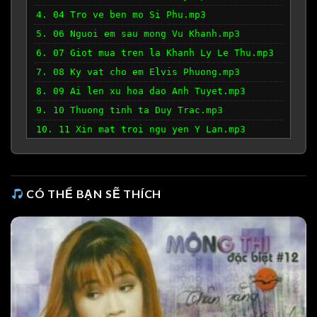
4. 04 Tro ve ben mo Si Phu.mp3
5. 06 Nguoi em sau mong Vu Khanh.mp3
6. 07 Giot mua tren la Khanh Ly Le Thu.mp3
7. 08 Ky vat cho em Elvis Phuong.mp3
8. 09 Ai len xu hoa dao Anh Tuyet.mp3
9. 10 Thuong tinh ta Duy Trac.mp3
10. 11 Xin mat troi ngu yen Y Lan.mp3
11. 12 La thu Tuan Ngoc.mp3
12. 13 Tinh hoai huong Thai Thanh.mp3
13. 14 Thuyen vien xu Le Thu.mp3
CÓ THỂ BẠN SẼ THÍCH