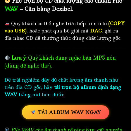
File trọn bộ CD chất lượng cao chuẩn File
WAV
– Cân bằng Dexibel.
Quý khách có thể nghe trực tiếp trên ô tô
(COPY
vào USB)
, hoặc phát qua bộ giải mã
DAC
, ghi ra
đĩa nhạc CD để thưởng thức đúng chất lượng gốc.
Lưu ý:
Quý khách
đang nghe bản MP3 nén
(dùng để nghe thử)
.
Để trải nghiệm đầy đủ chất lượng âm thanh như
trên đĩa CD gốc, hãy
tải trọn bộ album định dạng
WAV
bằng nút bên dưới:
TẢI ALBUM WAV NGAY
File WAV cho âm thanh rõ ràng hơn, giữ nguyên