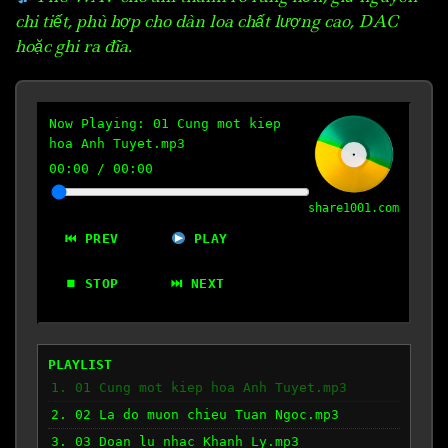
chi tiết, phù hợp cho dàn loa chất lượng cao, DAC
hoặc ghi ra đĩa.
Now Playing:
01 Cung mot kiep
hoa Anh Tuyet.mp3
00:00
/
00:00
share1001.com
⏮ PREV
PLAY
⏹ STOP
⏭ NEXT
PLAYLIST
1. 01 Cung mot kiep hoa Anh Tuyet.mp3
2. 02 La do muon chieu Tuan Ngoc.mp3
3. 03 Doan lu nhac Khanh Ly.mp3