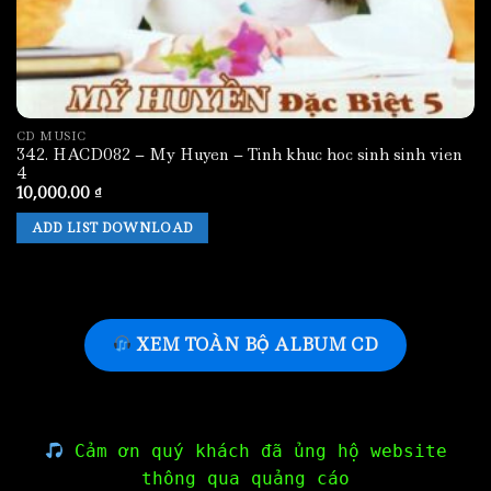
CD MUSIC
342. HACD082 – My Huyen – Tinh khuc hoc sinh sinh vien
4
10,000.00
₫
ADD LIST DOWNLOAD
XEM TOÀN BỘ ALBUM CD
Cảm ơn quý khách đã ủng hộ website
thông qua quảng cáo