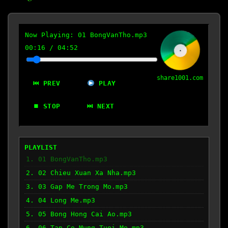
Now Playing:
01 BongVanTho.mp3
00:17
/
04:52
share1001.com
⏮ PREV
PLAY
⏹ STOP
⏭ NEXT
PLAYLIST
1. 01 BongVanTho.mp3
2. 02 Chieu Xuan Xa Nha.mp3
3. 03 Gap Me Trong Mo.mp3
4. 04 Long Me.mp3
5. 05 Bong Hong Cai Ao.mp3
6. 06 Tan Co Mung Tuoi Me.mp3