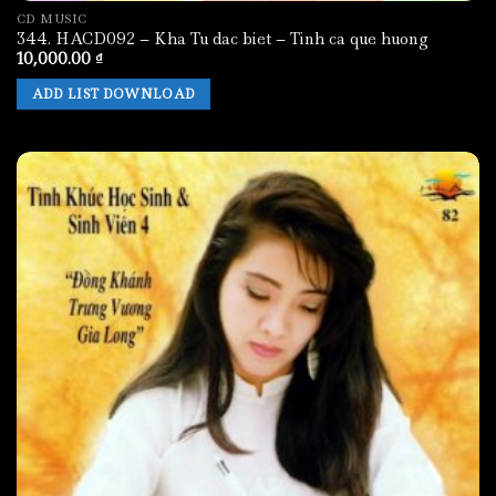
CD MUSIC
344. HACD092 – Kha Tu dac biet – Tinh ca que huong
10,000.00
₫
ADD LIST DOWNLOAD