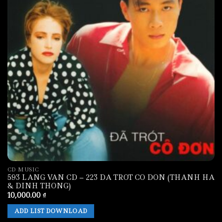
CD MUSIC
593 LANG VAN CD – 223 DA TROT CO DON (THANH HA
& DINH THONG)
10,000.00
₫
ADD LIST DOWNLOAD