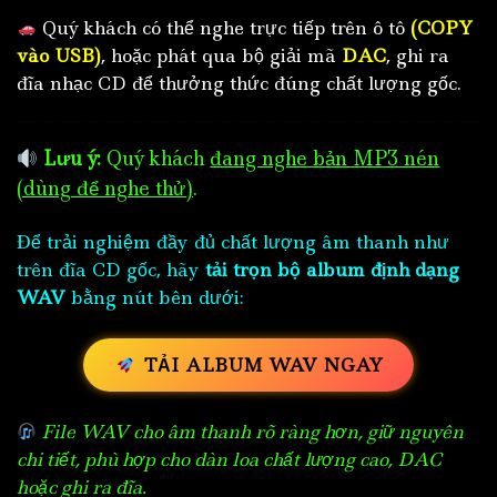
Quý khách có thể nghe trực tiếp trên ô tô
(COPY
vào USB)
, hoặc phát qua bộ giải mã
DAC
, ghi ra
đĩa nhạc CD để thưởng thức đúng chất lượng gốc.
Lưu ý:
Quý khách
đang nghe bản MP3 nén
(dùng để nghe thử)
.
Để trải nghiệm đầy đủ chất lượng âm thanh như
trên đĩa CD gốc, hãy
tải trọn bộ album định dạng
WAV
bằng nút bên dưới:
TẢI ALBUM WAV NGAY
File WAV cho âm thanh rõ ràng hơn, giữ nguyên
chi tiết, phù hợp cho dàn loa chất lượng cao, DAC
hoặc ghi ra đĩa.