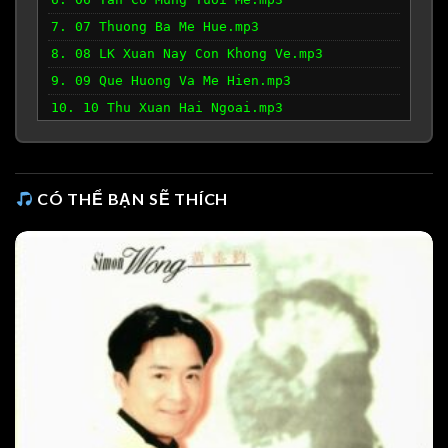
7. 07 Thuong Ba Me Hue.mp3
8. 08 LK Xuan Nay Con Khong Ve.mp3
9. 09 Que Huong Va Me Hien.mp3
10. 10 Thu Xuan Hai Ngoai.mp3
11. 11 Que Nha.mp3
12. 12 Canh Thiep Dau Xuan.mp3
CÓ THỂ BẠN SẼ THÍCH