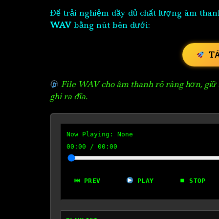
Để trải nghiệm đầy đủ chất lượng âm than
WAV
bằng nút bên dưới:
T
File WAV cho âm thanh rõ ràng hơn, giữ n
ghi ra đĩa.
Now Playing:
None
00:00
/
00:00
⏮ PREV
PLAY
⏹ STOP