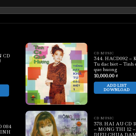
CD MUSIC
N CD
344. HACD092 – 
U
Tu dac biet – Tinh 
que huong
10,000.00
₫
ADD LIST
DOWNLOAD
CD MUSIC
378. HAI AU CD 1
D 084
– MONG THI 12 –
TINH
DIEU CHUA DA