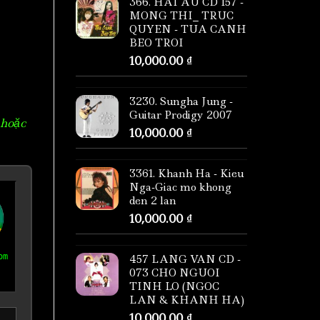
366. HAI AU CD 157 -
MONG THI_ TRUC
QUYEN - TUA CANH
BEO TROI
10,000.00
₫
3230. Sungha Jung -
Guitar Prodigy 2007
 hoặc
10,000.00
₫
3361. Khanh Ha - Kieu
Nga-Giac mo khong
den 2 lan
10,000.00
₫
om
457 LANG VAN CD -
073 CHO NGUOI
TINH LO (NGOC
LAN & KHANH HA)
10,000.00
₫