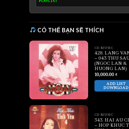
PLAYLIST
CÓ THỂ BẠN SẼ THÍCH
CD MUSIC
428. LANG VA
– 043 THU SA
(NGOC LAN &
HUONG LAN)
10,000.00
₫
ADD LIST
DOWNLOAD
CD MUSIC
343. HAI AU C
– HOP KHUC 