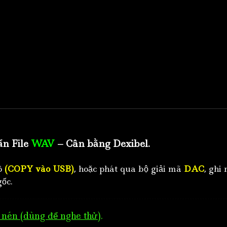
ẩn File
WAV
– Cân bằng Dexibel.
tô
(COPY vào USB)
, hoặc phát qua bộ giải mã
DAC
, ghi 
ốc.
nén (dùng để nghe thử)
.