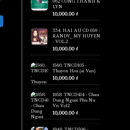
062 CONG THANH &
LYN
10,000.00
₫
334. HAI AU CD 059 -
RANDY_ MY HUYEN
- VOL.2
10,000.00
₫
1560. TNCD105 -
Thuyen Hoa (ai Van)
10,000.00
₫
1858. TNCD414 - Chan
Dung Nguoi Phu Nu
Vn Vol2
10,000.00
₫
1948. TNCD506 -