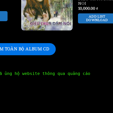
NOI
10,000.00
₫
ADD LIST
DOWNLOAD
M TOÀN BỘ ALBUM CD
ã ủng hộ website thông qua quảng cáo