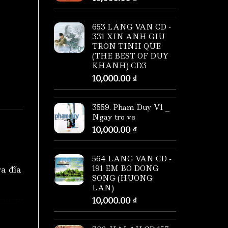
653 LANG VAN CD -
331 XIN ANH GIU
TRON TINH QUE
(THE BEST OF DUY
KHANH) CD3
10,000.00
₫
3559. Pham Duy V1 _
Ngay tro ve
10,000.00
₫
564 LANG VAN CD -
191 EM BO DONG
ra đĩa
SONG (HUONG
LAN)
10,000.00
₫