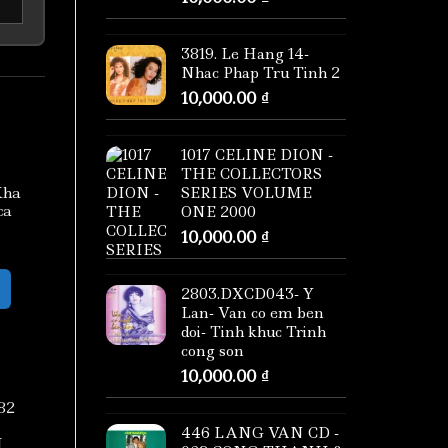
3819. Le Hang 14-
Nhac Phap Tru Tinh 2
10,000.00
₫
1017 CELINE DION -
THE COLLECTORS
SERIES VOLUME
Kha
ca
ONE 2000
10,000.00
₫
2803.DXCD043- Y
Lan- Van co em ben
doi- Tinh khuc Trinh
cong son
10,000.00
₫
82
446 LANG VAN CD -
M