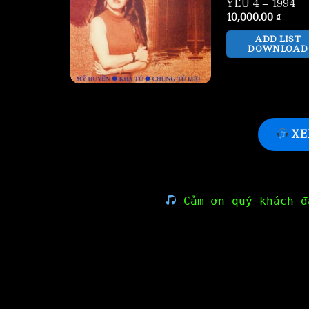
YEU 4 – 1994
10,000.00
₫
ADD LIST
DOWNLOAD
XE
Cảm ơn quý khách đ