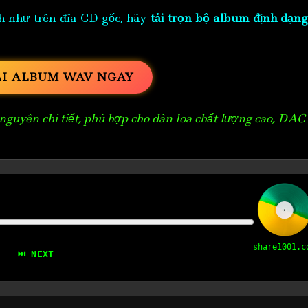
h như trên đĩa CD gốc, hãy
tải trọn bộ album định dạng
ẢI ALBUM WAV NGAY
guyên chi tiết, phù hợp cho dàn loa chất lượng cao, DAC
share1001.c
⏭ NEXT