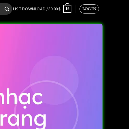
LOGIN
15
LIST DOWNLOAD /
30.00
$