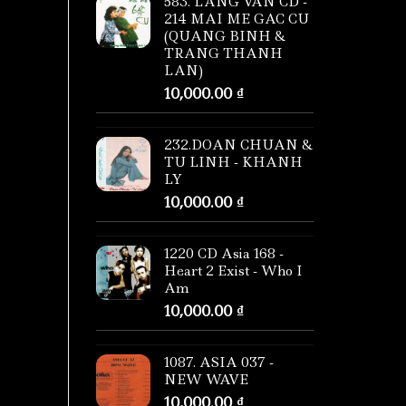
583. LANG VAN CD -
214 MAI ME GAC CU
(QUANG BINH &
TRANG THANH
LAN)
10,000.00
₫
232.DOAN CHUAN &
TU LINH - KHANH
LY
10,000.00
₫
1220 CD Asia 168 -
Heart 2 Exist - Who I
Am
10,000.00
₫
1087. ASIA 037 -
NEW WAVE
10,000.00
₫