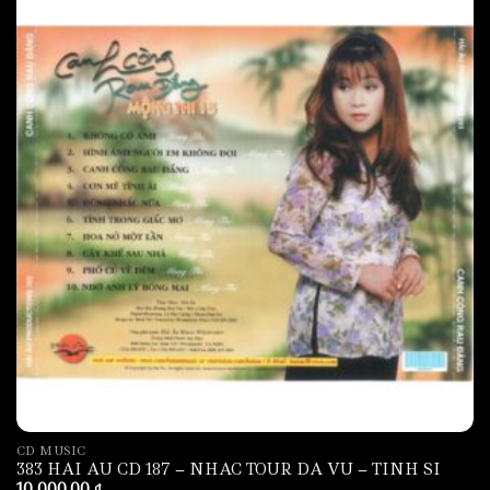
CD MUSIC
383 HAI AU CD 187 – NHAC TOUR DA VU – TINH SI
10,000.00
₫