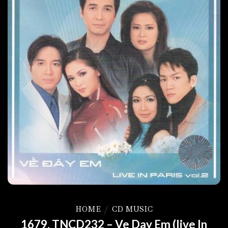
HOME
/
CD MUSIC
1679. TNCD232 – Ve Day Em (live In