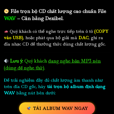
File trọn bộ CD chất lượng cao chuẩn File
WAV
– Cân bằng Dexibel.
Quý khách có thể nghe trực tiếp trên ô tô
(COPY
vào USB)
, hoặc phát qua bộ giải mã
DAC
, ghi ra
đĩa nhạc CD để thưởng thức đúng chất lượng gốc.
Lưu ý:
Quý khách
đang nghe bản MP3 nén
(dùng để nghe thử)
.
Để trải nghiệm đầy đủ chất lượng âm thanh như
trên đĩa CD gốc, hãy
tải trọn bộ album định dạng
WAV
bằng nút bên dưới:
TẢI ALBUM WAV NGAY