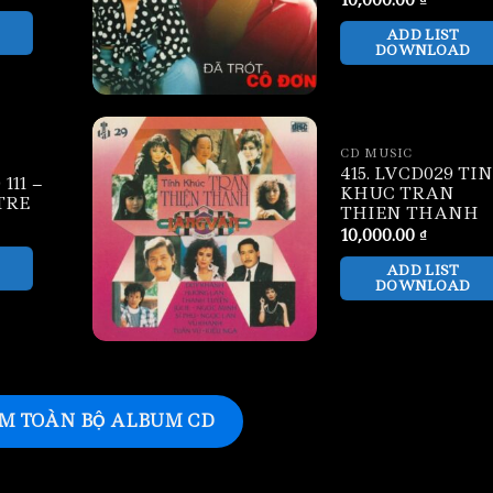
ADD LIST
DOWNLOAD
CD MUSIC
415. LVCD029 TI
111 –
KHUC TRAN
TRE
THIEN THANH
10,000.00
₫
ADD LIST
DOWNLOAD
M TOÀN BỘ ALBUM CD