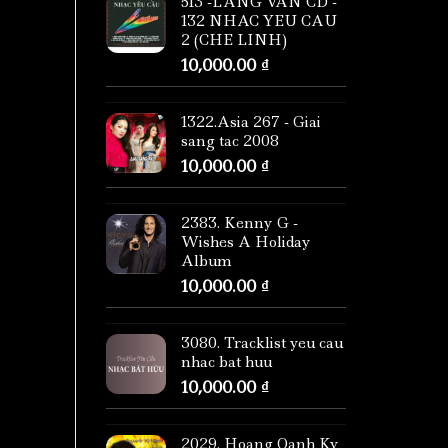
513 -LANG VAN CD -
132 NHAC YEU CAU
2 (CHE LINH)
10,000.00
₫
1322.Asia 267 - Giai
sang tac 2008
10,000.00
₫
2383. Kenny G -
Wishes A Holiday
Album
10,000.00
₫
3080. Tracklist yeu cau
nhac bat huu
10,000.00
₫
2029. Hoang Oanh Ky