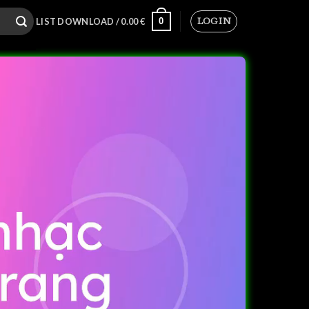
LOGIN
0
LIST DOWNLOAD /
0.00
€