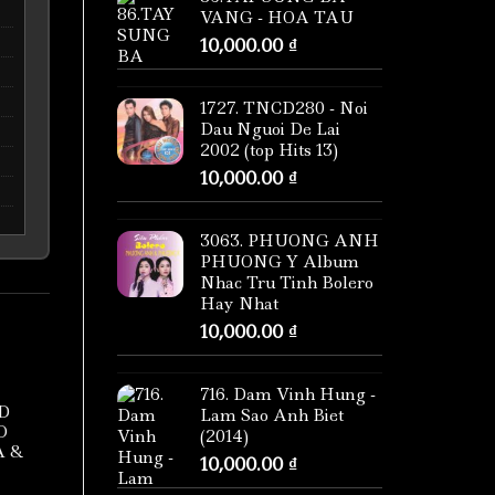
VANG - HOA TAU
10,000.00
₫
1727. TNCD280 - Noi
Dau Nguoi De Lai
2002 (top Hits 13)
10,000.00
₫
3063. PHUONG ANH
PHUONG Y Album
Nhac Tru Tinh Bolero
Hay Nhat
10,000.00
₫
716. Dam Vinh Hung -
D
Lam Sao Anh Biet
O
(2014)
A &
10,000.00
₫