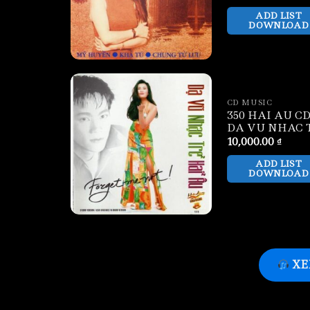
ADD LIST
DOWNLOAD
CD MUSIC
350 HAI AU CD 
DA VU NHAC 
10,000.00
₫
ADD LIST
DOWNLOAD
XE