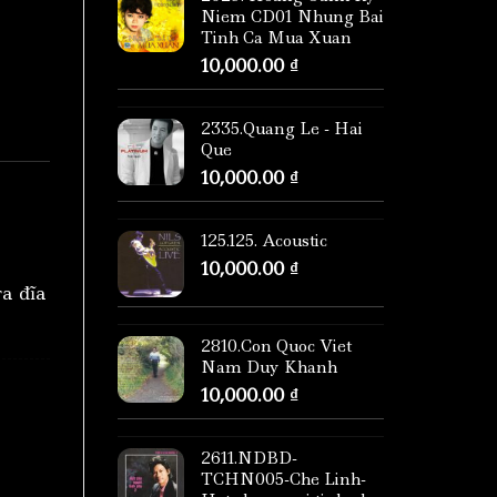
Niem CD01 Nhung Bai
Tinh Ca Mua Xuan
10,000.00
₫
2335.Quang Le - Hai
Que
10,000.00
₫
125.125. Acoustic
10,000.00
₫
ra đĩa
2810.Con Quoc Viet
Nam Duy Khanh
10,000.00
₫
2611.NDBD-
TCHN005-Che Linh-