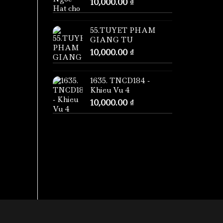
10,000.00
₫
55.TUYET PHAM
GIANG TU
10,000.00
₫
1635. TNCD184 -
Khieu Vu 4
10,000.00
₫