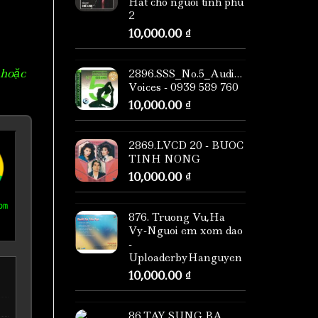
Hat cho nguoi tinh phu
2
10,000.00
₫
 hoặc
2896.SSS_No.5_Audiophile
Voices - 0939 589 760
10,000.00
₫
2869.LVCD 20 - BUOC
TINH NONG
10,000.00
₫
om
876. Truong Vu,Ha
Vy-Nguoi em xom dao
-
UploaderbyHanguyen
10,000.00
₫
86.TAY SUNG BA