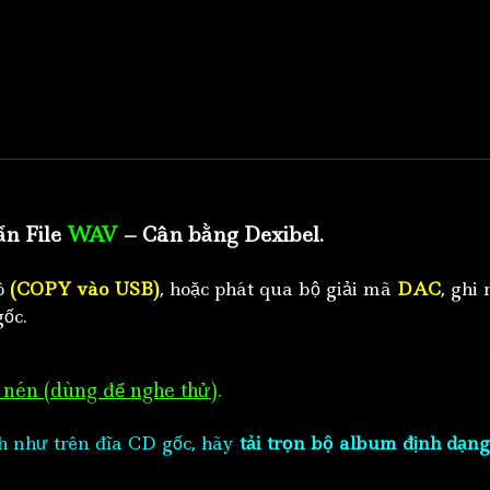
ẩn File
WAV
– Cân bằng Dexibel.
tô
(COPY vào USB)
, hoặc phát qua bộ giải mã
DAC
, ghi 
ốc.
nén (dùng để nghe thử)
.
h như trên đĩa CD gốc, hãy
tải trọn bộ album định dạng