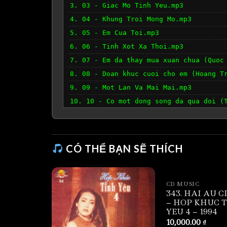
3. 03 - Giac Mo Tinh Yeu.mp3
4. 04 - Khung Troi Mong Mo.mp3
5. 05 - Em Cua Toi.mp3
6. 06 - Tinh Xot Xa Thoi.mp3
7. 07 - Em da thay mua xuan chua (Quoc
8. 08 - Doan khuc cuoi cho em (Hoang T
9. 09 - Mot Lan Va Mai Mai.mp3
10. 10 - Co mot dong song da qua doi (
11. 11 - Nguoi Yeu Dau Oi.mp3
12. 12 - Hay Den Voi Em (Korean Versio
13. 14 - Ngay Hom Nay (Korean Version)
CÓ THỂ BẠN SẼ THÍCH
CD MUSIC
343. HAI AU C
– HOP KHUC 
YEU 4 – 1994
10,000.00
₫