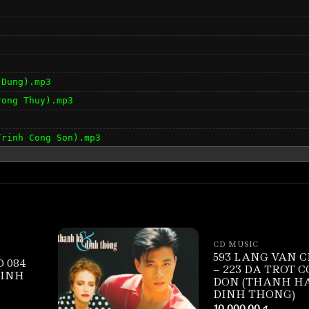
 Dung).mp3
rong Thuy).mp3
Trinh Cong Son).mp3
n).mp3
.mp3
CD MUSIC
593 LANG VAN C
D 084
– 223 DA TROT C
TINH
DON (THANH H
DINH THONG)
10,000.00
₫