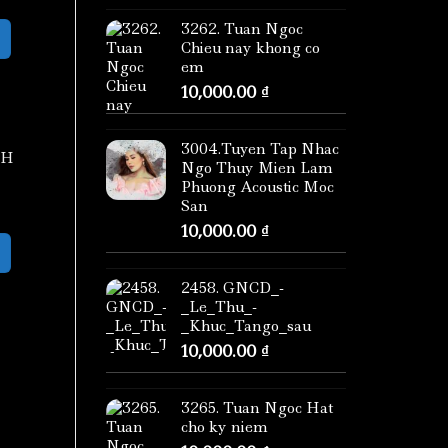
3262. Tuan Ngoc
Chieu nay khong co
em
10,000.00
₫
3004.Tuyen Tap Nhac
NH
Ngo Thuy Mien Lam
Phuong Acoustic Moc
San
10,000.00
₫
2458. GNCD_-
_Le_Thu_-
_Khuc_Tango_sau
10,000.00
₫
3265. Tuan Ngoc Hat
cho ky niem