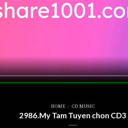
HOME
/
CD MUSIC
2986.My Tam Tuyen chon CD3