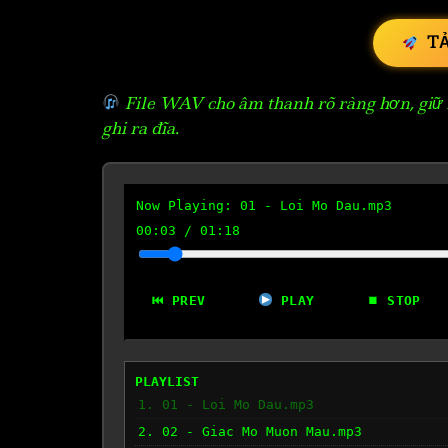
T
File WAV cho âm thanh rõ ràng hơn, giữ n
ghi ra đĩa.
Now Playing:
01 - Loi Mo Dau.mp3
00:04
/
01:18
⏮ PREV
PLAY
⏹ STOP
PLAYLIST
1. 01 - Loi Mo Dau.mp3
2. 02 - Giac Mo Muon Mau.mp3