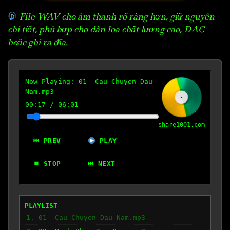
File WAV cho âm thanh rõ ràng hơn, giữ nguyên
chi tiết, phù hợp cho dàn loa chất lượng cao, DAC
hoặc ghi ra đĩa.
Now Playing:
01- Cau Chuyen Dau
Nam.mp3
00:18
/
06:01
share1001.com
⏮ PREV
PLAY
⏹ STOP
⏭ NEXT
PLAYLIST
1. 01- Cau Chuyen Dau Nam.mp3