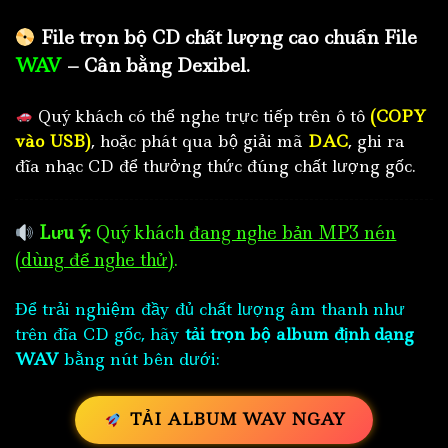
File trọn bộ CD chất lượng cao chuẩn File
WAV
– Cân bằng Dexibel.
Quý khách có thể nghe trực tiếp trên ô tô
(COPY
vào USB)
, hoặc phát qua bộ giải mã
DAC
, ghi ra
đĩa nhạc CD để thưởng thức đúng chất lượng gốc.
Lưu ý:
Quý khách
đang nghe bản MP3 nén
(dùng để nghe thử)
.
Để trải nghiệm đầy đủ chất lượng âm thanh như
trên đĩa CD gốc, hãy
tải trọn bộ album định dạng
WAV
bằng nút bên dưới:
TẢI ALBUM WAV NGAY