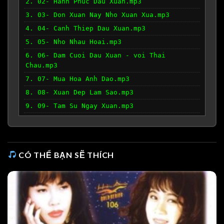
2. 02- Hanh Phuc Dau Xuan.mp3
3. 03- Don Xuan Nay Nho Xuan Xua.mp3
4. 04- Canh Thiep Dau Xuan.mp3
5. 05- Nho Nhau Hoai.mp3
6. 06- Dam Cuoi Dau Xuan - voi Thai
Chau.mp3
7. 07- Mua Hoa Anh Dao.mp3
8. 08- Xuan Dep Lam Sao.mp3
9. 09- Tam Su Ngay Xuan.mp3
10. 10- Neu Xuan Nay Vang Anh.mp3
11. 11- Xuan Ve Tren Lang Que.mp3
CÓ THỂ BẠN SẼ THÍCH