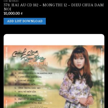
CD MUSIC
378. HAI AU CD 182 – MONG THI 12 – DIEU CHUA DAM
NOI
10,000.00
₫
ADD LIST DOWNLOAD