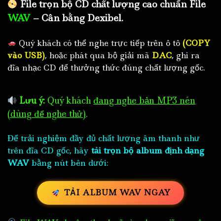
File trọn bộ CD chất lượng cao chuẩn File
WAV
– Cân bằng Dexibel.
Quý khách có thể nghe trực tiếp trên ô tô
(COPY
vào USB)
, hoặc phát qua bộ giải mã
DAC
, ghi ra
đĩa nhạc CD để thưởng thức đúng chất lượng gốc.
Lưu ý:
Quý khách
đang nghe bản MP3 nén
(dùng để nghe thử)
.
Để trải nghiệm đầy đủ chất lượng âm thanh như
trên đĩa CD gốc, hãy
tải trọn bộ album định dạng
WAV
bằng nút bên dưới:
TẢI ALBUM WAV NGAY