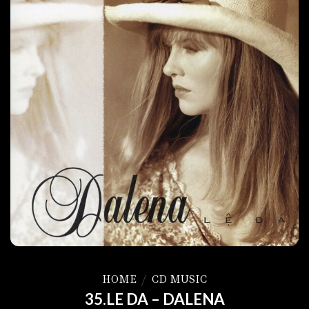
HOME
/
CD MUSIC
35.LE DA – DALENA