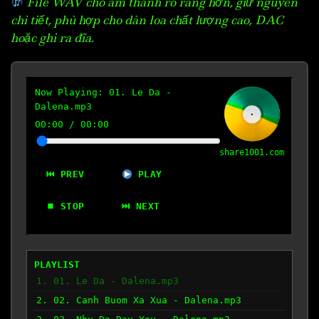
File WAV cho âm thanh rõ ràng hơn, giữ nguyên
chi tiết, phù hợp cho dàn loa chất lượng cao, DAC
hoặc ghi ra đĩa.
Now Playing:
01. Le Da -
Dalena.mp3
00:00
/
00:00
share1001.com
⏮ PREV
PLAY
⏹ STOP
⏭ NEXT
PLAYLIST
1. 01. Le Da - Dalena.mp3
2. 02. Canh Buom Xa Xua - Dalena.mp3