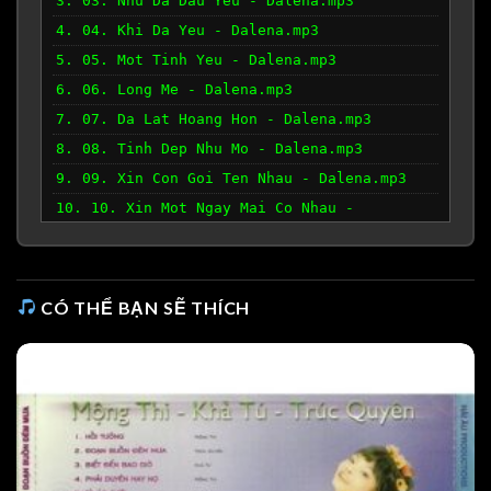
3. 03. Nhu Da Dau Yeu - Dalena.mp3
4. 04. Khi Da Yeu - Dalena.mp3
5. 05. Mot Tinh Yeu - Dalena.mp3
6. 06. Long Me - Dalena.mp3
7. 07. Da Lat Hoang Hon - Dalena.mp3
8. 08. Tinh Dep Nhu Mo - Dalena.mp3
9. 09. Xin Con Goi Ten Nhau - Dalena.mp3
10. 10. Xin Mot Ngay Mai Co Nhau -
Dalena.mp3
CÓ THỂ BẠN SẼ THÍCH