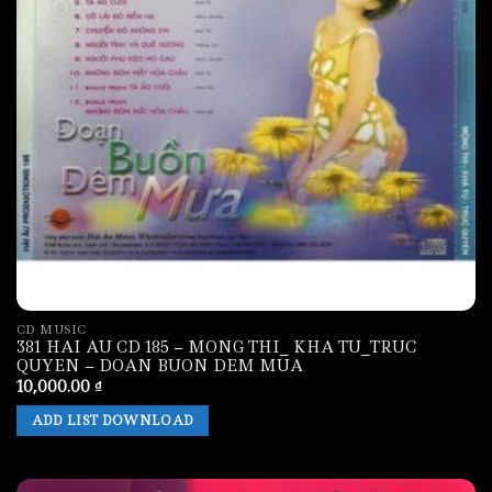
CD MUSIC
381 HAI AU CD 185 – MONG THI_ KHA TU_TRUC
QUYEN – DOAN BUON DEM MUA
10,000.00
₫
ADD LIST DOWNLOAD