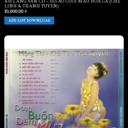
438 LANG VAN CD – 053 AO CUOI MAU HOA CA (CHE
LINH & THANH TUYEN)
10,000.00
₫
ADD LIST DOWNLOAD