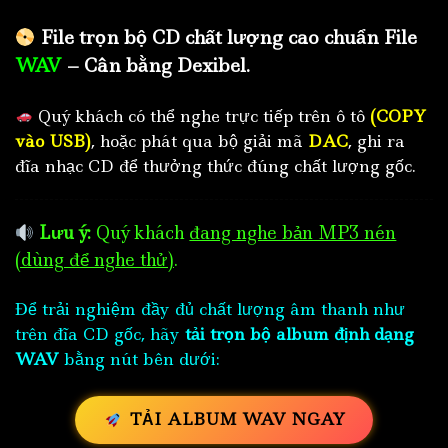
File trọn bộ CD chất lượng cao chuẩn File
WAV
– Cân bằng Dexibel.
Quý khách có thể nghe trực tiếp trên ô tô
(COPY
vào USB)
, hoặc phát qua bộ giải mã
DAC
, ghi ra
đĩa nhạc CD để thưởng thức đúng chất lượng gốc.
Lưu ý:
Quý khách
đang nghe bản MP3 nén
(dùng để nghe thử)
.
Để trải nghiệm đầy đủ chất lượng âm thanh như
trên đĩa CD gốc, hãy
tải trọn bộ album định dạng
WAV
bằng nút bên dưới:
TẢI ALBUM WAV NGAY