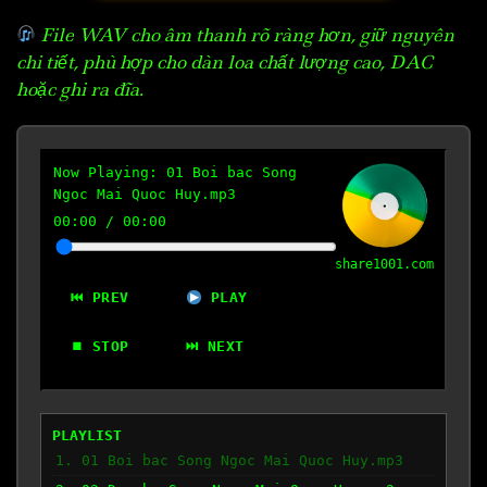
File WAV cho âm thanh rõ ràng hơn, giữ nguyên
chi tiết, phù hợp cho dàn loa chất lượng cao, DAC
hoặc ghi ra đĩa.
Now Playing:
01 Boi bac Song
Ngoc Mai Quoc Huy.mp3
00:00
/
00:00
share1001.com
⏮ PREV
PLAY
⏹ STOP
⏭ NEXT
PLAYLIST
1. 01 Boi bac Song Ngoc Mai Quoc Huy.mp3