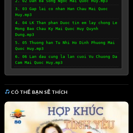
2. 02 Dan ba Song Ngoc Mai Quoc Huy.mp3
3. 03 Gap lai co nhan Han Chau Mai Quoc
Huy.mp3
4. 04 LK Than phan Duoc tin em lay chong Le
Mong Bao Chau Ky Mai Quoc Huy Quynh
Dung.mp3
5. 05 Thuong han Tu Nhi Ho Dinh Phuong Mai
Quoc Huy.mp3
6. 06 Lan dau cung la lan cuoi Vu Chuong Da
Cam Mai Quoc Huy.mp3
7. 07 Vo ngua tren doi co non Giao Tien Mai
Quoc Huy.mp3
8. 08 Thu cho vo hien Song Ngoc Mai Quoc
Huy.mp3
CÓ THỂ BẠN SẼ THÍCH
9. 09 Xot xa 2 To Thanh Tung Mai Quoc
Huy.mp3
10. 10 Chia xa 3 Hong Van Mai Quoc Huy.mp3
11. 11 Mong tha phuong Hoang Nghia Mai Quoc
Huy.mp3