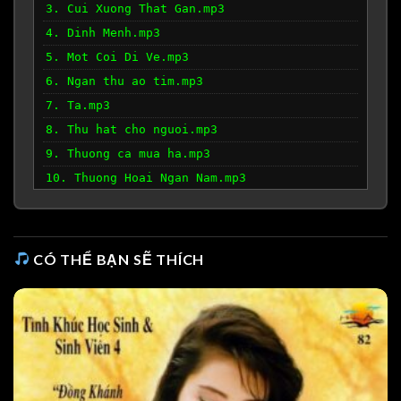
3. Cui Xuong That Gan.mp3
4. Dinh Menh.mp3
5. Mot Coi Di Ve.mp3
6. Ngan thu ao tim.mp3
7. Ta.mp3
8. Thu hat cho nguoi.mp3
9. Thuong ca mua ha.mp3
10. Thuong Hoai Ngan Nam.mp3
11. Tinh lo.mp3
12. Truc dao.mp3
CÓ THỂ BẠN SẼ THÍCH