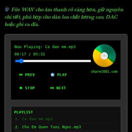
File WAV cho âm thanh rõ ràng hơn, giữ nguyên
chi tiết, phù hợp cho dàn loa chất lượng cao, DAC
hoặc ghi ra đĩa.
Now Playing:
Ca dao me.mp3
00:18
/
05:32
share1001.com
⏮ PREV
PLAY
⏹ STOP
⏭ NEXT
PLAYLIST
1. Ca dao me.mp3
2. Cho Em Quen Tuoi Ngoc.mp3