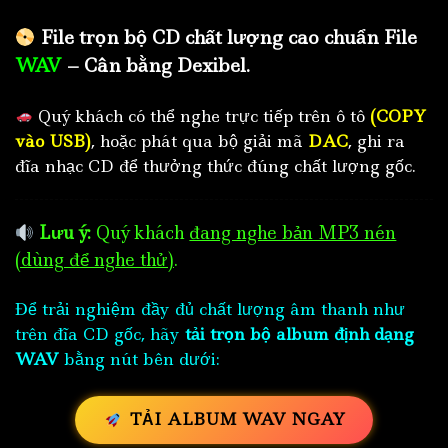
File trọn bộ CD chất lượng cao chuẩn File
WAV
– Cân bằng Dexibel.
Quý khách có thể nghe trực tiếp trên ô tô
(COPY
vào USB)
, hoặc phát qua bộ giải mã
DAC
, ghi ra
đĩa nhạc CD để thưởng thức đúng chất lượng gốc.
Lưu ý:
Quý khách
đang nghe bản MP3 nén
(dùng để nghe thử)
.
Để trải nghiệm đầy đủ chất lượng âm thanh như
trên đĩa CD gốc, hãy
tải trọn bộ album định dạng
WAV
bằng nút bên dưới:
TẢI ALBUM WAV NGAY