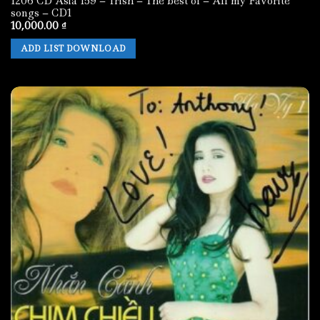
1206 CD Asia 159 – Trish – The best of – All my Favorite
songs – CD1
10,000.00
₫
ADD LIST DOWNLOAD