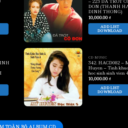
U
– 223 DA TROT C
DON (THANH H
DINH THONG)
10,000.00
₫
ADD LIST
DOWNLOAD
CD MUSIC
TINH
342. HACD082 – 
Huyen – Tinh khu
H
hoc sinh sinh vien 
10,000.00
₫
ADD LIST
DOWNLOAD
M TOÀN BỘ ALBUM CD