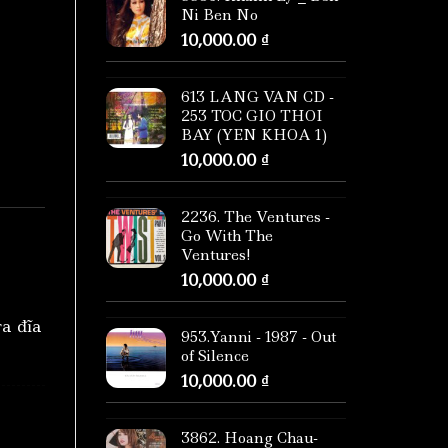
Ni Ben No
10,000.00
₫
613 LANG VAN CD -
253 TOC GIO THOI
BAY (YEN KHOA 1)
10,000.00
₫
2236. The Ventures -
Go With The
Ventures!
10,000.00
₫
ra đĩa
953.Yanni - 1987 - Out
of Silence
10,000.00
₫
3862. Hoang Chau-