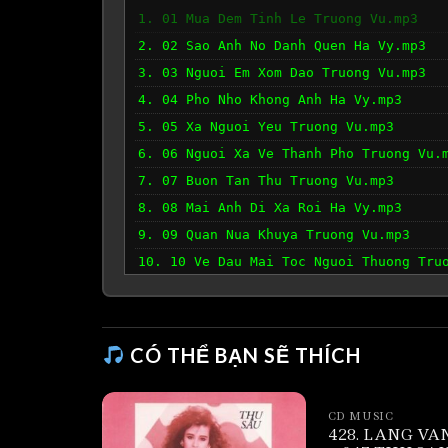
1. 01 Mua Dem Tinh Le Truong Vu.mp3
2. 02 Sao Anh No Danh Quen Ha Vy.mp3
3. 03 Nguoi Em Xom Dao Truong Vu.mp3
4. 04 Pho Nho Khong Anh Ha Vy.mp3
5. 05 Xa Nguoi Yeu Truong Vu.mp3
6. 06 Nguoi Xa Ve Thanh Pho Truong Vu.
7. 07 Buon Tan Thu Truong Vu.mp3
8. 08 Mai Anh Di Xa Roi Ha Vy.mp3
9. 09 Quan Nua Khuya Truong Vu.mp3
10. 10 Ve Dau Mai Toc Nguoi Thuong Tru
CÓ THỂ BẠN SẼ THÍCH
CD MUSIC
428. LANG VA