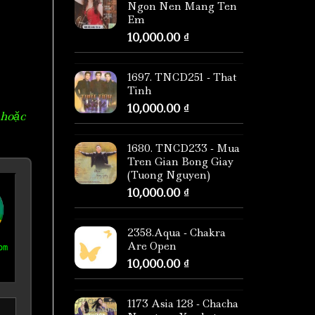
Ngon Nen Mang Ten
Em
10,000.00
₫
1697. TNCD251 - That
Tinh
10,000.00
₫
 hoặc
1680. TNCD233 - Mua
Tren Gian Bong Giay
(Tuong Nguyen)
10,000.00
₫
2358.Aqua - Chakra
Are Open
om
10,000.00
₫
1173 Asia 128 - Chacha