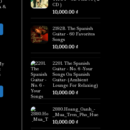
O
CD )
A &
10,000.00
₫
2192B. The Spanish
Guitar - 60 Favorites
Songs
10,000.00
₫
2201. The Spanish
My
Guitar - No. 6 -Your
c
4
Songs On Spanish
Guitar- (Ambient
Lounge For Relaxing)
10,000.00
₫
2880.Hoang_Oanh_-
_Mua_Tren_Pho_Hue
10,000.00
₫