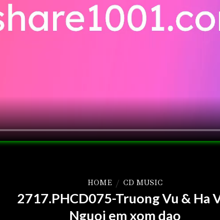
HOME
/
CD MUSIC
2717.PHCD075-Truong Vu & Ha V
Nguoi em xom dao