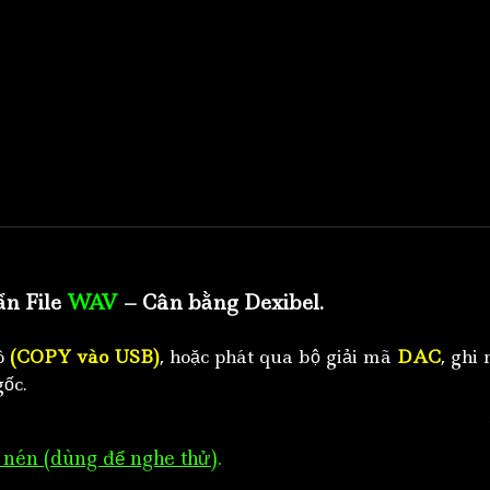
ẩn File
WAV
– Cân bằng Dexibel.
tô
(COPY vào USB)
, hoặc phát qua bộ giải mã
DAC
, ghi 
ốc.
nén (dùng để nghe thử)
.