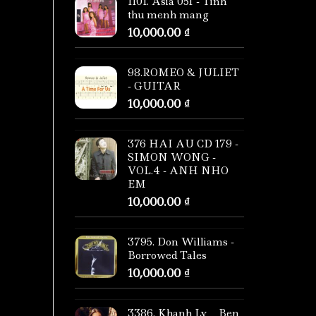
1101. Asia 051 - Tinh
thu menh mang
10,000.00
₫
98.ROMEO & JULIET
- GUITAR
10,000.00
₫
376 HAI AU CD 179 -
SIMON WONG -
VOL.4 - ANH NHO
EM
10,000.00
₫
3795. Don Williams -
Borrowed Tales
10,000.00
₫
3386. Khanh Ly _ Ben