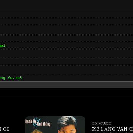
mp3
ong Vu.mp3
CD MUSIC
N CD
593 LANG VAN C