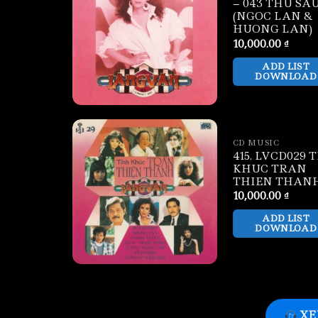
– 043 THU SA
(NGOC LAN &
HUONG LAN)
10,000.00
₫
ADD LIST
DOWNLOAD
CD MUSIC
415. LVCD029 
KHUC TRAN
THIEN THAN
10,000.00
₫
ADD LIST
DOWNLOAD
XE