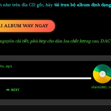
h như trên đĩa CD gốc, hãy
tải trọn bộ album định dạng
ẢI ALBUM WAV NGAY
guyên chi tiết, phù hợp cho dàn loa chất lượng cao, DAC
Vu.mp3
share1001.c
⏭ NEXT