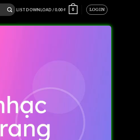
LOGIN
0
LIST DOWNLOAD /
0.00
₫