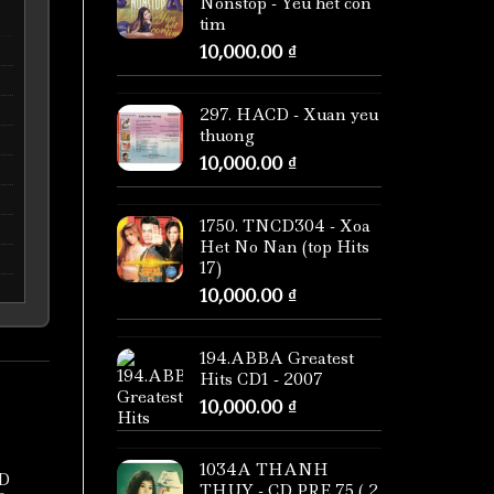
Nonstop - Yeu het con
tim
10,000.00
₫
297. HACD - Xuan yeu
thuong
10,000.00
₫
1750. TNCD304 - Xoa
Het No Nan (top Hits
17)
10,000.00
₫
194.ABBA Greatest
Hits CD1 - 2007
10,000.00
₫
1034A THANH
D
THUY - CD PRE 75 ( 2