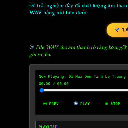
Để trải nghiệm đầy đủ chất lượng âm than
WAV
bằng nút bên dưới:
T
File WAV cho âm thanh rõ ràng hơn, giữ n
ghi ra đĩa.
Now Playing:
01 Mua Dem Tinh Le Truong 
00:00
/
00:00
⏮ PREV
PLAY
⏹ STOP
PLAYLIST