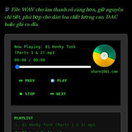
File WAV cho âm thanh rõ ràng hơn, giữ nguyên
chi tiết, phù hợp cho dàn loa chất lượng cao, DAC
hoặc ghi ra đĩa.
Now Playing:
01 Honky Tonk
(Parts 1 & 2).mp3
00:00
/
00:00
share1001.com
⏮ PREV
PLAY
⏹ STOP
⏭ NEXT
PLAYLIST
1. 01 Honky Tonk (Parts 1 & 2).mp3