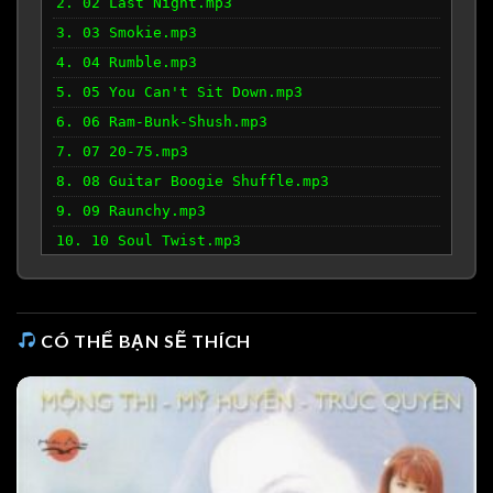
2. 02 Last Night.mp3
3. 03 Smokie.mp3
4. 04 Rumble.mp3
5. 05 You Can't Sit Down.mp3
6. 06 Ram-Bunk-Shush.mp3
7. 07 20-75.mp3
8. 08 Guitar Boogie Shuffle.mp3
9. 09 Raunchy.mp3
10. 10 Soul Twist.mp3
11. 11 Sleep Walk.mp3
CÓ THỂ BẠN SẼ THÍCH