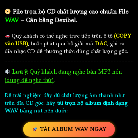
File trọn bộ CD chất lượng cao chuẩn File
WAV
– Cân bằng Dexibel.
Quý khách có thể nghe trực tiếp trên ô tô
(COPY
vào USB)
, hoặc phát qua bộ giải mã
DAC
, ghi ra
đĩa nhạc CD để thưởng thức đúng chất lượng gốc.
Lưu ý:
Quý khách
đang nghe bản MP3 nén
(dùng để nghe thử)
.
Để trải nghiệm đầy đủ chất lượng âm thanh như
trên đĩa CD gốc, hãy
tải trọn bộ album định dạng
WAV
bằng nút bên dưới:
TẢI ALBUM WAV NGAY