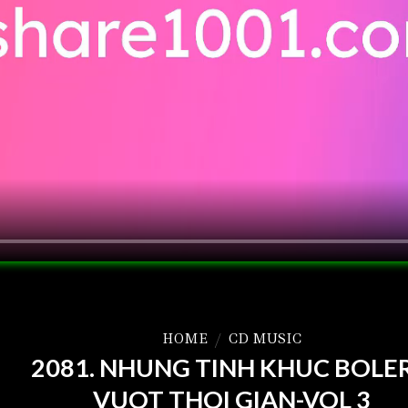
HOME
/
CD MUSIC
2081. NHUNG TINH KHUC BOLE
VUOT THOI GIAN-VOL 3