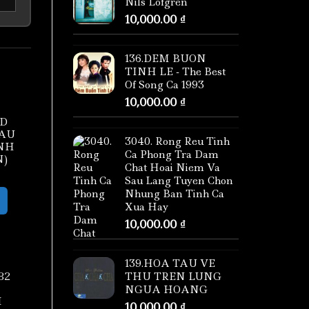
Nils Lofgren
10,000.00
₫
136.DEM BUON
TINH LE - The Best
Of Song Ca 1993
10,000.00
₫
CD
MAU
3040. Rong Reu Tinh
INH
Ca Phong Tra Dam
N)
Chat Hoai Niem Va
Sau Lang Tuyen Chon
Nhung Ban Tinh Ca
Xua Hay
10,000.00
₫
139.HOA TAU VE
82
THU TREN LUNG
NGUA HOANG
M
10,000.00
₫