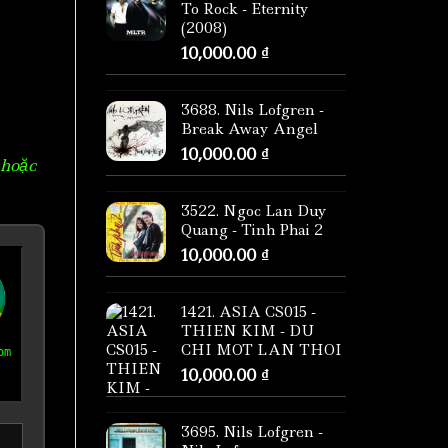
To Rock - Eternity
(2008)
10,000.00
₫
3688. Nils Lofgren -
Break Away Angel
10,000.00
₫
 hoặc
3522. Ngoc Lan Duy
Quang - Tinh Phai 2
10,000.00
₫
1421. ASIA CS015 -
THIEN KIM - DU
CHI MOT LAN THOI
om
10,000.00
₫
3695. Nils Lofgren -