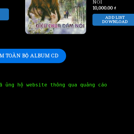
NOI
10,000.00
₫
ADD LIST
DOWNLOAD
M TOÀN BỘ ALBUM CD
ã ủng hộ website thông qua quảng cáo