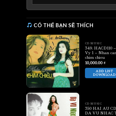
CÓ THỂ BẠN SẼ THÍCH
CD MUSIC
349. HACD110 
Vy 1 – Nhan ca
chim chieu
10,000.00
₫
ADD LIST
DOWNLOAD
CD MUSIC
350 HAI AU CD 
DA VU NHAC 