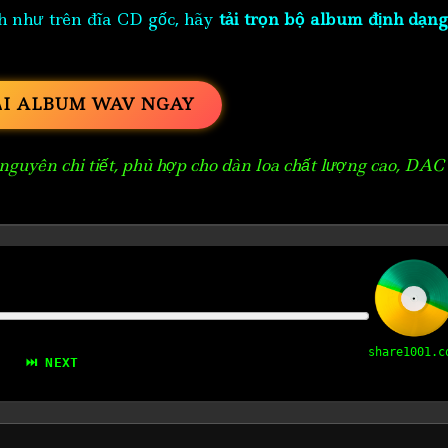
h như trên đĩa CD gốc, hãy
tải trọn bộ album định dạng
ẢI ALBUM WAV NGAY
guyên chi tiết, phù hợp cho dàn loa chất lượng cao, DAC
share1001.c
⏭ NEXT