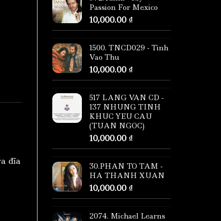
Passion For Mexico
10,000.00
₫
1500. TNCD029 - Tinh
Vao Thu
10,000.00
₫
517 LANG VAN CD -
137 NHUNG TINH
KHUC YEU CAU
(TUAN NGOC)
10,000.00
₫
ra đĩa
30.PHAN TO TAM -
HA THANH XUAN
10,000.00
₫
2074. Michael Learns