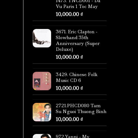
1473. TNCD001 - Da
Vu Paris 1 Toc May
10,000.00
₫
3671. Eric Clapton -
Slowhand 35th
Anniversary (Super
Deluxe)
10,000.00
₫
3429. Chinese Folk
Music CD 6
10,000.00
₫
2721.PHCD080 Tam
Su Nguoi Thuong Binh
10,000.00
₫
972.Yanni - My