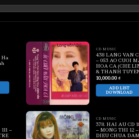
CD MUSIC
438 LANG VAN 
– Ha
– 053 AO CUOI 
nh
HOA CA (CHE L
& THANH TUYE
10,000.00
₫
ADD LIST
DOWNLOAD
CD MUSIC
378. HAI AU CD 1
111 –
– MONG THI 12 –
TRE
DIEU CHUA DA