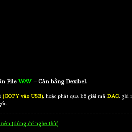
ẩn File
WAV
– Cân bằng Dexibel.
tô
(COPY vào USB)
, hoặc phát qua bộ giải mã
DAC
, ghi 
ốc.
nén (dùng để nghe thử)
.