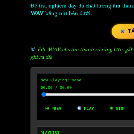
Để trải nghiệm đầy đủ chất lượng âm than
WAV
bằng nút bên dưới:
T
File WAV cho âm thanh rõ ràng hơn, giữ n
ghi ra đĩa.
Now Playing:
None
00:00
/
00:00
⏮ PREV
PLAY
⏹ STOP
PLAYLIST