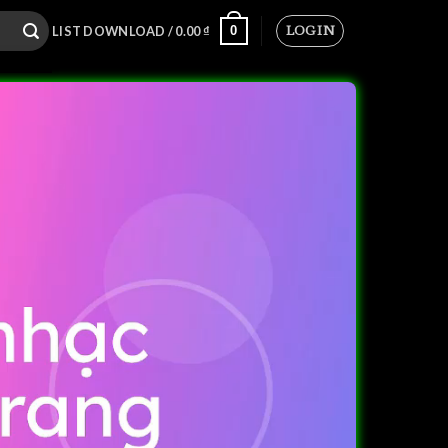
LOGIN
0
LIST DOWNLOAD /
0.00
₫