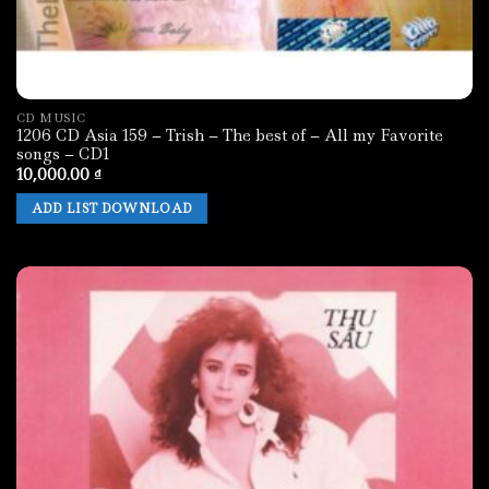
CD MUSIC
1206 CD Asia 159 – Trish – The best of – All my Favorite
songs – CD1
10,000.00
₫
ADD LIST DOWNLOAD