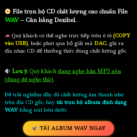
File trọn bộ CD chất lượng cao chuẩn File
WAV
– Cân bằng Dexibel.
Quý khách có thể nghe trực tiếp trên ô tô
(COPY
vào USB)
, hoặc phát qua bộ giải mã
DAC
, ghi ra
đĩa nhạc CD để thưởng thức đúng chất lượng gốc.
Lưu ý:
Quý khách
đang nghe bản MP3 nén
(dùng để nghe thử)
.
Để trải nghiệm đầy đủ chất lượng âm thanh như
trên đĩa CD gốc, hãy
tải trọn bộ album định dạng
WAV
bằng nút bên dưới:
TẢI ALBUM WAV NGAY