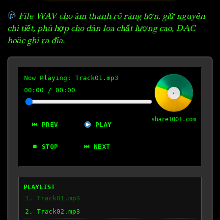
File WAV cho âm thanh rõ ràng hơn, giữ nguyên
chi tiết, phù hợp cho dàn loa chất lượng cao, DAC
hoặc ghi ra đĩa.
Now Playing:
Track01.mp3
00:00
/
00:00
share1001.com
⏮ PREV
PLAY
⏹ STOP
⏭ NEXT
PLAYLIST
1. Track01.mp3
2. Track02.mp3