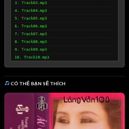
3. Track03.mp3
4. Track04.mp3
5. Track05.mp3
6. Track06.mp3
7. Track07.mp3
8. Track08.mp3
9. Track09.mp3
10. Track10.mp3
11. Track11.mp3
12. Track12.mp3
CÓ THỂ BẠN SẼ THÍCH