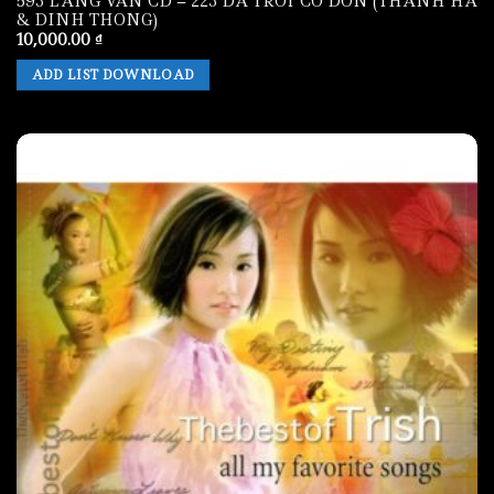
593 LANG VAN CD – 223 DA TROT CO DON (THANH HA
& DINH THONG)
10,000.00
₫
ADD LIST DOWNLOAD