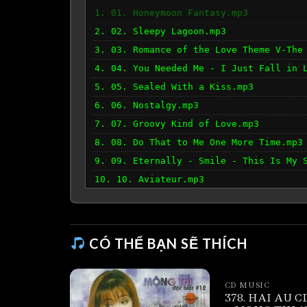
1. 01. Honeymoon Fantasy.mp3
2. 02. Sleepy Lagoon.mp3
3. 03. Romance of the Love Theme V-The
4. 04. You Needed Me - I Just Fall in 
5. 05. Sealed With a Kiss.mp3
6. 06. Nostalgy.mp3
7. 07. Groovy Kind of Love.mp3
8. 08. Do That to Me One More Time.mp3
9. 09. Eternally - Smile - This Is My 
10. 10. Aviateur.mp3
11. 11. I Don&apos;t Want to Talk Abou
12. 12. Les Fleurs Sauvages.mp3
CÓ THỂ BẠN SẼ THÍCH
CD MUSIC
378. HAI AU CD