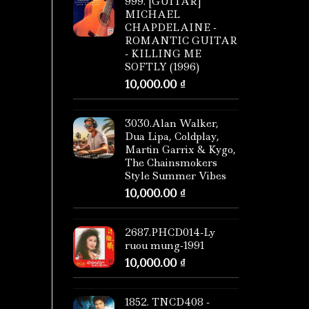
999. [GUITAR]
MICHAEL
CHAPDELAINE -
ROMANTIC GUITAR
- KILLING ME
SOFTLY (1996)
10,000.00
₫
3030.Alan Walker,
Dua Lipa, Coldplay,
Martin Garrix & Kygo,
The Chainsmokers
Style Summer Vibes
10,000.00
₫
2687.PHCD014-Ly
ruou mung-1991
10,000.00
₫
1852. TNCD408 -