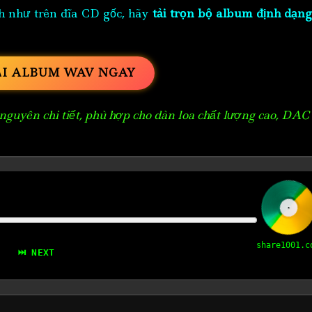
h như trên đĩa CD gốc, hãy
tải trọn bộ album định dạng
ẢI ALBUM WAV NGAY
guyên chi tiết, phù hợp cho dàn loa chất lượng cao, DAC
share1001.c
⏭ NEXT