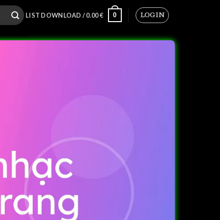
LOGIN
0
LIST DOWNLOAD /
0.00
€