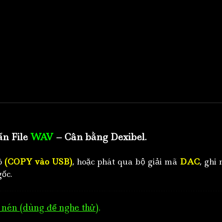
ẩn File
WAV
– Cân bằng Dexibel.
tô
(COPY vào USB)
, hoặc phát qua bộ giải mã
DAC
, ghi 
ốc.
nén (dùng để nghe thử)
.