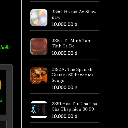
3356. Ha noi Av Show
new
10,000.00
₫
3885. Ta Minh Tam-
Tinh Ca Do
 hoặc
10,000.00
₫
2192A. The Spanish
Guitar - 60 Favorites
Songs
10,000.00
₫
om
2891.Hoa Tau Cha Cha
Cha Thap nien 80 90
10,000.00
₫