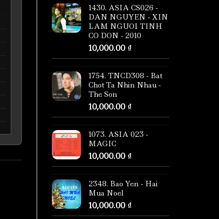
1430. ASIA CS026 -
DAN NGUYEN - XIN
LAM NGUOI TINH
CO DON - 2010
10,000.00
₫
1754. TNCD308 - Bat
Chot Ta Nhin Nhau -
The Son
10,000.00
₫
1073. ASIA 023 -
MAGIC
10,000.00
₫
2348. Bao Yen - Hai
Mua Noel
10,000.00
₫