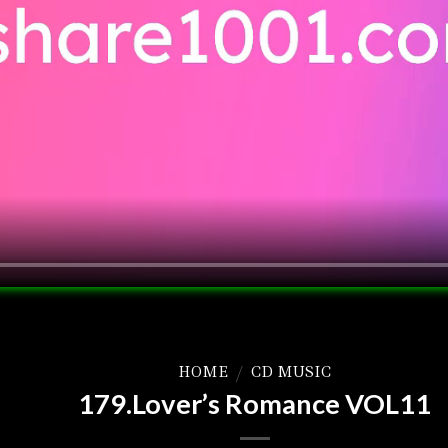
HOME
/
CD MUSIC
179.Lover’s Romance VOL11