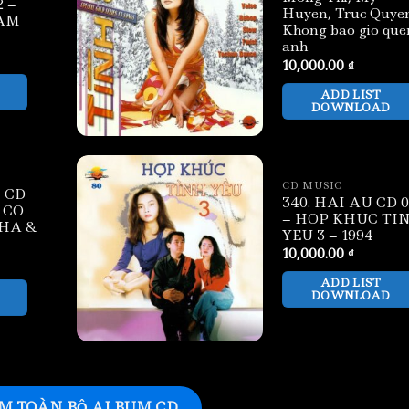
 –
Huyen, Truc Quye
AM
Khong bao gio que
anh
10,000.00
₫
ADD LIST
DOWNLOAD
CD MUSIC
 CD
340. HAI AU CD 
 CO
– HOP KHUC TI
HA &
YEU 3 – 1994
10,000.00
₫
ADD LIST
DOWNLOAD
M TOÀN BỘ ALBUM CD