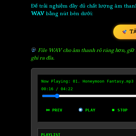
Để trải nghiệm đầy đủ chất lượng âm than
WAV
bằng nút bên dưới:
T
File WAV cho âm thanh rõ ràng hơn, giữ n
ghi ra đĩa.
Now Playing:
01. Honeymoon Fantasy.mp3
00:17
/
04:22
⏮ PREV
PLAY
⏹ STOP
PLAYLIST