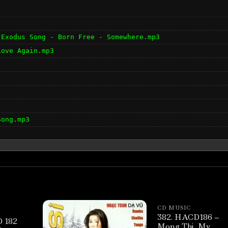
 Exodus Song - Born Free - Somewhere.mp3
Love Again.mp3
Song.mp3
t It.mp3
CD MUSIC
382. HACD186 –
 182
Mong Thi, My