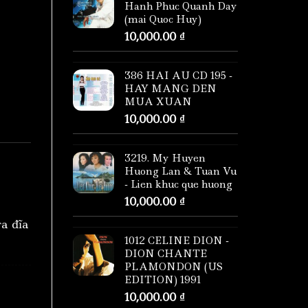
Hanh Phuc Quanh Day
(mai Quoc Huy)
10,000.00
₫
386 HAI AU CD 195 -
HAY MANG DEN
MUA XUAN
10,000.00
₫
3219. My Huyen
Huong Lan & Tuan Vu
- Lien khuc que huong
10,000.00
₫
ra đĩa
1012 CELINE DION -
DION CHANTE
PLAMONDON (US
EDITION) 1991
10,000.00
₫