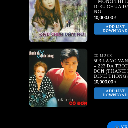
– MONG THI 12
DIEU CHUA D
NOI
10,000.00
₫
ADD LIST
DOWNLOAD
CD MUSIC
593 LANG VAN
– 223 DA TROT
DON (THANH 
DINH THONG)
10,000.00
₫
ADD LIST
DOWNLOAD
XE