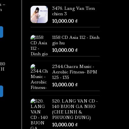
n –
3476. Lang Van Tien
n
chien 3
10,000.00
₫
1158 CD Asia 112 - Dinh
gio hu
10,000.00
₫
080
2344.Chacra Music -
NH
Aerobic Fitness- BPM
125 - 135
10,000.00
₫
520. LANG VAN CD -
140 BUON GA NHO
(CHE LINH &
PHUONG DUNG)
10,000.00
₫