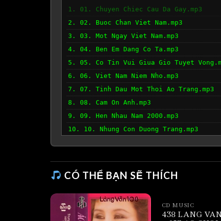
1. 01. Chuyen Chiec Cau Da Gay.mp3
2. 02. Buoc Chan Viet Nam.mp3
3. 03. Mot Ngay Viet Nam.mp3
4. 04. Ben Em Dang Co Ta.mp3
5. 05. Co Tin Vui Giua Gio Tuyet Vong.
6. 06. Viet Nam Niem Nho.mp3
7. 07. Tinh Dau Mot Thoi Ao Trang.mp3
8. 08. Cam On Anh.mp3
9. 09. Hen Nhau Nam 2000.mp3
10. 10. Nhung Con Duong Trang.mp3
CÓ THỂ BẠN SẼ THÍCH
CD MUSIC
438 LANG VAN