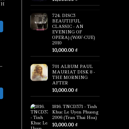
NH
724. DISC3
BEAUTIFUL
CLASSIC - AN
EVENING OF
OPERA) (WAV-CUE)
2010
10,000.00
₫
–
 –
701 ALBUM PAUL
MAURIAT DISK 8 -
THE MORNING
AFTER
10,000.00
₫
1816. TNCD371 - Tinh
Khuc Le Uyen Phuong
2006 (Tran Thai Hoa)
10,000.00
₫