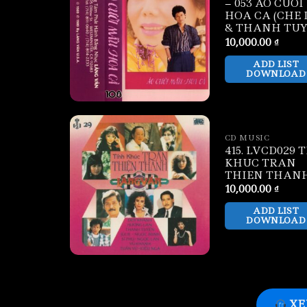
– 053 AO CUO
HOA CA (CHE 
& THANH TUY
10,000.00
₫
ADD LIST
DOWNLOAD
CD MUSIC
415. LVCD029 
KHUC TRAN
THIEN THAN
10,000.00
₫
ADD LIST
DOWNLOAD
XE