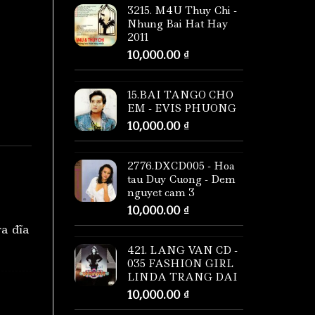
3215. M4U Thuy Chi -
Nhung Bai Hat Hay
2011
10,000.00
₫
15.BAI TANGO CHO
EM - EVIS PHUONG
10,000.00
₫
2776.DXCD005 - Hoa
tau Duy Cuong - Dem
nguyet cam 3
10,000.00
₫
ra đĩa
421. LANG VAN CD -
035 FASHION GIRL
LINDA TRANG DAI
10,000.00
₫