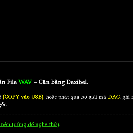
ẩn File
WAV
– Cân bằng Dexibel.
tô
(COPY vào USB)
, hoặc phát qua bộ giải mã
DAC
, ghi 
ốc.
nén (dùng để nghe thử)
.