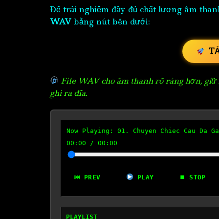
Để trải nghiệm đầy đủ chất lượng âm than
WAV
bằng nút bên dưới:
T
File WAV cho âm thanh rõ ràng hơn, giữ n
ghi ra đĩa.
Now Playing:
01. Chuyen Chiec Cau Da Ga
00:00
/
00:00
⏮ PREV
PLAY
⏹ STOP
PLAYLIST