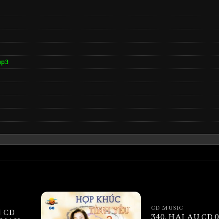
mp3
CD MUSIC
 CD
340. HAI AU CD 