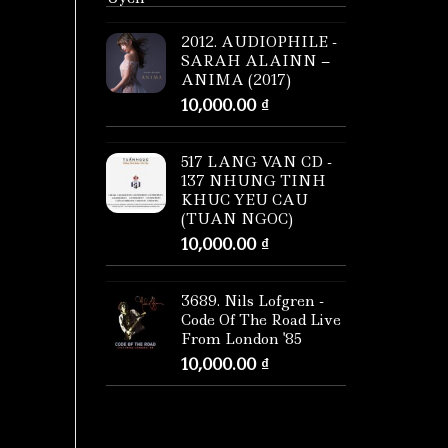
2012. AUDIOPHILE -
SARAH ALAINN –
ANIMA (2017)
10,000.00
₫
517 LANG VAN CD -
137 NHUNG TINH
KHUC YEU CAU
(TUAN NGOC)
10,000.00
₫
3689. Nils Lofgren -
Code Of The Road Live
From London '85
10,000.00
₫