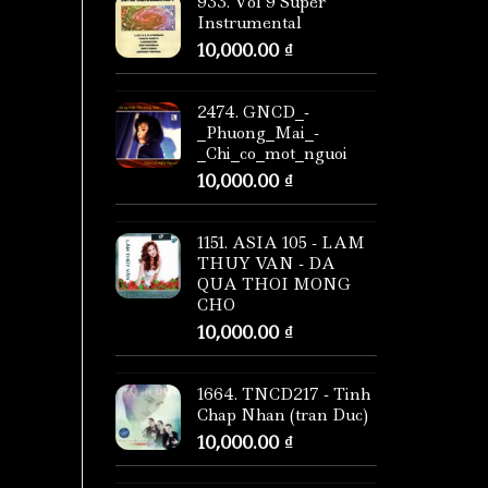
933. Vol 9 Super
Instrumental
10,000.00
₫
2474. GNCD_-
_Phuong_Mai_-
_Chi_co_mot_nguoi
10,000.00
₫
1151. ASIA 105 - LAM
THUY VAN - DA
QUA THOI MONG
CHO
10,000.00
₫
1664. TNCD217 - Tinh
Chap Nhan (tran Duc)
10,000.00
₫