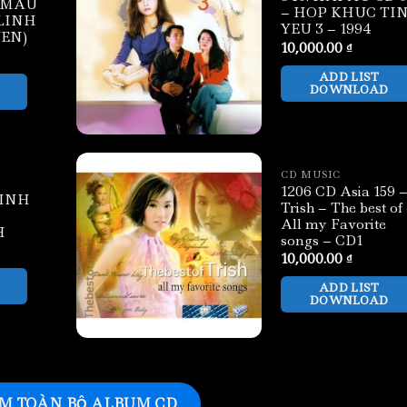
I MAU
– HOP KHUC TI
LINH
YEU 3 – 1994
EN)
10,000.00
₫
ADD LIST
DOWNLOAD
CD MUSIC
1206 CD Asia 159 
TINH
Trish – The best of
All my Favorite
H
songs – CD1
10,000.00
₫
ADD LIST
DOWNLOAD
M TOÀN BỘ ALBUM CD