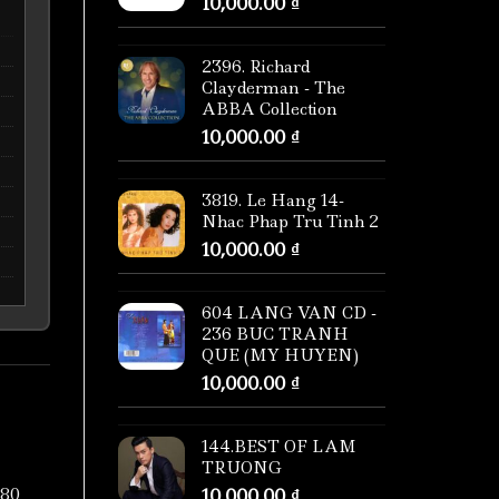
10,000.00
₫
2396. Richard
Clayderman - The
ABBA Collection
10,000.00
₫
3819. Le Hang 14-
Nhac Phap Tru Tinh 2
10,000.00
₫
604 LANG VAN CD -
236 BUC TRANH
QUE (MY HUYEN)
10,000.00
₫
144.BEST OF LAM
TRUONG
10,000.00
₫
080