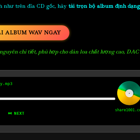
h như trên đĩa CD gốc, hãy
tải trọn bộ album định dạng
ẢI ALBUM WAV NGAY
guyên chi tiết, phù hợp cho dàn loa chất lượng cao, DAC
y.mp3
share1001.c
⏭ NEXT