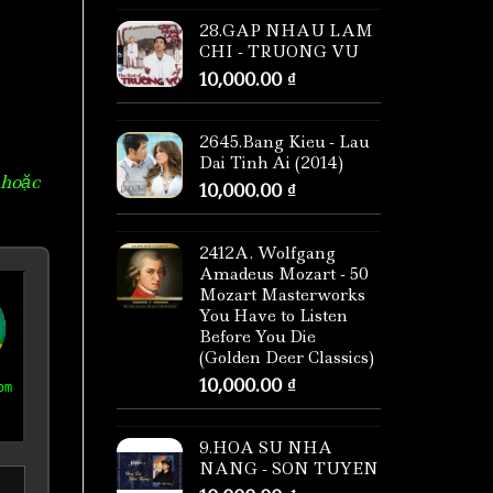
28.GAP NHAU LAM
CHI - TRUONG VU
10,000.00
₫
2645.Bang Kieu - Lau
Dai Tinh Ai (2014)
 hoặc
10,000.00
₫
2412A. Wolfgang
Amadeus Mozart - 50
Mozart Masterworks
You Have to Listen
Before You Die
(Golden Deer Classics)
10,000.00
₫
om
9.HOA SU NHA
NANG - SON TUYEN