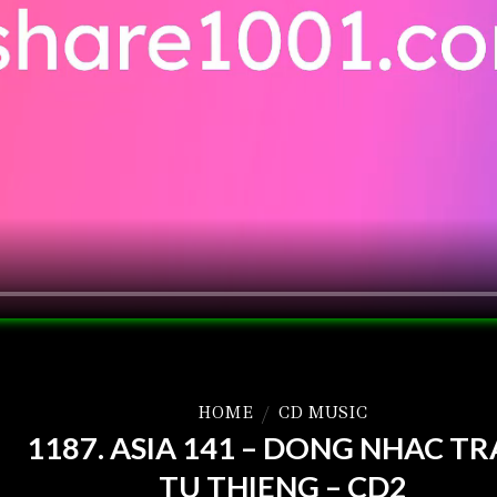
HOME
/
CD MUSIC
1187. ASIA 141 – DONG NHAC T
TU THIENG – CD2