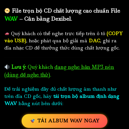
File trọn bộ CD chất lượng cao chuẩn File
WAV
– Cân bằng Dexibel.
Quý khách có thể nghe trực tiếp trên ô tô
(COPY
vào USB)
, hoặc phát qua bộ giải mã
DAC
, ghi ra
đĩa nhạc CD để thưởng thức đúng chất lượng gốc.
Lưu ý:
Quý khách
đang nghe bản MP3 nén
(dùng để nghe thử)
.
Để trải nghiệm đầy đủ chất lượng âm thanh như
trên đĩa CD gốc, hãy
tải trọn bộ album định dạng
WAV
bằng nút bên dưới:
TẢI ALBUM WAV NGAY