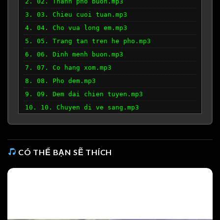
2. 02. Thanh pho buon.mp3
3. 03. Chieu cuoi tuan.mp3
4. 04. Cho vua long em.mp3
5. 05. Trang tan tren he pho.mp3
6. 06. Dinh menh buon.mp3
7. 07. Co hang xom.mp3
8. 08. Pho dem.mp3
9. 09. Dem dai chien tuyen.mp3
10. 10. Chuyen di ve sang.mp3
CÓ THỂ BẠN SẼ THÍCH