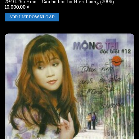
2946.Thu Hien – Cau ho ben bo Hien Luong (2008)
10,000.00
₫
ADD LIST DOWNLOAD