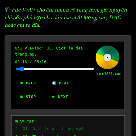
File WAV cho âm thanh rõ ràng hơn, giữ nguyên
chi tiết, phù hợp cho dàn loa chất lượng cao, DAC
hoặc ghi ra đĩa.
Now Playing:
01. Giot le dai
trang.mp3
00:17
/
05:16
share1001.com
⏮ PREV
PLAY
⏹ STOP
⏭ NEXT
PLAYLIST
1. 01. Giot le dai trang.mp3