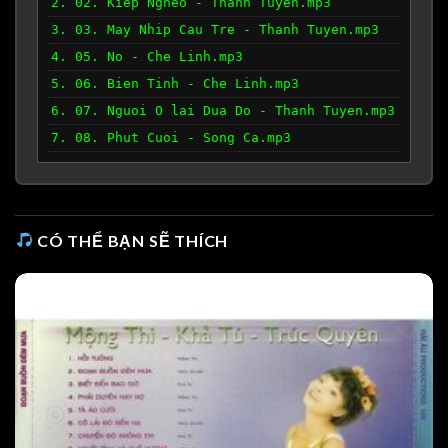
2. 02. Kiep Ngheo - Thanh Tuyen.mp3
3. 03. May Nhip Cau Tre - Thanh Tuyen.mp3
4. 05. No - Che Linh.mp3
5. 06. Bien Tinh - Che Linh.mp3
6. 07. Nguoi O lai Dua Do - Thanh Tuyen.mp3
7. 08. Phut Cuoi - Song Ca.mp3
CÓ THỂ BẠN SẼ THÍCH