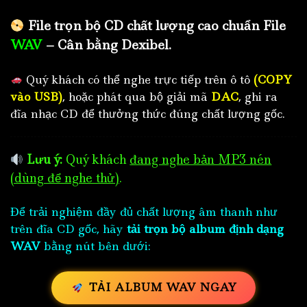
File trọn bộ CD chất lượng cao chuẩn File
WAV
– Cân bằng Dexibel.
Quý khách có thể nghe trực tiếp trên ô tô
(COPY
vào USB)
, hoặc phát qua bộ giải mã
DAC
, ghi ra
đĩa nhạc CD để thưởng thức đúng chất lượng gốc.
Lưu ý:
Quý khách
đang nghe bản MP3 nén
(dùng để nghe thử)
.
Để trải nghiệm đầy đủ chất lượng âm thanh như
trên đĩa CD gốc, hãy
tải trọn bộ album định dạng
WAV
bằng nút bên dưới:
TẢI ALBUM WAV NGAY