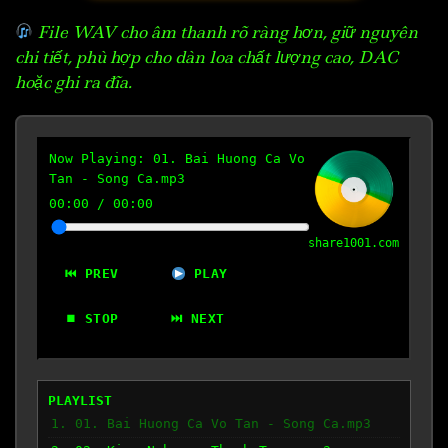
File WAV cho âm thanh rõ ràng hơn, giữ nguyên
chi tiết, phù hợp cho dàn loa chất lượng cao, DAC
hoặc ghi ra đĩa.
Now Playing:
01. Bai Huong Ca Vo
Tan - Song Ca.mp3
00:00
/
00:00
share1001.com
⏮ PREV
PLAY
⏹ STOP
⏭ NEXT
PLAYLIST
1. 01. Bai Huong Ca Vo Tan - Song Ca.mp3