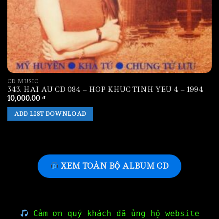
CD MUSIC
343. HAI AU CD 084 – HOP KHUC TINH YEU 4 – 1994
10,000.00
₫
ADD LIST DOWNLOAD
XEM TOÀN BỘ ALBUM CD
Cảm ơn quý khách đã ủng hộ website