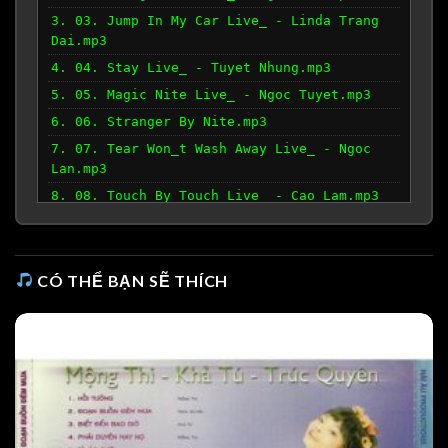
3. 03. Jump In My Car Live_ - Linda Trang
Dai.mp3
4. 04. Stay Live_ - Tuyet Nhung.mp3
5. 05. Magic Nite Live_ - Ngoc Tuyet.mp3
6. 06. Stranger By Nite.mp3
7. 07. Tear Won_t Wash Away Live_ - Ngoc
Lan.mp3
8. 08. Touch By Touch Live_ - Cao Lam.mp3
9. 09. Call Me Up Live_ - Ngoc Huong.mp3
10. 10. One In A Million Live_ - Linda
Trang Dai.mp3
CÓ THỂ BẠN SẼ THÍCH