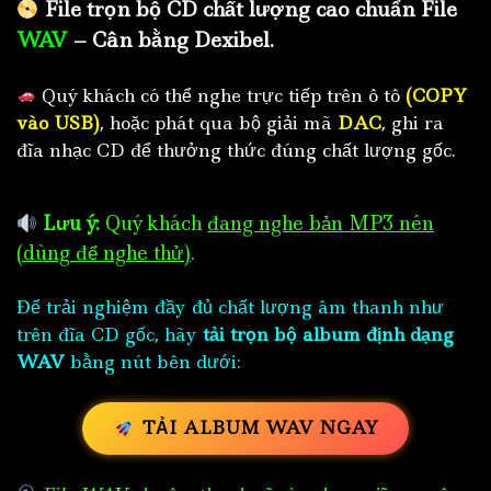
File trọn bộ CD chất lượng cao chuẩn File
WAV
– Cân bằng Dexibel.
Quý khách có thể nghe trực tiếp trên ô tô
(COPY
vào USB)
, hoặc phát qua bộ giải mã
DAC
, ghi ra
đĩa nhạc CD để thưởng thức đúng chất lượng gốc.
Lưu ý:
Quý khách
đang nghe bản MP3 nén
(dùng để nghe thử)
.
Để trải nghiệm đầy đủ chất lượng âm thanh như
trên đĩa CD gốc, hãy
tải trọn bộ album định dạng
WAV
bằng nút bên dưới:
TẢI ALBUM WAV NGAY