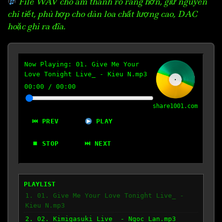
File WAV cho âm thanh rõ ràng hơn, giữ nguyên
chi tiết, phù hợp cho dàn loa chất lượng cao, DAC
hoặc ghi ra đĩa.
Now Playing:
01. Give Me Your
Love Tonight Live_ - Kieu N.mp3
00:00
/
00:00
share1001.com
⏮ PREV
PLAY
⏹ STOP
⏭ NEXT
PLAYLIST
1. 01. Give Me Your Love Tonight Live_ -
Kieu N.mp3
2. 02. Kimigasuki Live_ - Ngoc Lan.mp3