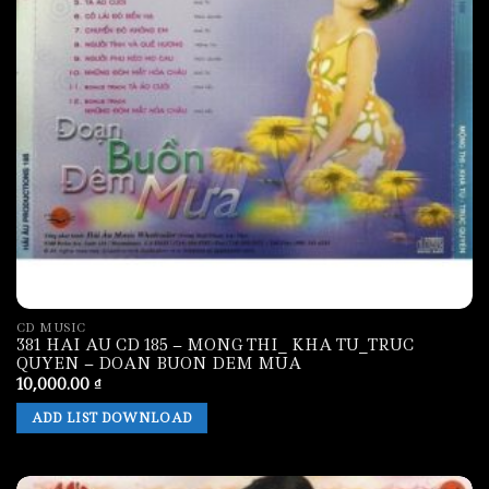
CD MUSIC
381 HAI AU CD 185 – MONG THI_ KHA TU_TRUC
QUYEN – DOAN BUON DEM MUA
10,000.00
₫
ADD LIST DOWNLOAD