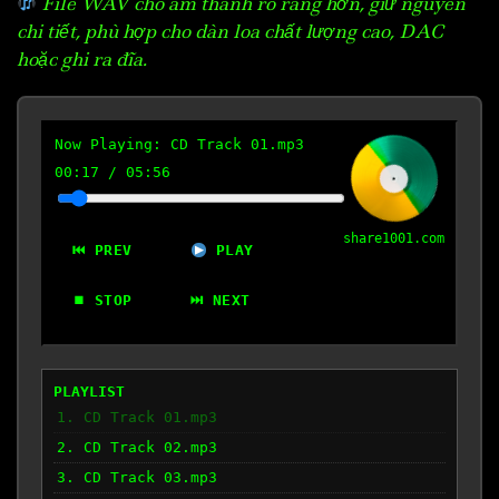
File WAV cho âm thanh rõ ràng hơn, giữ nguyên
chi tiết, phù hợp cho dàn loa chất lượng cao, DAC
hoặc ghi ra đĩa.
Now Playing:
CD Track 01.mp3
00:17
/
05:56
share1001.com
⏮ PREV
PLAY
⏹ STOP
⏭ NEXT
PLAYLIST
1. CD Track 01.mp3
2. CD Track 02.mp3
3. CD Track 03.mp3