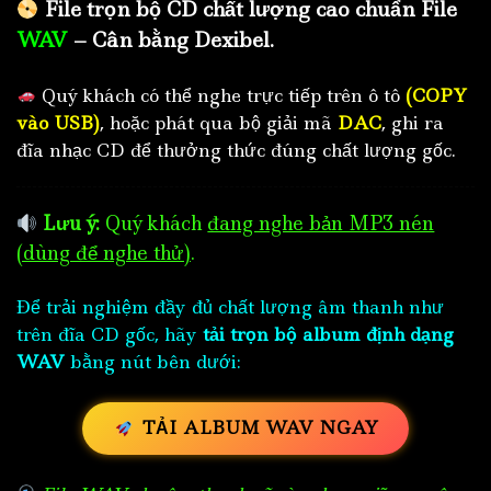
File trọn bộ CD chất lượng cao chuẩn File
WAV
– Cân bằng Dexibel.
Quý khách có thể nghe trực tiếp trên ô tô
(COPY
vào USB)
, hoặc phát qua bộ giải mã
DAC
, ghi ra
đĩa nhạc CD để thưởng thức đúng chất lượng gốc.
Lưu ý:
Quý khách
đang nghe bản MP3 nén
(dùng để nghe thử)
.
Để trải nghiệm đầy đủ chất lượng âm thanh như
trên đĩa CD gốc, hãy
tải trọn bộ album định dạng
WAV
bằng nút bên dưới:
TẢI ALBUM WAV NGAY