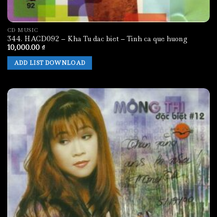
CD MUSIC
344. HACD092 – Kha Tu dac biet – Tinh ca que huong
10,000.00
₫
ADD LIST DOWNLOAD