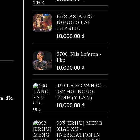
1278. ASIA 223 -
NGUOI O LAI
CHARLIE
10,000.00
₫
3700. Nils Lofgren -
Flip
10,000.00
₫
466 LANG VAN CD -
082 HOI NGUOI
ra đĩa
TINH (Y LAN)
10,000.00
₫
993 [ERHU] MENG
XIAO XU -
INEBRIATION IN