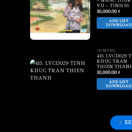
– NHAC TOUR
VU – TINH SI
10,000.00
₫
ADD LIST
DOWNLOAD
CD MUSIC
415. LVCD029 
KHUC TRAN
THIEN THAN
10,000.00
₫
ADD LIST
DOWNLOAD
XE