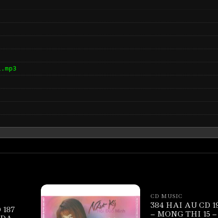
i.mp3
CD MUSIC
384 HAI AU CD 1
 187
– MONG THI 15 –