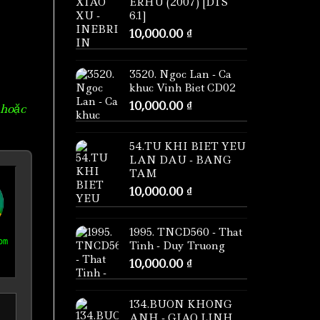
ERHU (2007) [DTS
6.1]
10,000.00
₫
3520. Ngoc Lan - Ca
khuc Vinh Biet CD02
10,000.00
₫
 hoặc
54.TU KHI BIET YEU
LAN DAU - BANG
TAM
10,000.00
₫
1995. TNCD560 - That
om
Tinh - Duy Truong
10,000.00
₫
134.BUON KHONG
ANH - GIAO LINH