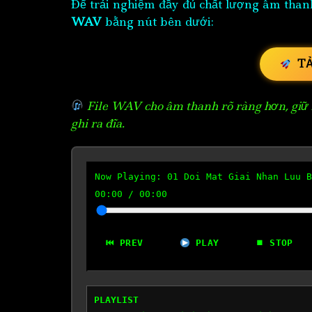
Để trải nghiệm đầy đủ chất lượng âm than
WAV
bằng nút bên dưới:
T
File WAV cho âm thanh rõ ràng hơn, giữ n
ghi ra đĩa.
Now Playing:
01 Doi Mat Giai Nhan Luu B
00:00
/
00:00
⏮ PREV
PLAY
⏹ STOP
PLAYLIST