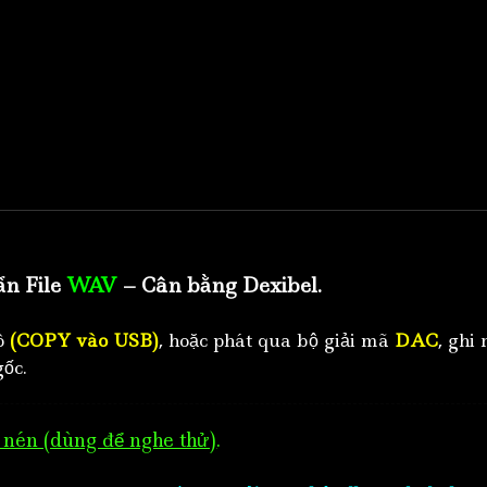
ẩn File
WAV
– Cân bằng Dexibel.
tô
(COPY vào USB)
, hoặc phát qua bộ giải mã
DAC
, ghi 
ốc.
nén (dùng để nghe thử)
.