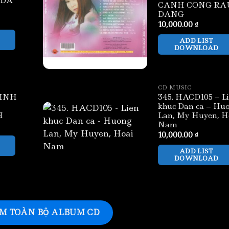
 DA
CANH CONG RA
DANG
10,000.00
₫
ADD LIST
DOWNLOAD
CD MUSIC
TINH
345. HACD105 – L
khuc Dan ca – Hu
H
Lan, My Huyen, H
Nam
10,000.00
₫
ADD LIST
DOWNLOAD
M TOÀN BỘ ALBUM CD