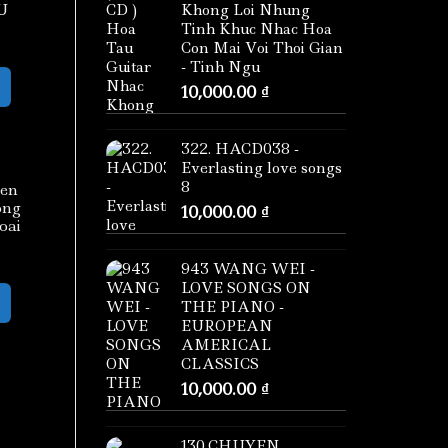
U
Khong Loi Nhung
Tinh Khuc Nhac Hoa
Con Mai Voi Thoi Gian
- Tinh Ngu
10,000.00
₫
322. HACD038 -
Everlasting love songs
8
ien
ong
10,000.00
₫
oai
943 WANG WEI -
LOVE SONGS ON
THE PIANO -
EUROPEAN
AMERICAL
CLASSICS
10,000.00
₫
130.CHUYEN