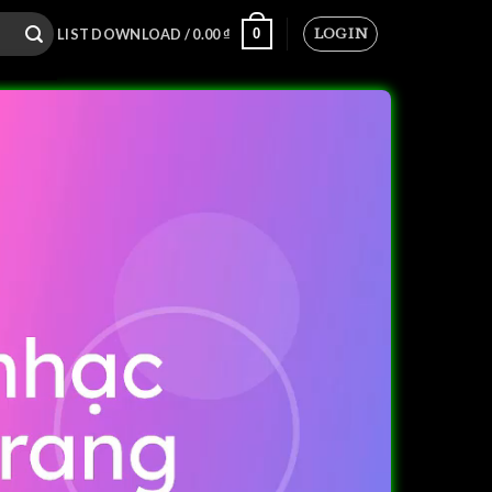
LOGIN
0
LIST DOWNLOAD /
0.00
₫