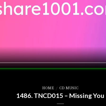
HOME
/
CD MUSIC
1486. TNCD015 – Missing You