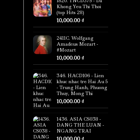
1820. TNCD375 - Da
Khong Yeu Thi Thoi
(top Hits 28)
10,000.00
₫
2411C. Wolfgang
Amadeus Mozart -
#Mozart
10,000.00
₫
346. HACD106 - Lien
khuc nhac tre Hai Au 5
- Trung Hanh, Phuong
Thuy, Mong Thi
10,000.00
₫
1436. ASIA CS038 -
DANG THE LUAN -
NGANG TRAI
10,000.00
₫