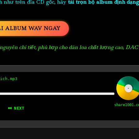
h như trên đĩa CD gốc, hãy
tải trọn bộ album định dạng
ẢI ALBUM WAV NGAY
guyên chi tiết, phù hợp cho dàn loa chất lượng cao, DAC
ich.mp3
share1001.c
⏭ NEXT