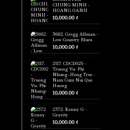
CHUNG MINH -
HOANG OANH
10,000.00
₫
3682. Gregg Allman -
Low Country Blues
10,000.00
₫
2117. CDCD025 -
Truong Vu- Phi
Nhung- Hong Truc -
Nam Cum Nui Que
Huong
10,000.00
₫
2372. Kenny G -
Gravity
10,000.00
₫