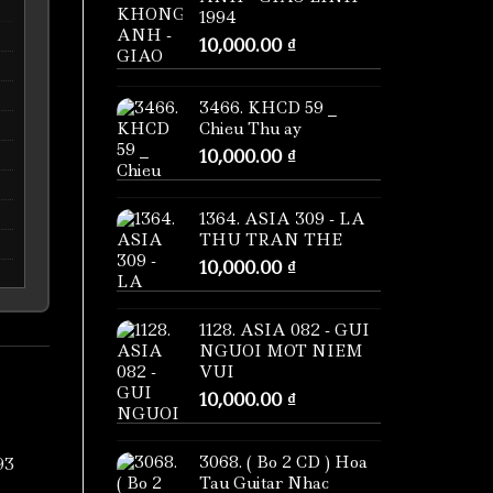
1994
10,000.00
₫
3466. KHCD 59 _
Chieu Thu ay
10,000.00
₫
1364. ASIA 309 - LA
THU TRAN THE
10,000.00
₫
1128. ASIA 082 - GUI
NGUOI MOT NIEM
VUI
10,000.00
₫
3068. ( Bo 2 CD ) Hoa
93
Tau Guitar Nhac