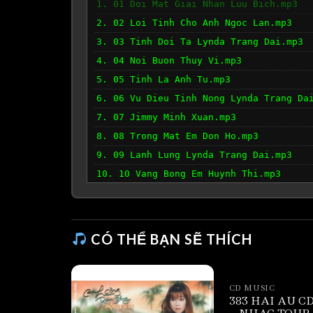
1. 01 Doi Mat Giai Nhan Luu Bich.mp3
2. 02 Loi Tinh Cho Anh Ngoc Lan.mp3
3. 03 Tinh Doi Ta Lynda Trang Dai.mp3
4. 04 Noi Buon Thuy Vi.mp3
5. 05 Tinh La Anh Tu.mp3
6. 06 Vu Dieu Tinh Nong Lynda Trang Da
7. 07 Jimmy Minh Xuan.mp3
8. 08 Trong Mat Em Don Ho.mp3
9. 09 Lanh Lung Lynda Trang Dai.mp3
10. 10 Vang Bong Em Huynh Thi.mp3
CÓ THỂ BẠN SẼ THÍCH
CD MUSIC
383 HAI AU CD