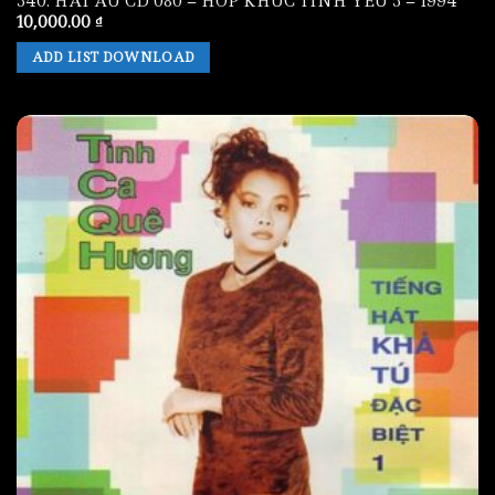
340. HAI AU CD 080 – HOP KHUC TINH YEU 3 – 1994
10,000.00
₫
ADD LIST DOWNLOAD