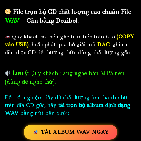
File trọn bộ CD chất lượng cao chuẩn File
WAV
– Cân bằng Dexibel.
Quý khách có thể nghe trực tiếp trên ô tô
(COPY
vào USB)
, hoặc phát qua bộ giải mã
DAC
, ghi ra
đĩa nhạc CD để thưởng thức đúng chất lượng gốc.
Lưu ý:
Quý khách
đang nghe bản MP3 nén
(dùng để nghe thử)
.
Để trải nghiệm đầy đủ chất lượng âm thanh như
trên đĩa CD gốc, hãy
tải trọn bộ album định dạng
WAV
bằng nút bên dưới:
TẢI ALBUM WAV NGAY