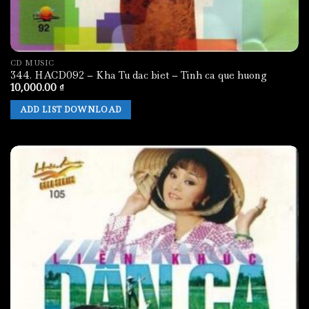
CD MUSIC
344. HACD092 – Kha Tu dac biet – Tinh ca que huong
10,000.00
₫
ADD LIST DOWNLOAD