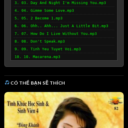
3. 03. Day And Night I'm Missing You.mp3
4. 04. Gimme Some Love.mp3
5. 05. 2 Become 1.mp3
6. 06. Ohh.. Ahh... Just A Little Bit.mp3
7. 07. How Do I Live Without You.mp3
8. 08. Don't Speak.mp3
9. 09. Tinh Yeu Tuyet Voi.mp3
10. 10. Macarena.mp3
CÓ THỂ BẠN SẼ THÍCH