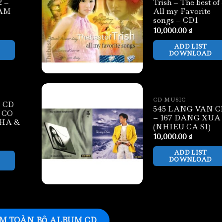
 –
Trish – The best of
AM
All my Favorite
songs – CD1
10,000.00
₫
ADD LIST
DOWNLOAD
CD MUSIC
 CD
545 LANG VAN C
 CO
– 167 DANG XUA
HA &
(NHIEU CA SI)
10,000.00
₫
ADD LIST
DOWNLOAD
M TOÀN BỘ ALBUM CD