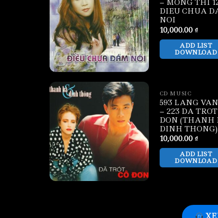
– MONG THI 12
DIEU CHUA D
NOI
10,000.00
₫
ADD LIST
DOWNLOAD
CD MUSIC
593 LANG VAN
– 223 DA TROT
DON (THANH 
DINH THONG)
10,000.00
₫
ADD LIST
DOWNLOAD
XE