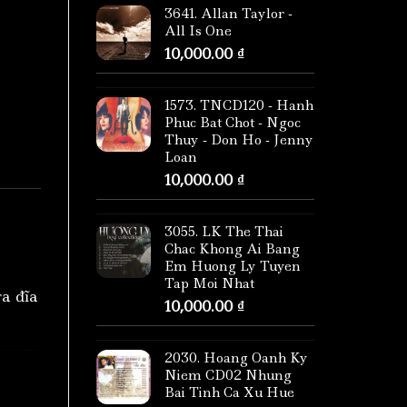
3641. Allan Taylor -
All Is One
10,000.00
₫
1573. TNCD120 - Hanh
Phuc Bat Chot - Ngoc
Thuy - Don Ho - Jenny
Loan
10,000.00
₫
3055. LK The Thai
Chac Khong Ai Bang
Em Huong Ly Tuyen
Tap Moi Nhat
ra đĩa
10,000.00
₫
2030. Hoang Oanh Ky
Niem CD02 Nhung
Bai Tinh Ca Xu Hue