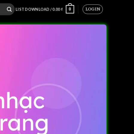
LOGIN
0
LIST DOWNLOAD /
0.00
₫