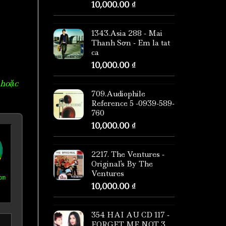
10,000.00
₫
1343.Asia 288 - Mai
Thanh Sơn - Em la tat
ca
10,000.00
₫
 hoặc
709.Audiophile
Reference 5 -0939-589-
760
10,000.00
₫
2217. The Ventures -
Original's By The
Ventures
om
10,000.00
₫
354 HAI AU CD 117 -
FORGET ME NOT 3