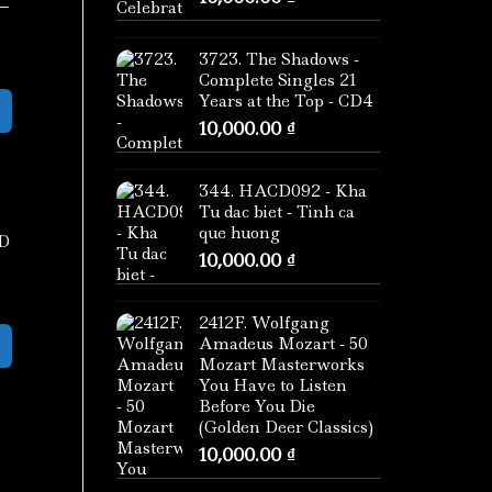
 –
3723. The Shadows -
Complete Singles 21
Years at the Top - CD4
10,000.00
₫
344. HACD092 - Kha
Tu dac biet - Tinh ca
que huong
D
10,000.00
₫
2412F. Wolfgang
Amadeus Mozart - 50
Mozart Masterworks
You Have to Listen
Before You Die
(Golden Deer Classics)
10,000.00
₫