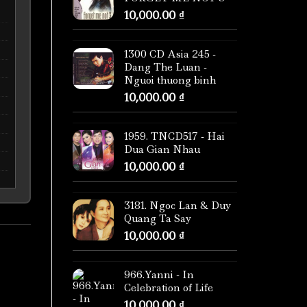
10,000.00
₫
1300 CD Asia 245 -
Dang The Luan -
Nguoi thuong binh
10,000.00
₫
1959. TNCD517 - Hai
Dua Gian Nhau
10,000.00
₫
3181. Ngoc Lan & Duy
Quang Ta Say
10,000.00
₫
966.Yanni - In
Celebration of Life
–
10,000.00
₫