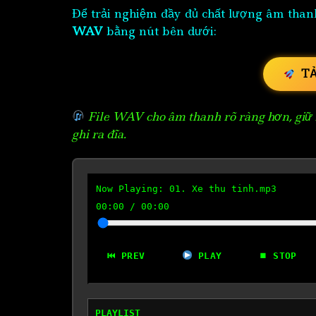
Để trải nghiệm đầy đủ chất lượng âm than
WAV
bằng nút bên dưới:
T
File WAV cho âm thanh rõ ràng hơn, giữ n
ghi ra đĩa.
Now Playing:
01. Xe thu tinh.mp3
00:00
/
00:00
⏮ PREV
PLAY
⏹ STOP
PLAYLIST