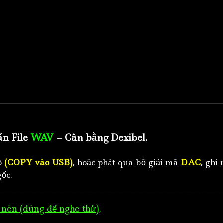
ẩn File
WAV
– Cân bằng Dexibel.
tô
(COPY vào USB)
, hoặc phát qua bộ giải mã
DAC
, ghi 
ốc.
nén (dùng để nghe thử)
.