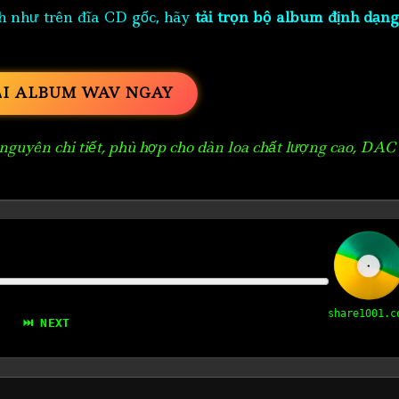
h như trên đĩa CD gốc, hãy
tải trọn bộ album định dạng
ẢI ALBUM WAV NGAY
guyên chi tiết, phù hợp cho dàn loa chất lượng cao, DAC
share1001.c
⏭ NEXT