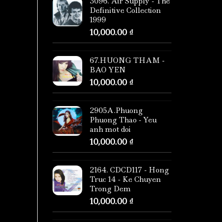
3096. Air Supply - The
Definitive Collection
1999
10,000.00
₫
67.HUONG THAM -
BAO YEN
10,000.00
₫
2905A.Phuong
Phuong Thao - Yeu
anh mot doi
10,000.00
₫
2164. CDCD117 - Hong
Truc 14 - Ke Chuyen
Trong Dem
10,000.00
₫