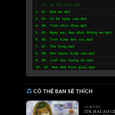
1. 01. Xe thu tinh.mp3
2. 02. Dam me.mp3
3. 03. Co be ngay xua.mp3
4. 04. Trom nhin nhau.mp3
5. 05. Ngay mai dep phai khong em.mp3
6. 06. Tron kiep don coi.mp3
7. 07. Tho hong.mp3
8. 08. Hen nguoi kiep sau.mp3
9. 09. Linh hon tuong da.mp3
10. 10. Nua dem bien gioi.mp3
CÓ THỂ BẠN SẼ THÍCH
CD MUSIC
378. HAI AU CD