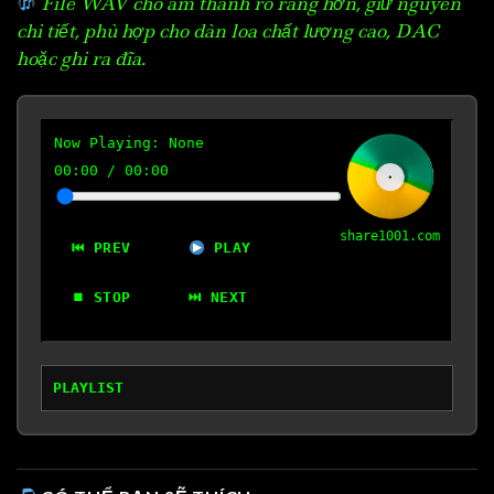
File WAV cho âm thanh rõ ràng hơn, giữ nguyên
chi tiết, phù hợp cho dàn loa chất lượng cao, DAC
hoặc ghi ra đĩa.
Now Playing:
None
00:00
/
00:00
share1001.com
⏮ PREV
PLAY
⏹ STOP
⏭ NEXT
PLAYLIST