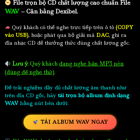
File trọn bộ CD chất lượng cao chuẩn File
WAV
– Cân bằng Dexibel.
Quý khách có thể nghe trực tiếp trên ô tô
(COPY
vào USB)
, hoặc phát qua bộ giải mã
DAC
, ghi ra
đĩa nhạc CD để thưởng thức đúng chất lượng gốc.
Lưu ý:
Quý khách
đang nghe bản MP3 nén
(dùng để nghe thử)
.
Để trải nghiệm đầy đủ chất lượng âm thanh như
trên đĩa CD gốc, hãy
tải trọn bộ album định dạng
WAV
bằng nút bên dưới:
TẢI ALBUM WAV NGAY