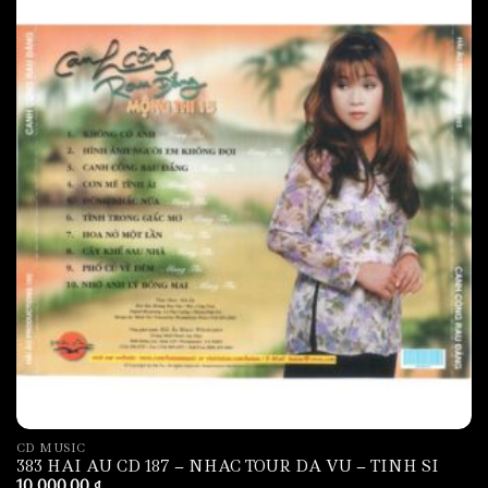
CD MUSIC
383 HAI AU CD 187 – NHAC TOUR DA VU – TINH SI
10,000.00
₫