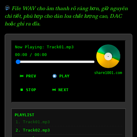
File WAV cho âm thanh rõ ràng hơn, giữ nguyên
chi tiết, phù hợp cho dàn loa chất lượng cao, DAC
hoặc ghi ra đĩa.
Now Playing:
Track01.mp3
00:00
/
00:00
share1001.com
⏮ PREV
PLAY
⏹ STOP
⏭ NEXT
PLAYLIST
1. Track01.mp3
2. Track02.mp3