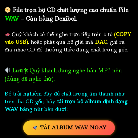
File trọn bộ CD chất lượng cao chuẩn File
WAV
– Cân bằng Dexibel.
Quý khách có thể nghe trực tiếp trên ô tô
(COPY
vào USB)
, hoặc phát qua bộ giải mã
DAC
, ghi ra
đĩa nhạc CD để thưởng thức đúng chất lượng gốc.
Lưu ý:
Quý khách
đang nghe bản MP3 nén
(dùng để nghe thử)
.
Để trải nghiệm đầy đủ chất lượng âm thanh như
trên đĩa CD gốc, hãy
tải trọn bộ album định dạng
WAV
bằng nút bên dưới:
TẢI ALBUM WAV NGAY