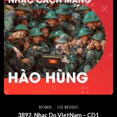
HOME
/
CD MUSIC
3892. Nhac Do VietNam – CD1