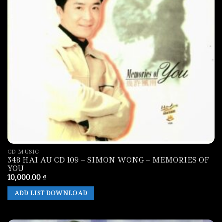
CD MUSIC
348 HAI AU CD 109 – SIMON WONG – MEMORIES OF
YOU
10,000.00
₫
ADD LIST DOWNLOAD