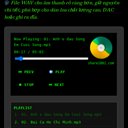
File WAV cho âm thanh rõ ràng hơn, giữ nguyên
chi tiết, phù hợp cho dàn loa chất lượng cao, DAC
hoặc ghi ra đĩa.
Now Playing:
01. Anh o dau Song
Em Cuoi Song.mp3
00:18
/
05:02
share1001.com
⏮ PREV
PLAY
⏹ STOP
⏭ NEXT
PLAYLIST
1. 01. Anh o dau Song Em Cuoi Song.mp3
2. 02. Bai Ca Ho Chi Minh.mp3