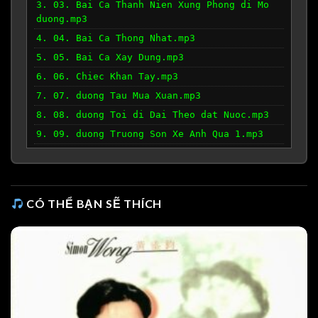
3. 03. Bai Ca Thanh Nien Xung Phong di Mo
duong.mp3
4. 04. Bai Ca Thong Nhat.mp3
5. 05. Bai Ca Xay Dung.mp3
6. 06. Chiec Khan Tay.mp3
7. 07. duong Tau Mua Xuan.mp3
8. 08. duong Toi di Dai Theo dat Nuoc.mp3
9. 09. duong Truong Son Xe Anh Qua 1.mp3
10. 10. duong Truong Son Xe Anh Qua 2.mp3
11. 11. duong Truong Son Xe Anh Qua.mp3
12. 12. Hanh Khuc Ngay Va dem.mp3
CÓ THỂ BẠN SẼ THÍCH
13. 13. Mua Xuan Tren Thanh Pho Ho Chi
Minh.mp3