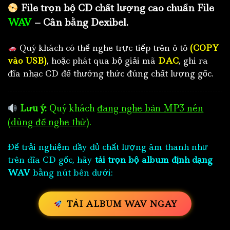
File trọn bộ CD chất lượng cao chuẩn File
WAV
– Cân bằng Dexibel.
Quý khách có thể nghe trực tiếp trên ô tô
(COPY
vào USB)
, hoặc phát qua bộ giải mã
DAC
, ghi ra
đĩa nhạc CD để thưởng thức đúng chất lượng gốc.
Lưu ý:
Quý khách
đang nghe bản MP3 nén
(dùng để nghe thử)
.
Để trải nghiệm đầy đủ chất lượng âm thanh như
trên đĩa CD gốc, hãy
tải trọn bộ album định dạng
WAV
bằng nút bên dưới:
TẢI ALBUM WAV NGAY