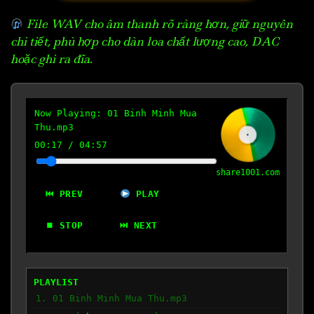
File WAV cho âm thanh rõ ràng hơn, giữ nguyên
chi tiết, phù hợp cho dàn loa chất lượng cao, DAC
hoặc ghi ra đĩa.
Now Playing:
01 Binh Minh Mua
Thu.mp3
00:18
/
04:57
share1001.com
⏮ PREV
PLAY
⏹ STOP
⏭ NEXT
PLAYLIST
1. 01 Binh Minh Mua Thu.mp3