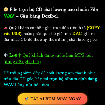
File trọn bộ CD chất lượng cao chuẩn File
WAV
– Cân bằng Dexibel.
Quý khách có thể nghe trực tiếp trên ô tô
(COPY
vào USB)
, hoặc phát qua bộ giải mã
DAC
, ghi ra
đĩa nhạc CD để thưởng thức đúng chất lượng gốc.
Lưu ý:
Quý khách
đang nghe bản MP3 nén
(dùng để nghe thử)
.
Để trải nghiệm đầy đủ chất lượng âm thanh như
trên đĩa CD gốc, hãy
tải trọn bộ album định dạng
WAV
bằng nút bên dưới:
TẢI ALBUM WAV NGAY