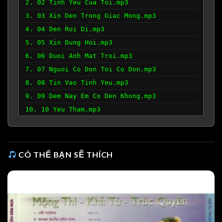
2. 02 Tinh Yeu Cua Toi.mp3
3. 03 Xin Den Trong Giac Mong.mp3
4. 04 Den Roi Di.mp3
5. 05 Xin Dung Hoi.mp3
6. 06 Duoi Anh Mat Troi.mp3
7. 07 Nguoi Co Don Toi Co Don.mp3
8. 08 Tin Vao Tinh Yeu.mp3
9. 09 Dem Nay Em Co Den Khong.mp3
10. 10 Yeu Tham.mp3
11. 11 Chuc Phuc.mp3
CÓ THỂ BẠN SẼ THÍCH