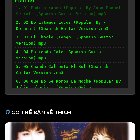
PLAYLIST
1. 01 Mediterraneo (Popular By Joan Manuel
Serrat) (Spanish Guitar Version).mp3
2. 02 No Estamos Locos (Popular By -
Ketama-) (Spanish Guitar Version).mp3
3. 03 El Choclo (Tango) (Spanish Guitar
Version).mp3
4. 04 Moliendo Café (Spanish Guitar
Version).mp3
5. 05 Cuando Calienta El Sol (Spanish
Guitar Version).mp3
6. 06 Que No Se Rompa La Noche (Popular By
Julio Iglesias) (Spanish Guitar
Version).mp3
7. 07 La Mujer Que Yo Quiero (Popular By
Joan Manuel Serrat) (Spanish Guitar
CÓ THỂ BẠN SẼ THÍCH
Version).mp3
8. 08 Cantares (Antonio Machado) (Popular
By Joan Manuel Serrat) (Spanish Guitar
Version).mp3