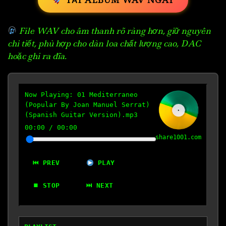
TẢI ALBUM WAV NGAY
File WAV cho âm thanh rõ ràng hơn, giữ nguyên
chi tiết, phù hợp cho dàn loa chất lượng cao, DAC
hoặc ghi ra đĩa.
Now Playing:
01 Mediterraneo
(Popular By Joan Manuel Serrat)
(Spanish Guitar Version).mp3
00:00
/
00:00
share1001.com
⏮ PREV
PLAY
⏹ STOP
⏭ NEXT