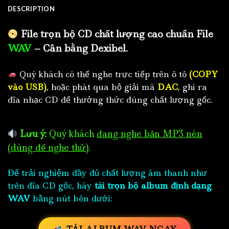
DESCRIPTION
File trọn bộ CD chất lượng cao chuẩn File
WAV
– Cân bằng Dexibel.
Quý khách có thể nghe trực tiếp trên ô tô
(COPY
vào USB)
, hoặc phát qua bộ giải mã
DAC
, ghi ra
đĩa nhạc CD để thưởng thức đúng chất lượng gốc.
Lưu ý:
Quý khách
đang nghe bản MP3 nén
(dùng để nghe thử)
.
Để trải nghiệm đầy đủ chất lượng âm thanh như
trên đĩa CD gốc, hãy
tải trọn bộ album định dạng
WAV
bằng nút bên dưới: