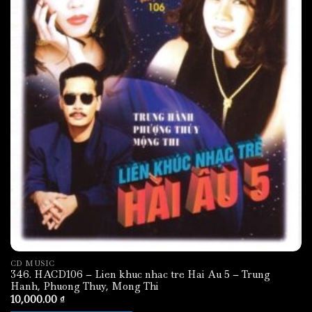
9. 09 A Veces Tú, A Veces Yo (Popular By
Julio Iglesias) (Spanish Guitar
Version).mp3
10. 10 Que Va A Ser De Ti (Popular By Joan
Manuel Serrat) (Spanish Guitar Version).mp3
11. 11 Penélope (Popular By Joan Manuel
Serrat) (Spanish Guitar Version).mp3
12. 12 Y Nos Dieron Las Diez (Popular By
Joaquín Sabina) (Spanish Guitar
Version).mp3
13. 13 La Saeta (Popular By Joan Manuel
Serrat) (Spanish Guitar Version).mp3
CD MUSIC
346. HACD106 – Lien khuc nhac tre Hai Au 5 – Trung
Hanh, Phuong Thuy, Mong Thi
10,000.00
₫