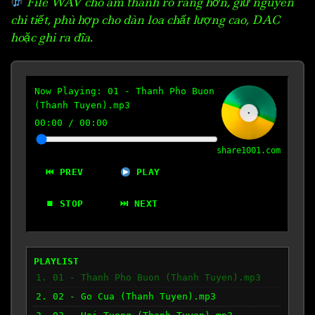
File WAV cho âm thanh rõ ràng hơn, giữ nguyên
chi tiết, phù hợp cho dàn loa chất lượng cao, DAC
hoặc ghi ra đĩa.
Now Playing:
01 - Thanh Pho Buon
(Thanh Tuyen).mp3
00:00
/
00:00
share1001.com
⏮ PREV
PLAY
⏹ STOP
⏭ NEXT
PLAYLIST
1. 01 - Thanh Pho Buon (Thanh Tuyen).mp3
2. 02 - Go Cua (Thanh Tuyen).mp3