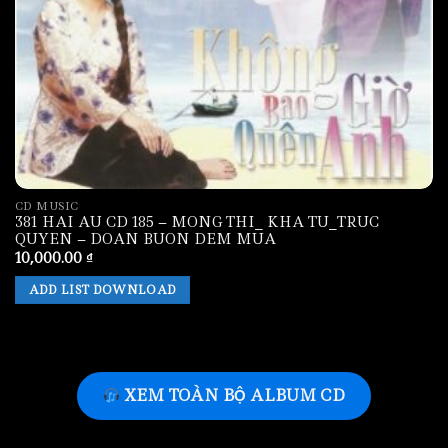
CD MUSIC
381 HAI AU CD 185 – MONG THI_ KHA TU_TRUC
QUYEN – DOAN BUON DEM MUA
10,000.00
₫
ADD LIST DOWNLOAD
XEM TOÀN BỘ ALBUM CD