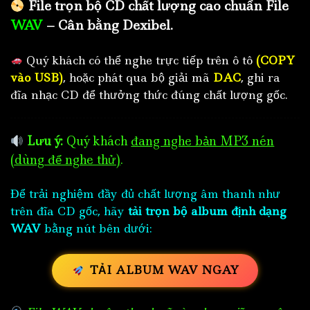
File trọn bộ CD chất lượng cao chuẩn File
WAV
– Cân bằng Dexibel.
Quý khách có thể nghe trực tiếp trên ô tô
(COPY
vào USB)
, hoặc phát qua bộ giải mã
DAC
, ghi ra
đĩa nhạc CD để thưởng thức đúng chất lượng gốc.
Lưu ý:
Quý khách
đang nghe bản MP3 nén
(dùng để nghe thử)
.
Để trải nghiệm đầy đủ chất lượng âm thanh như
trên đĩa CD gốc, hãy
tải trọn bộ album định dạng
WAV
bằng nút bên dưới:
TẢI ALBUM WAV NGAY