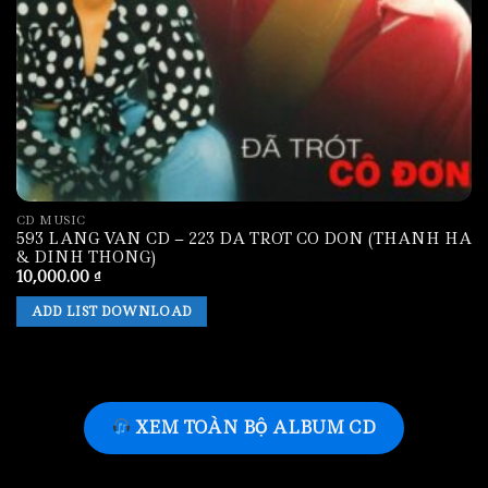
CD MUSIC
593 LANG VAN CD – 223 DA TROT CO DON (THANH HA
& DINH THONG)
10,000.00
₫
ADD LIST DOWNLOAD
XEM TOÀN BỘ ALBUM CD