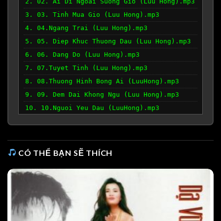
2. 02. Ai Di Ngoai Suong Gio (Luu Hong).mp3
3. 03. Tinh Mua Gio (Luu Hong).mp3
4. 04.Ngang Trai (Luu Hong).mp3
5. 05. Diep Khuc Thuong Dau (Luu Hong).mp3
6. 06. Dang Do (Luu Hong).mp3
7. 07.Tuyet Tinh (Luu Hong).mp3
8. 08.Thuong Hinh Bong Ai (LuuHong).mp3
9. 09. Dem Dai Khong Ngu (Luu Hong).mp3
10. 10.Nguoi Yeu Dau (LuuHong).mp3
11. 11. La rung ven song.mp3
12. 12. Do chieu.mp3
13. 13. Dem buon gac tro.mp3
CÓ THỂ BẠN SẼ THÍCH
14. 14. Thu sau.mp3