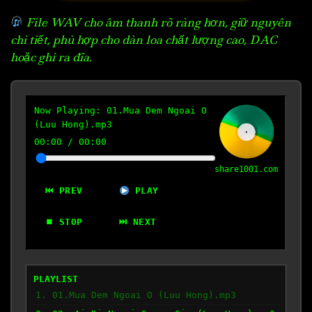
File WAV cho âm thanh rõ ràng hơn, giữ nguyên
chi tiết, phù hợp cho dàn loa chất lượng cao, DAC
hoặc ghi ra đĩa.
Now Playing:
01.Mua Dem Ngoai O
(Luu Hong).mp3
00:00
/
00:00
share1001.com
⏮ PREV
PLAY
⏹ STOP
⏭ NEXT
PLAYLIST
1. 01.Mua Dem Ngoai O (Luu Hong).mp3