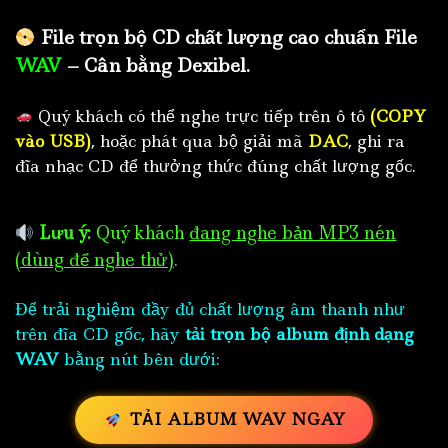
File trọn bộ CD chất lượng cao chuẩn File
WAV
– Cân bằng Dexibel.
Quý khách có thể nghe trực tiếp trên ô tô
(COPY
vào USB)
, hoặc phát qua bộ giải mã
DAC
, ghi ra
đĩa nhạc CD để thưởng thức đúng chất lượng gốc.
Lưu ý:
Quý khách
đang nghe bản MP3 nén
(dùng để nghe thử)
.
Để trải nghiệm đầy đủ chất lượng âm thanh như
trên đĩa CD gốc, hãy
tải trọn bộ album định dạng
WAV
bằng nút bên dưới:
TẢI ALBUM WAV NGAY