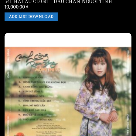
341. HAI AU CD 081 – DAU CHAN NGUOI TINH
10,000.00
₫
ADD LIST DOWNLOAD