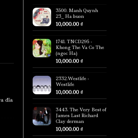
3500. Manh Quynh
23_ Ha buon
10,000.00
₫
1741. TNCD295 -
Khong The Va Co The
(ngoc Ha)
10,000.00
₫
2332.Westlife -
Westlife
10,000.00
₫
ra đĩa
3443. The Very Best of
James Last Richard
Clay derman
10,000.00
₫