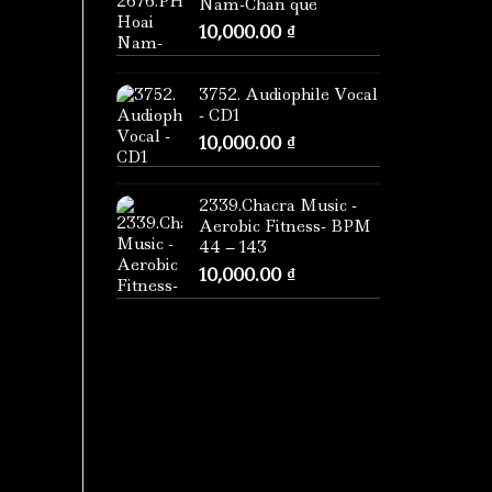
Nam-Chan que
10,000.00
₫
3752. Audiophile Vocal
- CD1
10,000.00
₫
2339.Chacra Music -
Aerobic Fitness- BPM
44 – 143
10,000.00
₫