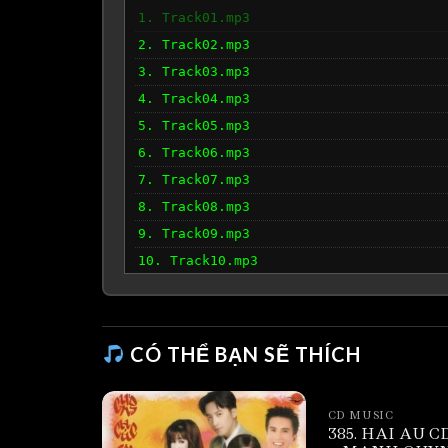
1. Track01.mp3
2. Track02.mp3
3. Track03.mp3
4. Track04.mp3
5. Track05.mp3
6. Track06.mp3
7. Track07.mp3
8. Track08.mp3
9. Track09.mp3
10. Track10.mp3
CÓ THỂ BẠN SẼ THÍCH
CD MUSIC
385. HAI AU CD