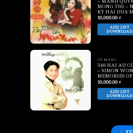
– MANH QUY
MONG THI – 
KY HAI DUA 
10,000.00
₫
ADD LIST
DOWNLOAD
CD MUSIC
348 HAI AU CD
– SIMON WON
MEMORIES OF
10,000.00
₫
ADD LIST
DOWNLOAD
XE