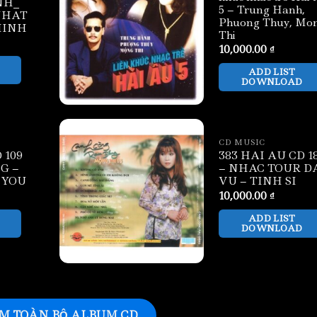
NH_
5 – Trung Hanh,
NHAT
Phuong Thuy, Mo
MINH
Thi
10,000.00
₫
ADD LIST
DOWNLOAD
CD MUSIC
 109
383 HAI AU CD 1
G –
– NHAC TOUR D
 YOU
VU – TINH SI
10,000.00
₫
ADD LIST
DOWNLOAD
M TOÀN BỘ ALBUM CD