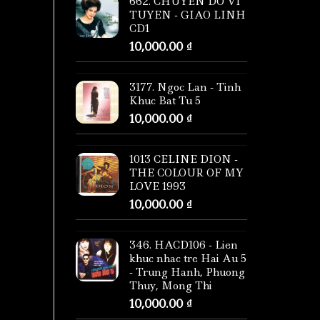
662. CHUYEN DO VI
TUYEN - GIAO LINH
CD1
10,000.00
₫
3177. Ngoc Lan - Tinh
Khuc Bat Tu 5
10,000.00
₫
1013 CELINE DION -
THE COLOUR OF MY
LOVE 1993
10,000.00
₫
346. HACD106 - Lien
khuc nhac tre Hai Au 5
- Trung Hanh, Phuong
Thuy, Mong Thi
10,000.00
₫