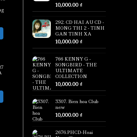
10,000.00
₫
ng
292. CD HAI AU CD -
MONG THI 2 - TINH
GAN TINH XA
10,000.00
₫
766 KENNY G -
SONGBIRD - THE
87
ULTIMATE
A
COLLECTION
10,000.00
₫
3307. Bien hoa Club
new
10,000.00
₫
2676.PHCD-Hoai