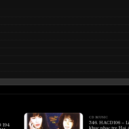
CD MUSIC
346. HACD106 – L
 194
khuc nhac tre Hai