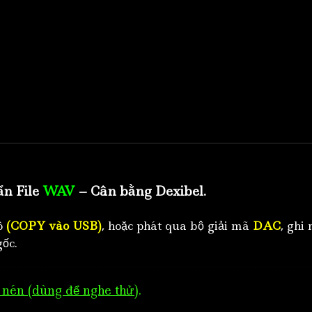
ẩn File
WAV
– Cân bằng Dexibel.
tô
(COPY vào USB)
, hoặc phát qua bộ giải mã
DAC
, ghi 
ốc.
nén (dùng để nghe thử)
.