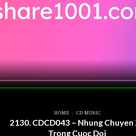
HOME
/
CD MUSIC
2130. CDCD043 – Nhung Chuyen
Trong Cuoc Doi