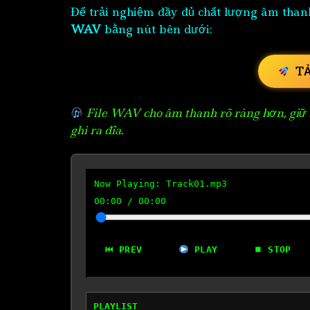
Để trải nghiệm đầy đủ chất lượng âm than
WAV
bằng nút bên dưới:
T
File WAV cho âm thanh rõ ràng hơn, giữ n
ghi ra đĩa.
Now Playing:
Track01.mp3
00:00
/
00:00
⏮ PREV
PLAY
⏹ STOP
PLAYLIST