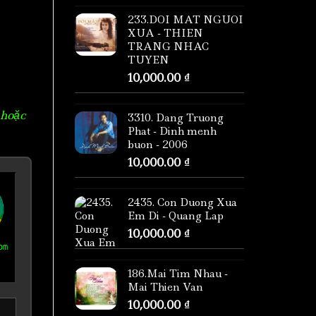
233.DOI MAT NGUOI
XUA - THIEN
TRANG NHAC
TUYEN
10,000.00
₫
 hoặc
3310. Dang Truong
Phat - Dinh menh
buon - 2006
10,000.00
₫
2435. Con Duong Xua
Em Di - Quang Lap
10,000.00
₫
om
186.Mai Tim Nhau -
Mai Thien Van
10,000.00
₫