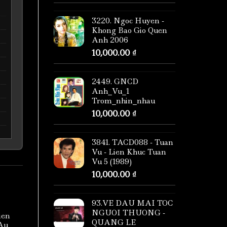
3220. Ngoc Huyen -
Khong Bao Gio Quen
Anh 2006
10,000.00
₫
2449. GNCD
Anh_Vu_1
Trom_nhin_nhau
10,000.00
₫
3841. TACD088 - Tuan
Vu - Lien Khuc Tuan
Vu 5 (1989)
10,000.00
₫
93.VE DAU MAI TOC
NGUOI THUONG -
ien
QUANG LE
 Au