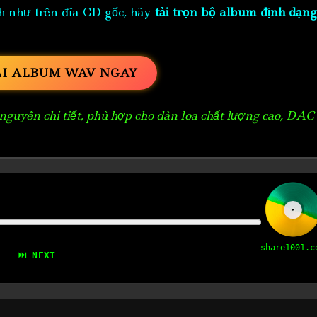
h như trên đĩa CD gốc, hãy
tải trọn bộ album định dạng
ẢI ALBUM WAV NGAY
guyên chi tiết, phù hợp cho dàn loa chất lượng cao, DAC
share1001.c
⏭ NEXT