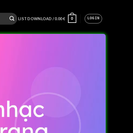
LOGIN
0
LIST DOWNLOAD /
0.00
€