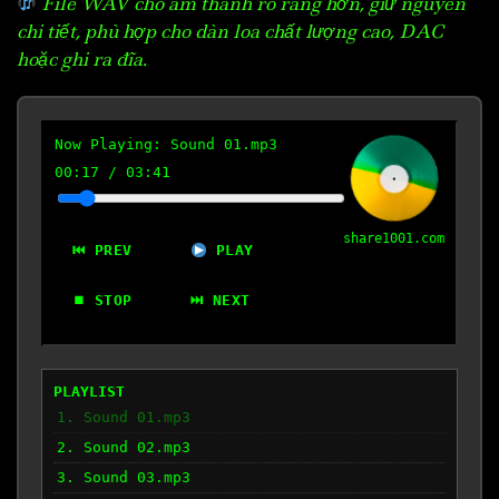
File WAV cho âm thanh rõ ràng hơn, giữ nguyên
chi tiết, phù hợp cho dàn loa chất lượng cao, DAC
hoặc ghi ra đĩa.
Now Playing:
Sound 01.mp3
00:18
/
03:41
share1001.com
⏮ PREV
PLAY
⏹ STOP
⏭ NEXT
PLAYLIST
1. Sound 01.mp3
2. Sound 02.mp3
3. Sound 03.mp3