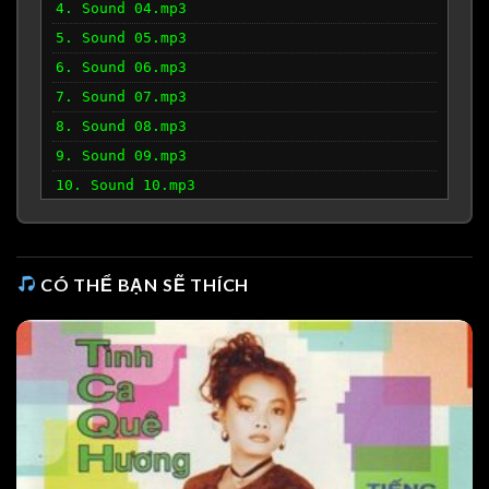
4. Sound 04.mp3
5. Sound 05.mp3
6. Sound 06.mp3
7. Sound 07.mp3
8. Sound 08.mp3
9. Sound 09.mp3
10. Sound 10.mp3
11. Sound 11.mp3
12. Sound 12.mp3
13. Sound 13.mp3
CÓ THỂ BẠN SẼ THÍCH
14. Sound 14.mp3
15. Sound 15.mp3