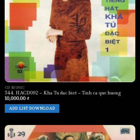
CD MUSIC
344. HACD092 – Kha Tu dac biet – Tinh ca que huong
10,000.00
₫
ADD LIST DOWNLOAD