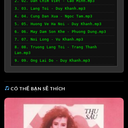
2. 02. Dan Chim Viet - Cao Minh.mp3
3. 03. Lang Toi - Duy Khanh.mp3
4. 04. Cung Dan Xua - Ngoc Tam.mp3
5. 05. Huong Ve Ha Noi - Duy Khanh.mp3
6. 06. May Dam Son Khe - Phuong Dung.mp3
7. 07. Noi Long - Vu Khanh.mp3
8. 08. Truong Lang Toi - Trang Thanh
Lan.mp3
9. 09. Ong Lai Do - Duy Khanh.mp3
10. 10. Em Di Chua Huong - Huong Lan.mp3
CÓ THỂ BẠN SẼ THÍCH