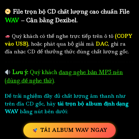
File trọn bộ CD chất lượng cao chuẩn File
WAV
– Cân bằng Dexibel.
Quý khách có thể nghe trực tiếp trên ô tô
(COPY
vào USB)
, hoặc phát qua bộ giải mã
DAC
, ghi ra
đĩa nhạc CD để thưởng thức đúng chất lượng gốc.
Lưu ý:
Quý khách
đang nghe bản MP3 nén
(dùng để nghe thử)
.
Để trải nghiệm đầy đủ chất lượng âm thanh như
trên đĩa CD gốc, hãy
tải trọn bộ album định dạng
WAV
bằng nút bên dưới:
TẢI ALBUM WAV NGAY