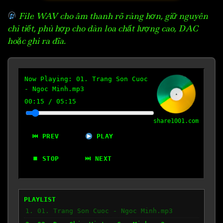
File WAV cho âm thanh rõ ràng hơn, giữ nguyên
chi tiết, phù hợp cho dàn loa chất lượng cao, DAC
hoặc ghi ra đĩa.
Now Playing:
01. Trang Son Cuoc
- Ngoc Minh.mp3
00:16
/
05:15
share1001.com
⏮ PREV
PLAY
⏹ STOP
⏭ NEXT
PLAYLIST
1. 01. Trang Son Cuoc - Ngoc Minh.mp3