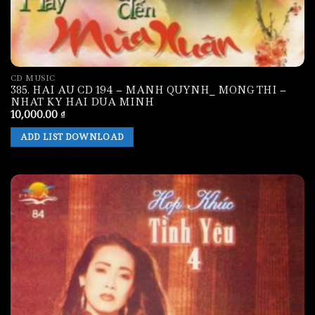
CD MUSIC
385. HAI AU CD 194 – MANH QUYNH_ MONG THI –
NHAT KY HAI DUA MINH
10,000.00
₫
ADD LIST DOWNLOAD