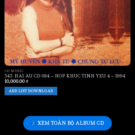
CD MUSIC
343. HAI AU CD 084 – HOP KHUC TINH YEU 4 – 1994
10,000.00
₫
ADD LIST DOWNLOAD
XEM TOÀN BỘ ALBUM CD