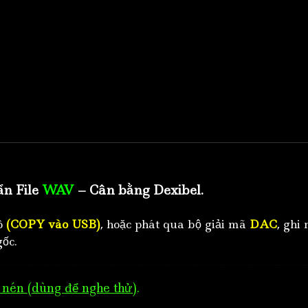
ẩn File
WAV
– Cân bằng Dexibel.
tô
(COPY vào USB)
, hoặc phát qua bộ giải mã
DAC
, ghi 
ốc.
nén (dùng để nghe thử)
.