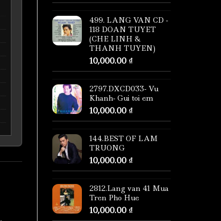
499. LANG VAN CD -
118 DOAN TUYET
(CHE LINH &
THANH TUYEN)
10,000.00
₫
2797.DXCD033- Vu
Khanh- Gui toi em
10,000.00
₫
144.BEST OF LAM
TRUONG
10,000.00
₫
2812.Lang van 41 Mua
Tren Pho Hue
10,000.00
₫