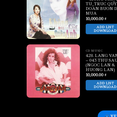
TU_TRUC QUY
DOAN BUON 
MUA
10,000.00
₫
ADD LIST
DOWNLOAD
CD MUSIC
428. LANG VA
– 043 THU SA
(NGOC LAN &
HUONG LAN)
10,000.00
₫
ADD LIST
DOWNLOAD
XE