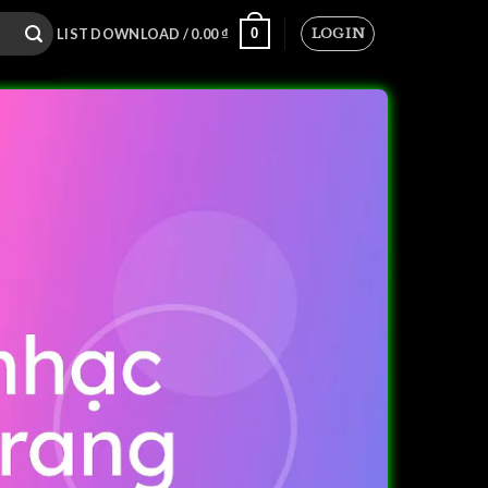
LOGIN
0
LIST DOWNLOAD /
0.00
₫