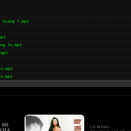
3
- Giang T.mp3
mp3
ang Tu.mp3
.mp3
Tu.mp3
Tu.mp3
 185
CD MUSIC
 KHA