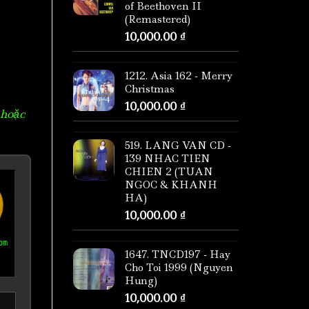
of Beethoven II
(Remastered)
10,000.00
₫
1212. Asia 162 - Merry
Christmas
10,000.00
₫
 hoặc
519. LANG VAN CD -
139 NHAC TIEN
CHIEN 2 (TUAN
NGOC & KHANH
HA)
10,000.00
₫
om
1647. TNCD197 - Hay
Cho Toi 1999 (Nguyen
Hung)
10,000.00
₫