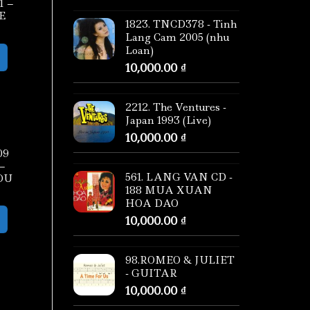
1 –
E
1823. TNCD378 - Tinh
Lang Cam 2005 (nhu
Loan)
10,000.00
₫
2212. The Ventures -
Japan 1993 (Live)
10,000.00
₫
09
–
561. LANG VAN CD -
OU
188 MUA XUAN
HOA DAO
10,000.00
₫
98.ROMEO & JULIET
- GUITAR
10,000.00
₫