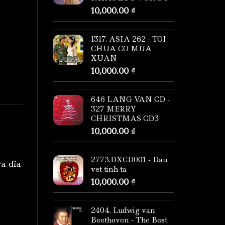
10,000.00
₫
1317. ASIA 262 - TOI
CHUA CO MUA
XUAN
10,000.00
₫
646 LANG VAN CD -
327 MERRY
CHRISTMAS CD3
10,000.00
₫
2773.DXCD001 - Dau
ra đĩa
vet tinh ta
10,000.00
₫
2404. Ludwig van
Beethoven - The Best