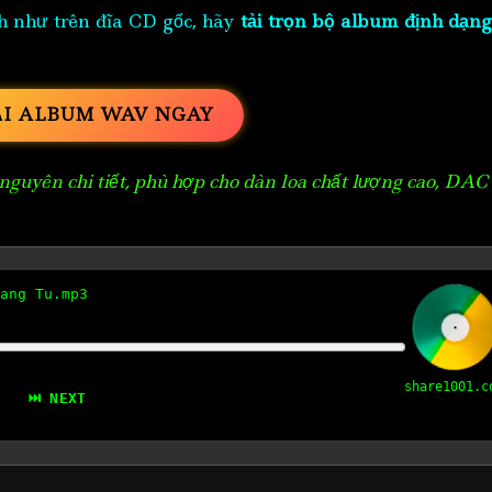
h như trên đĩa CD gốc, hãy
tải trọn bộ album định dạng
ẢI ALBUM WAV NGAY
guyên chi tiết, phù hợp cho dàn loa chất lượng cao, DAC
ang Tu.mp3
share1001.c
⏭ NEXT