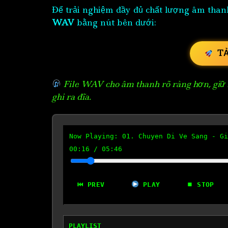
Để trải nghiệm đầy đủ chất lượng âm than
WAV
bằng nút bên dưới:
T
File WAV cho âm thanh rõ ràng hơn, giữ n
ghi ra đĩa.
Now Playing:
01. Chuyen Di Ve Sang - Gi
00:17
/
05:46
⏮ PREV
PLAY
⏹ STOP
PLAYLIST