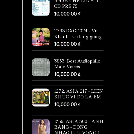
1043A CHE LINH 3 -
CD PRE 75
10,000.00
₫
2793.DXCD024 - Vu
Khanh - Co lang gieng
10,000.00
₫
3853. Best Audiophile
Male Voices
10,000.00
₫
1272. ASIA 217 - LIEN
KHUC VI DO LA EM
10,000.00
₫
1355. ASIA 300 - ANH
BANG - DONG
NHAC LUU VONG 1