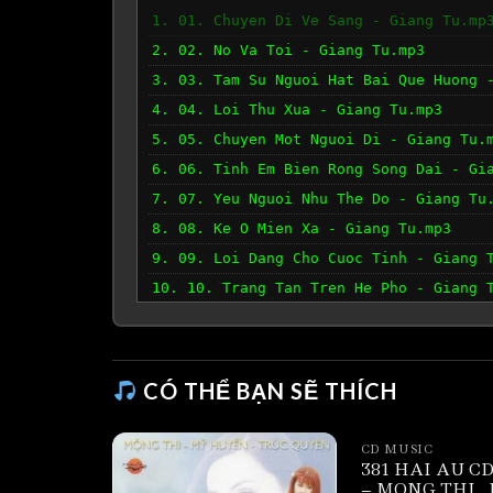
1. 01. Chuyen Di Ve Sang - Giang Tu.mp
2. 02. No Va Toi - Giang Tu.mp3
3. 03. Tam Su Nguoi Hat Bai Que Huong 
4. 04. Loi Thu Xua - Giang Tu.mp3
5. 05. Chuyen Mot Nguoi Di - Giang Tu.
6. 06. Tinh Em Bien Rong Song Dai - Gi
7. 07. Yeu Nguoi Nhu The Do - Giang Tu
8. 08. Ke O Mien Xa - Giang Tu.mp3
9. 09. Loi Dang Cho Cuoc Tinh - Giang 
10. 10. Trang Tan Tren He Pho - Giang 
CÓ THỂ BẠN SẼ THÍCH
CD MUSIC
381 HAI AU CD
– MONG THI_