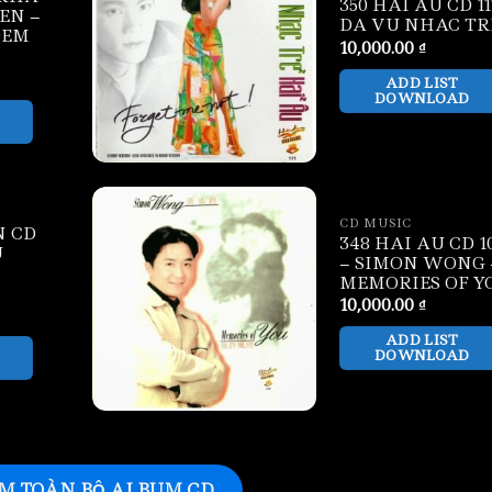
350 HAI AU CD 11
EN –
DA VU NHAC TR
DEM
10,000.00
₫
ADD LIST
DOWNLOAD
CD MUSIC
N CD
348 HAI AU CD 1
U
– SIMON WONG 
MEMORIES OF Y
10,000.00
₫
ADD LIST
DOWNLOAD
M TOÀN BỘ ALBUM CD