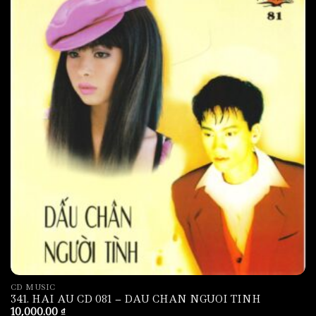
CD MUSIC
341. HAI AU CD 081 – DAU CHAN NGUOI TINH
10,000.00
₫