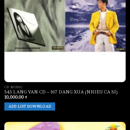
12. 101 Classics - CD2 - The Romantic Piano
[8].mp3
13. 101 Classics - CD2 - The Romantic Piano
[9].mp3
CD MUSIC
545 LANG VAN CD – 167 DANG XUA (NHIEU CA SI)
10,000.00
₫
ADD LIST DOWNLOAD