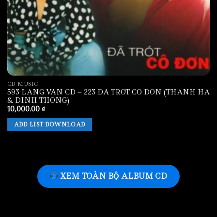
CD MUSIC
593 LANG VAN CD – 223 DA TROT CO DON (THANH HA
& DINH THONG)
10,000.00
₫
ADD LIST DOWNLOAD
XEM TOÀN BỘ ALBUM CD