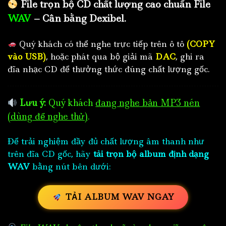
File trọn bộ CD chất lượng cao chuẩn File
WAV
– Cân bằng Dexibel.
Quý khách có thể nghe trực tiếp trên ô tô
(COPY
vào USB)
, hoặc phát qua bộ giải mã
DAC
, ghi ra
đĩa nhạc CD để thưởng thức đúng chất lượng gốc.
Lưu ý:
Quý khách
đang nghe bản MP3 nén
(dùng để nghe thử)
.
Để trải nghiệm đầy đủ chất lượng âm thanh như
trên đĩa CD gốc, hãy
tải trọn bộ album định dạng
WAV
bằng nút bên dưới:
TẢI ALBUM WAV NGAY