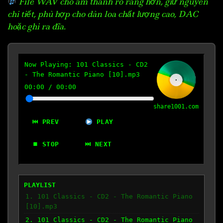
File WAV cho âm thanh rõ ràng hơn, giữ nguyên
chi tiết, phù hợp cho dàn loa chất lượng cao, DAC
hoặc ghi ra đĩa.
Now Playing:
101 Classics - CD2
- The Romantic Piano [10].mp3
00:00
/
00:00
share1001.com
⏮ PREV
PLAY
⏹ STOP
⏭ NEXT
PLAYLIST
1. 101 Classics - CD2 - The Romantic Piano
[10].mp3
2. 101 Classics - CD2 - The Romantic Piano