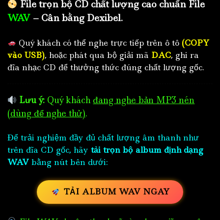
File trọn bộ CD chất lượng cao chuẩn File
WAV
– Cân bằng Dexibel.
Quý khách có thể nghe trực tiếp trên ô tô
(COPY
vào USB)
, hoặc phát qua bộ giải mã
DAC
, ghi ra
đĩa nhạc CD để thưởng thức đúng chất lượng gốc.
Lưu ý:
Quý khách
đang nghe bản MP3 nén
(dùng để nghe thử)
.
Để trải nghiệm đầy đủ chất lượng âm thanh như
trên đĩa CD gốc, hãy
tải trọn bộ album định dạng
WAV
bằng nút bên dưới:
TẢI ALBUM WAV NGAY