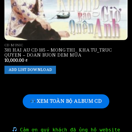
CD MUSIC
381 HAI AU CD 185 – MONG THI_ KHA TU_TRUC
QUYEN – DOAN BUON DEM MUA
10,000.00
₫
ADD LIST DOWNLOAD
XEM TOÀN BỘ ALBUM CD
Cảm ơn quý khách đã ủng hộ website