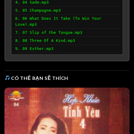
4. 04 Sade.mp3
5. 05 Champagne.mp3
6. 06 What Does It Take (To Win Your
Love).mp3
7. 07 Slip of the Tongue.mp3
8. 08 Three Of A Kind.mp3
9. 09 Esther.mp3
10. 10 You Make Me Believe.mp3
CÓ THỂ BẠN SẼ THÍCH