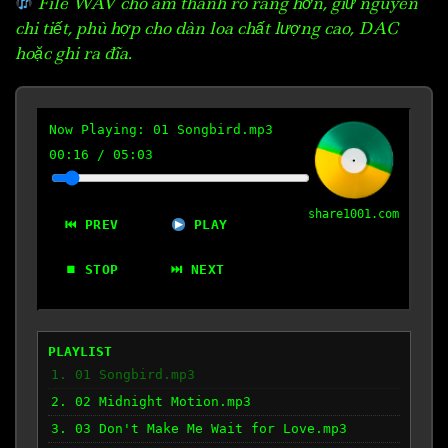
File WAV cho âm thanh rõ ràng hơn, giữ nguyên
chi tiết, phù hợp cho dàn loa chất lượng cao, DAC
hoặc ghi ra đĩa.
Now Playing:
01 Songbird.mp3
00:17
/
05:03
share1001.com
⏮ PREV
PLAY
⏹ STOP
⏭ NEXT
PLAYLIST
1. 01 Songbird.mp3
2. 02 Midnight Motion.mp3
3. 03 Don't Make Me Wait for Love.mp3