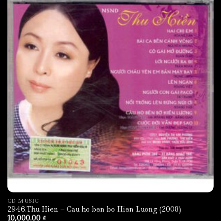
CD MUSIC
2946.Thu Hien – Cau ho ben bo Hien Luong (2008)
10,000.00
₫