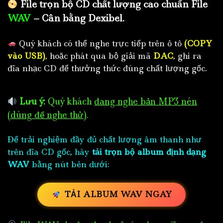
File trọn bộ CD chất lượng cao chuẩn File
WAV
– Cân bằng Dexibel.
Quý khách có thể nghe trực tiếp trên ô tô
(COPY
vào USB)
, hoặc phát qua bộ giải mã
DAC
, ghi ra
đĩa nhạc CD để thưởng thức đúng chất lượng gốc.
Lưu ý:
Quý khách
đang nghe bản MP3 nén
(dùng để nghe thử)
.
Để trải nghiệm đầy đủ chất lượng âm thanh như
trên đĩa CD gốc, hãy
tải trọn bộ album định dạng
WAV
bằng nút bên dưới:
TẢI ALBUM WAV NGAY