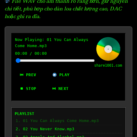
File WAV cho âm thanh rõ ràng hơn, giữ nguyên
chi tiết, phù hợp cho dàn loa chất lượng cao, DAC
hoặc ghi ra đĩa.
Now Playing:
01 You Can Always
Come Home.mp3
00:00
/
00:00
share1001.com
⏮ PREV
PLAY
⏹ STOP
⏭ NEXT
PLAYLIST
1. 01 You Can Always Come Home.mp3
2. 02 You Never Know.mp3