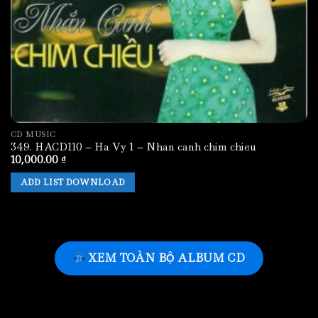
CD MUSIC
349. HACD110 – Ha Vy 1 – Nhan canh chim chieu
10,000.00
₫
ADD LIST DOWNLOAD
XEM TOÀN BỘ ALBUM CD