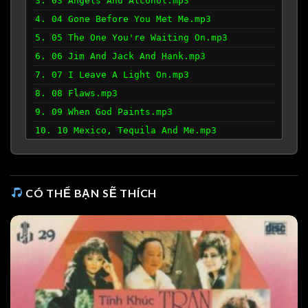
3. 03 Angels And Alcohol.mp3
4. 04 Gone Before You Met Me.mp3
5. 05 The One You're Waiting On.mp3
6. 06 Jim And Jack And Hank.mp3
7. 07 I Leave A Light On.mp3
8. 08 Flaws.mp3
9. 09 When God Paints.mp3
10. 10 Mexico, Tequila And Me.mp3
CÓ THỂ BẠN SẼ THÍCH