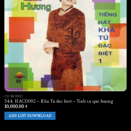
CD MUSIC
344. HACD092 – Kha Tu dac biet – Tinh ca que huong
10,000.00
₫
ADD LIST DOWNLOAD