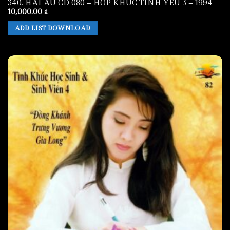
340. HAI AU CD 080 – HOP KHUC TINH YEU 3 – 1994
10,000.00
₫
ADD LIST DOWNLOAD