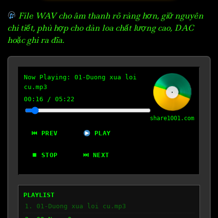
File WAV cho âm thanh rõ ràng hơn, giữ nguyên
chi tiết, phù hợp cho dàn loa chất lượng cao, DAC
hoặc ghi ra đĩa.
Now Playing:
01-Duong xua loi
cu.mp3
00:17
/
05:22
share1001.com
⏮ PREV
PLAY
⏹ STOP
⏭ NEXT
PLAYLIST
1. 01-Duong xua loi cu.mp3