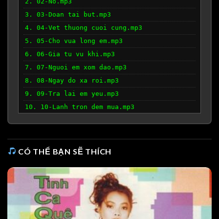
2. 02-No.mp3
3. 03-Doan tai but.mp3
4. 04-Vet thuong cuoi cung.mp3
5. 05-Cho vua long em.mp3
6. 06-Gia tu vu khi.mp3
7. 07-Nguoi em xom dao.mp3
8. 08-Ngay do xa roi.mp3
9. 09-Tra lai em yeu.mp3
10. 10-Lanh tron dem mua.mp3
CÓ THỂ BẠN SẼ THÍCH