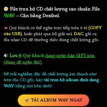
File trọn bộ CD chất lượng cao chuẩn File
WAV
– Cân bằng Dexibel.
Quý khách có thể nghe trực tiếp trên ô tô
(COPY
vào USB)
, hoặc phát qua bộ giải mã
DAC
, ghi ra
đĩa nhạc CD để thưởng thức đúng chất lượng gốc.
Lưu ý:
Quý khách
đang nghe bản MP3 nén
(dùng để nghe thử)
.
Để trải nghiệm đầy đủ chất lượng âm thanh như
trên đĩa CD gốc, hãy
tải trọn bộ album định dạng
WAV
bằng nút bên dưới:
TẢI ALBUM WAV NGAY