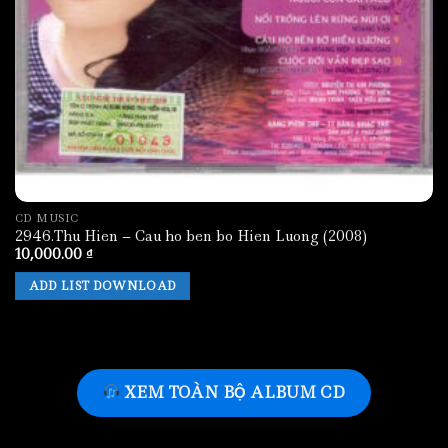
CD MUSIC
2946.Thu Hien – Cau ho ben bo Hien Luong (2008)
10,000.00
₫
ADD LIST DOWNLOAD
XEM TOÀN BỘ ALBUM CD