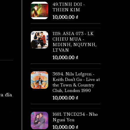
49.TINH DOI -
THIEN KIM
10,000.00
₫
1119. ASIA 073 - LK
CHIEU MUA -
MDINH, NQUYNH,
LTVAN
10,000.00
₫
3694. Nils Lofgren -
Keith Don't Go - Live at
the Town & Country
Club, London 1990
ra đĩa
10,000.00
₫
1681. TNCD234 - Nho
Nguoi Yeu
10,000.00
₫