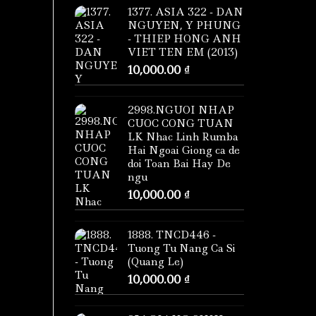
1377. ASIA 322 - DAN
NGUYEN, Y PHUNG
- THIEP HONG ANH
VIET TEN EM (2013)
10,000.00
₫
2998.NGUOI NHAP
CUOC CONG TUAN
LK Nhac Linh Rumba
Hai Ngoai Giong ca de
doi Toan Bai Hay De
ngu
10,000.00
₫
1888. TNCD446 -
Tuong Tu Nang Ca Si
(Quang Le)
10,000.00
₫