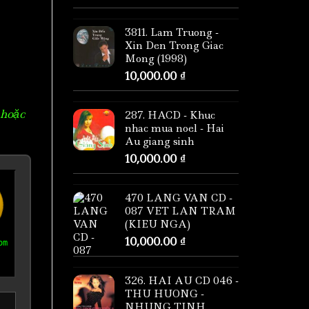
3811. Lam Truong -
Xin Den Trong Giac
Mong (1998)
10,000.00
₫
 hoặc
287. HACD - Khuc
nhac mua noel - Hai
Au giang sinh
10,000.00
₫
470 LANG VAN CD -
087 VET LAN TRAM
(KIEU NGA)
10,000.00
₫
om
326. HAI AU CD 046 -
THU HUONG -
NHUNG TINH