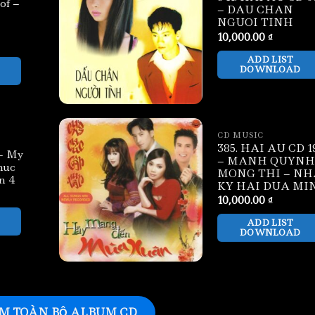
of –
– DAU CHAN
NGUOI TINH
10,000.00
₫
ADD LIST
DOWNLOAD
CD MUSIC
385. HAI AU CD 1
– My
– MANH QUYNH
huc
MONG THI – NH
en 4
KY HAI DUA MI
10,000.00
₫
ADD LIST
DOWNLOAD
M TOÀN BỘ ALBUM CD