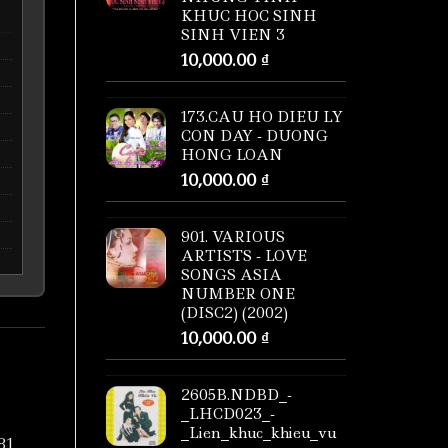
KHUC HOC SINH
SINH VIEN 3
10,000.00
₫
173.CAU HO DIEU LY
CON DAY - DUONG
HONG LOAN
10,000.00
₫
901. VARIOUS
ARTISTS - LOVE
SONGS ASIA
NUMBER ONE
(DISC2) (2002)
10,000.00
₫
2605B.NDBD_-
_LHCD023_-
_Lien_khuc_khieu_vu
81