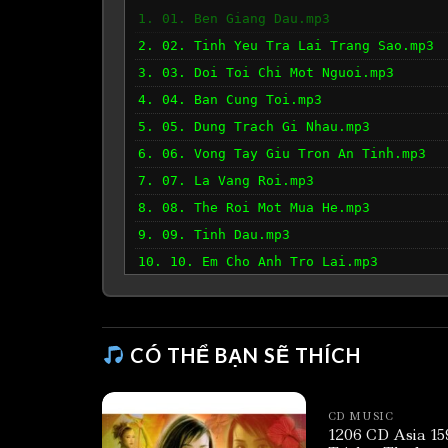
1. 01. Ben Giang Dau.mp3
2. 02. Tinh Yeu Tra Lai Trang Sao.mp3
3. 03. Doi Toi Chi Mot Nguoi.mp3
4. 04. Ban Cung Toi.mp3
5. 05. Dung Trach Gi Nhau.mp3
6. 06. Vong Tay Giu Tron An Tinh.mp3
7. 07. La Vang Roi.mp3
8. 08. The Roi Mot Mua He.mp3
9. 09. Tinh Dau.mp3
10. 10. Em Cho Anh Tro Lai.mp3
11. 11. Tinh Khuc Thu Nhat.mp3
12. 12. Neu Anh Ve Ben Em.mp3
CÓ THỂ BẠN SẼ THÍCH
CD MUSIC
1206 CD Asia 15