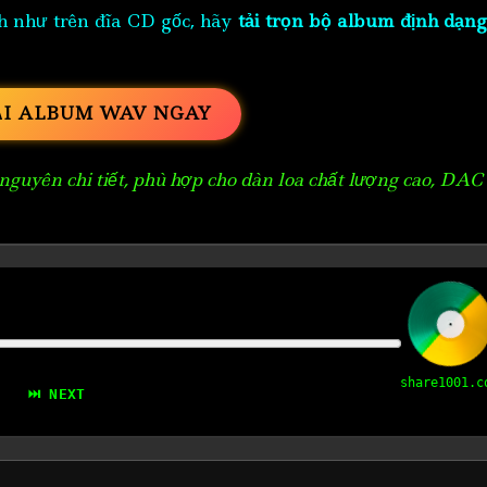
h như trên đĩa CD gốc, hãy
tải trọn bộ album định dạng
ẢI ALBUM WAV NGAY
guyên chi tiết, phù hợp cho dàn loa chất lượng cao, DAC
share1001.c
⏭ NEXT