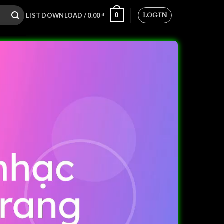
LOGIN
0
LIST DOWNLOAD /
0.00
₫