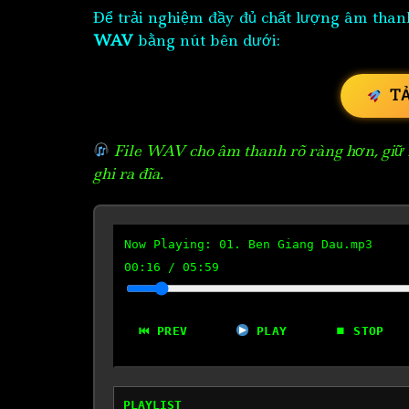
Để trải nghiệm đầy đủ chất lượng âm than
WAV
bằng nút bên dưới:
T
File WAV cho âm thanh rõ ràng hơn, giữ n
ghi ra đĩa.
Now Playing:
01. Ben Giang Dau.mp3
00:17
/
05:59
⏮ PREV
PLAY
⏹ STOP
PLAYLIST