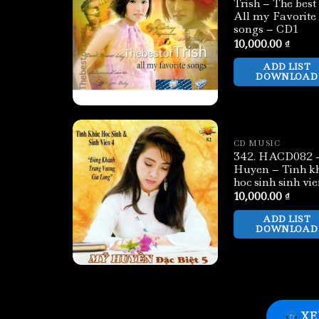
Trish – The best 
All my Favorite
songs – CD1
10,000.00
₫
ADD LIST
DOWNLOAD
CD MUSIC
342. HACD082 
Huyen – Tinh k
hoc sinh sinh vi
10,000.00
₫
ADD LIST
DOWNLOAD
XE