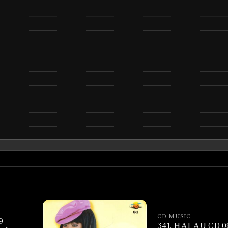
CD MUSIC
9 –
341. HAI AU CD 0