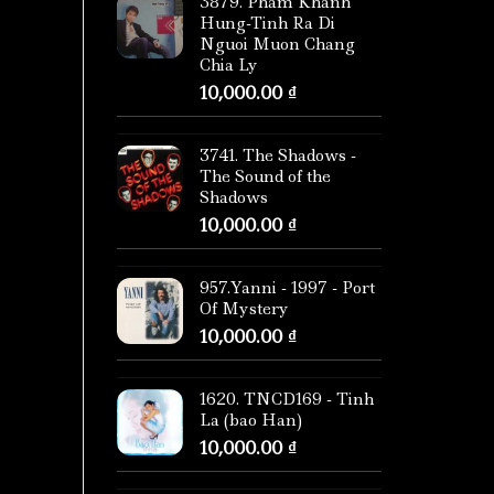
3879. Pham Khanh
Hung-Tinh Ra Di
Nguoi Muon Chang
Chia Ly
10,000.00
₫
3741. The Shadows -
The Sound of the
Shadows
10,000.00
₫
957.Yanni - 1997 - Port
Of Mystery
10,000.00
₫
1620. TNCD169 - Tinh
La (bao Han)
10,000.00
₫