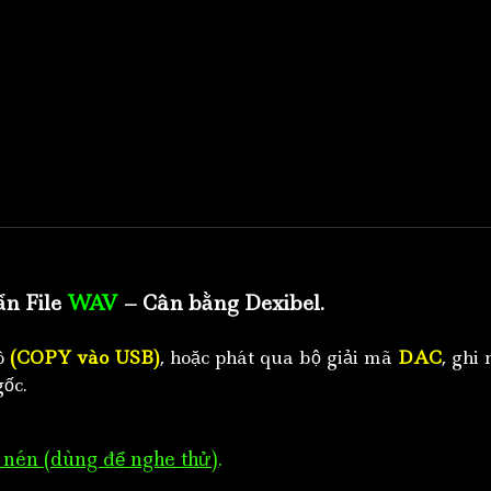
ẩn File
WAV
– Cân bằng Dexibel.
tô
(COPY vào USB)
, hoặc phát qua bộ giải mã
DAC
, ghi 
ốc.
nén (dùng để nghe thử)
.