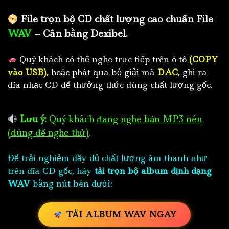
File trọn bộ CD chất lượng cao chuẩn File
WAV
– Cân bằng Dexibel.
Quý khách có thể nghe trực tiếp trên ô tô
(COPY
vào USB)
, hoặc phát qua bộ giải mã
DAC
, ghi ra
đĩa nhạc CD để thưởng thức đúng chất lượng gốc.
Lưu ý:
Quý khách
đang nghe bản MP3 nén
(dùng để nghe thử)
.
Để trải nghiệm đầy đủ chất lượng âm thanh như
trên đĩa CD gốc, hãy
tải trọn bộ album định dạng
WAV
bằng nút bên dưới:
TẢI ALBUM WAV NGAY