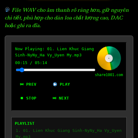
File WAV cho âm thanh rõ ràng hơn, giữ nguyên
chi tiết, phù hợp cho dàn loa chất lượng cao, DAC
hoặc ghi ra đĩa.
Now Playing:
01. Lien Khuc Giang
Sinh-NyNy_Ha Vy_Uyen My.mp3
00:16
/
05:14
share1001.com
⏮ PREV
PLAY
⏹ STOP
⏭ NEXT
PLAYLIST
1. 01. Lien Khuc Giang Sinh-NyNy_Ha Vy_Uyen
My.mp3