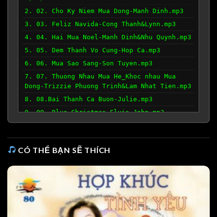
2. 02. Cho Ky Niem Mua Dong-Manh Dinh.mp3
3. 03. Feliz Navida-Cong Thanh&Lynn.mp3
4. 04. Hai Mua Noel-Manh Dinh&Nhu Quynh.mp3
5. 05. Dem Thanh Vo Cung-Hop Ca.mp3
6. 06. Mua Sao Sang-Son Tuyen.mp3
7. 07. Thuong Nhau Mua He_Khoc nhau Mua
Dong-Trizzie Phuong Trinh&Lam Nhat Tien.mp3
8. 08.Bai Thanh Ca Buon-Julie.mp3
9. 09. Blue Christmas-Elvis John.mp3
10. 10. Lien Khuc Anh Sao Nua Dem-NyNy_Ha
Vy_Uyen My-.mp3
CÓ THỂ BẠN SẼ THÍCH