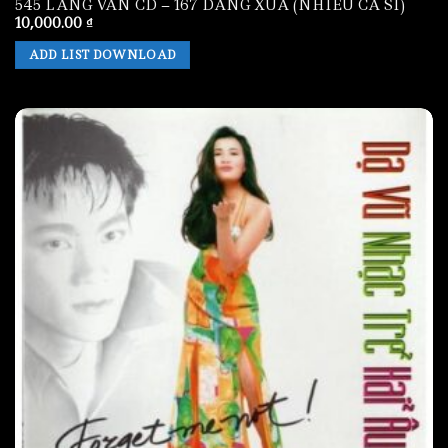
545 LANG VAN CD – 167 DANG XUA (NHIEU CA SI)
10,000.00
₫
ADD LIST DOWNLOAD