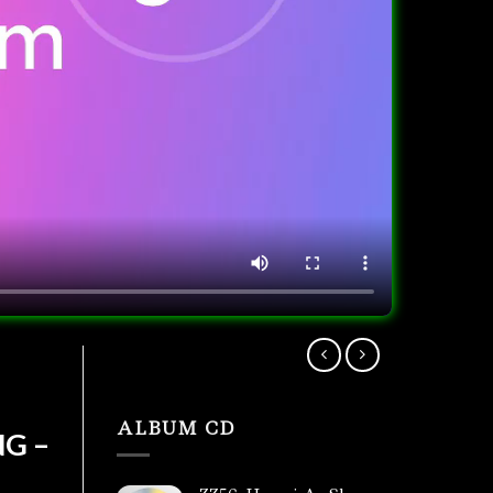
ALBUM CD
G –