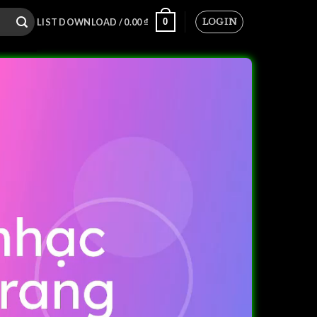
LOGIN
0
LIST DOWNLOAD /
0.00
₫