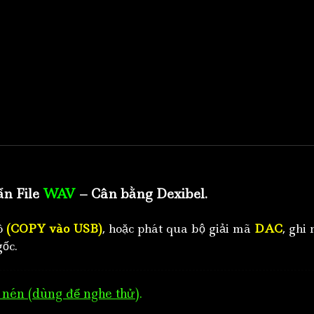
ẩn File
WAV
– Cân bằng Dexibel.
tô
(COPY vào USB)
, hoặc phát qua bộ giải mã
DAC
, ghi 
ốc.
nén (dùng để nghe thử)
.