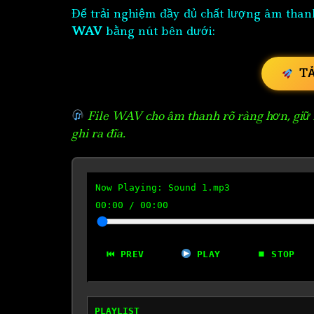
Để trải nghiệm đầy đủ chất lượng âm than
WAV
bằng nút bên dưới:
T
File WAV cho âm thanh rõ ràng hơn, giữ n
ghi ra đĩa.
Now Playing:
Sound 1.mp3
00:00
/
00:00
⏮ PREV
PLAY
⏹ STOP
PLAYLIST