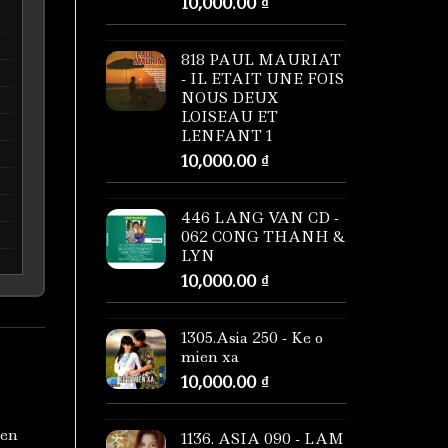
10,000.00
₫
818 PAUL MAURIAT
- IL ETAIT UNE FOIS
NOUS DEUX
LOISEAU ET
LENFANT 1
10,000.00
₫
446 LANG VAN CD -
062 CONG THANH &
LYN
10,000.00
₫
1305.Asia 250 - Ke o
mien xa
10,000.00
₫
ien
1136. ASIA 090 - LAM