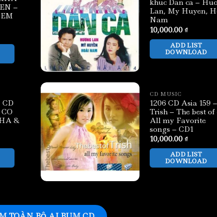
khuc Dan ca – Hu
EN –
Lan, My Huyen, H
DEM
Nam
10,000.00
₫
ADD LIST
DOWNLOAD
CD MUSIC
 CD
1206 CD Asia 159 
 CO
Trish – The best of
HA &
All my Favorite
songs – CD1
10,000.00
₫
ADD LIST
DOWNLOAD
M TOÀN BỘ ALBUM CD