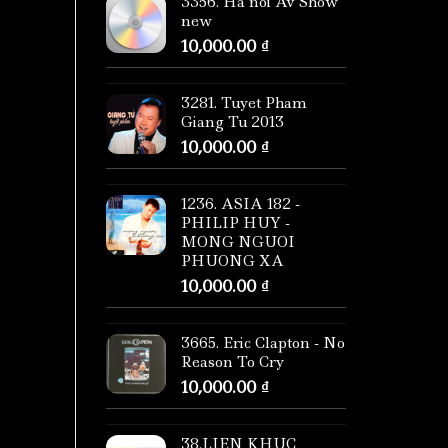
3356. Ha noi Av Show
new
10,000.00
₫
3281. Tuyet Pham
Giang Tu 2013
10,000.00
₫
1236. ASIA 182 -
PHILIP HUY -
MONG NGUOI
PHUONG XA
10,000.00
₫
3665. Eric Clapton - No
Reason To Cry
10,000.00
₫
38.LIEN KHUC