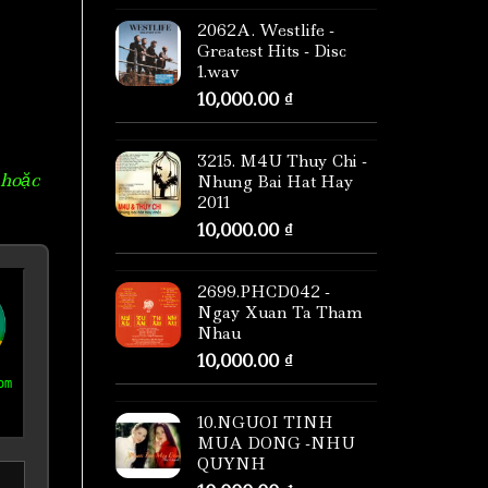
2062A. Westlife -
Greatest Hits - Disc
1.wav
10,000.00
₫
3215. M4U Thuy Chi -
 hoặc
Nhung Bai Hat Hay
2011
10,000.00
₫
2699.PHCD042 -
Ngay Xuan Ta Tham
Nhau
10,000.00
₫
om
10.NGUOI TINH
MUA DONG -NHU
QUYNH