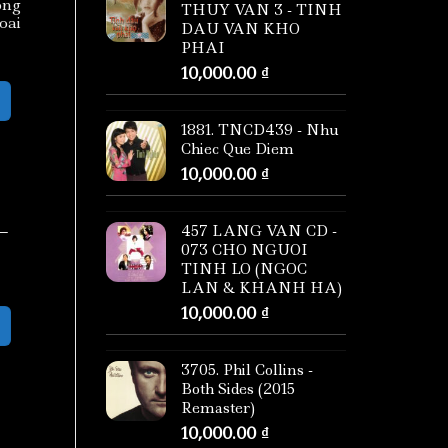
ong
THUY VAN 3 - TINH
oai
DAU VAN KHO
PHAI
10,000.00
₫
1881. TNCD439 - Nhu
Chiec Que Diem
10,000.00
₫
–
 –
457 LANG VAN CD -
073 CHO NGUOI
TINH LO (NGOC
LAN & KHANH HA)
10,000.00
₫
3705. Phil Collins -
Both Sides (2015
Remaster)
10,000.00
₫