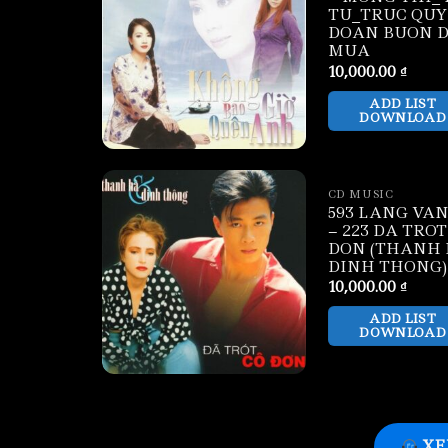
TU_TRUC QUY
DOAN BUON 
MUA
10,000.00
₫
ADD LIST
DOWNLOAD
CD MUSIC
593 LANG VAN
– 223 DA TROT
DON (THANH 
DINH THONG)
10,000.00
₫
ADD LIST
DOWNLOAD
XE