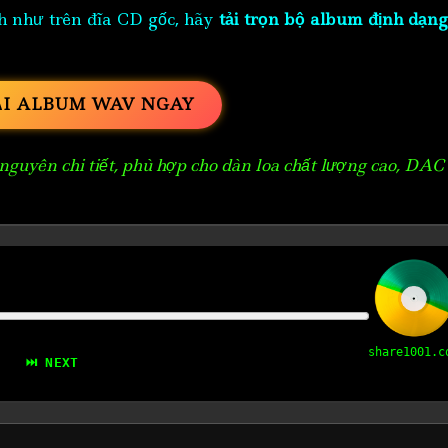
h như trên đĩa CD gốc, hãy
tải trọn bộ album định dạng
ẢI ALBUM WAV NGAY
guyên chi tiết, phù hợp cho dàn loa chất lượng cao, DAC
share1001.c
⏭ NEXT