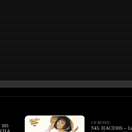
CD MUSIC
 185
345. HACD105 – L
 KHA