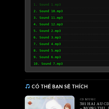
1. Sound 1.mp3
2. Sound 10.mp3
3. Sound 11.mp3
4. Sound 12.mp3
5. Sound 2.mp3
6. Sound 3.mp3
7. Sound 4.mp3
8. Sound 5.mp3
9. Sound 6.mp3
10. Sound 7.mp3
11. Sound 8.mp3
12. Sound 9.mp3
CÓ THỂ BẠN SẼ THÍCH
CD MUSIC
381 HAI AU CD
– MONG THI_