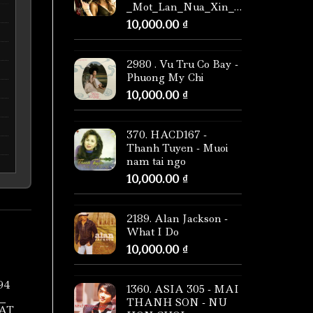
_Mot_Lan_Nua_Xin_Co_Nhau_(2010)
10,000.00
₫
2980 . Vu Tru Co Bay -
Phuong My Chi
10,000.00
₫
370. HACD167 -
Thanh Tuyen - Muoi
nam tai ngo
10,000.00
₫
2189. Alan Jackson -
What I Do
10,000.00
₫
94
1360. ASIA 305 - MAI
_
THANH SON - NU
AT