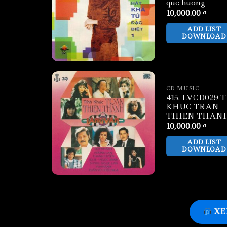
que huong
10,000.00
₫
ADD LIST
DOWNLOAD
CD MUSIC
415. LVCD029 
KHUC TRAN
THIEN THAN
10,000.00
₫
ADD LIST
DOWNLOAD
XE