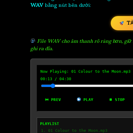
WAV
bằng nút bên dưới:
T
File WAV cho âm thanh rõ ràng hơn, giữ n
ghi ra đĩa.
Now Playing:
01 Colour to the Moon.mp3
00:14
/
04:30
⏮ PREV
PLAY
⏹ STOP
PLAYLIST
1. 01 Colour to the Moon.mp3