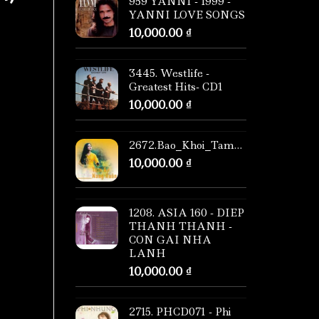
959 YANNI - 1999 -
YANNI LOVE SONGS
10,000.00
₫
3445. Westlife -
Greatest Hits- CD1
10,000.00
₫
2672.Bao_Khoi_Tam_su_nang_xuan
10,000.00
₫
1208. ASIA 160 - DIEP
THANH THANH -
CON GAI NHA
LANH
10,000.00
₫
2715. PHCD071 - Phi