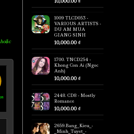
10,000.00
₫
1009 TLCD053 -
VARIOUS ARTISTS -
DU AM MUA
GIANG SINH
 hoặc
10,000.00
₫
1700. TNCD254 -
Khong Con Ai (Ngoc
Anh)
10,000.00
₫
2448. CD8 - Mostly
om
Romance
10,000.00
₫
2659.Bang_Kieu_-
_Minh_Tuyet_-