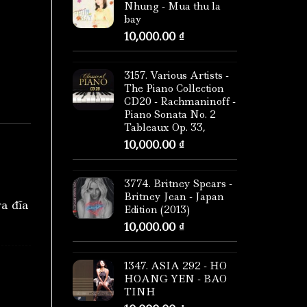
Nhung - Mua thu la
bay
10,000.00
₫
3157. Various Artists -
The Piano Collection
CD20 - Rachmaninoff -
Piano Sonata No. 2
Tableaux Op. 33,
10,000.00
₫
3774. Britney Spears -
Britney Jean - Japan
ra đĩa
Edition (2013)
10,000.00
₫
1347. ASIA 292 - HO
HOANG YEN - BAO
TINH