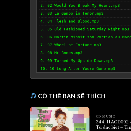
2. 02 Would You Break My Heart.mp3
3. 03 La Gambo in Tenor.mp3
4. 04 Flesh and Blood.mp3
5. 05 Old Fashioned Saturday Night.mp3
6. 06 Martin Minoit son Portian au Mar
7. 07 Wheel of Fortune.mp3
8. 08 Mr Bones.mp3
9. 09 Turned My Upside Down.mp3
10. 10 Long After Youre Gone.mp3
11. 11 If You Want My Love.mp3
12. 12 The Puppet Opera.mp3
CÓ THỂ BẠN SẼ THÍCH
CD MUSIC
344. HACD092 
Tu dac biet – Ti