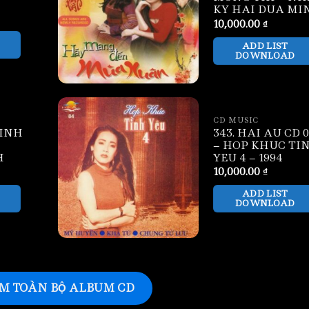
KY HAI DUA MI
10,000.00
₫
ADD LIST
DOWNLOAD
CD MUSIC
TINH
343. HAI AU CD 
– HOP KHUC TI
H
YEU 4 – 1994
10,000.00
₫
ADD LIST
DOWNLOAD
M TOÀN BỘ ALBUM CD