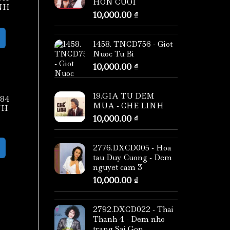
HON CUOI
NH
10,000.00
₫
1458. TNCD756 - Giot
Nuoc Tu Bi
10,000.00
₫
19.GIA TU DEM
084
MUA - CHE LINH
NH
10,000.00
₫
2776.DXCD005 - Hoa
tau Duy Cuong - Dem
nguyet cam 3
10,000.00
₫
2792.DXCD022 - Thai
Thanh 4 - Dem nho
trang Sai Gon