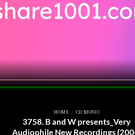
HOME
/
CD MUSIC
3758. B and W presents_Very
Audiophile New Recordings (200