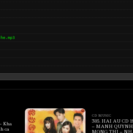
che.mp3
CD MUSIC
385. HAI AU CD 1
– Kha
– MANH QUYNH
nh ca
MONG THI – NH