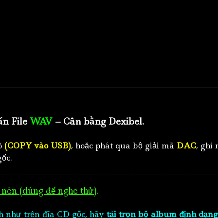
ẩn File
WAV
– Cân bằng Dexibel.
tô
(COPY vào USB)
, hoặc phát qua bộ giải mã
DAC
, ghi 
ốc.
nén (dùng để nghe thử)
.
h như trên đĩa CD gốc, hãy
tải trọn bộ album định dạng