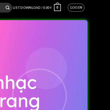
LOGIN
0
LIST DOWNLOAD /
0.00
₫