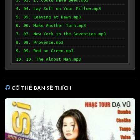
3. 03. It Could Have Been.mp3
4. 04. Lay Soft on Your Pillow.mp3
5. 05. Leaving at Dawn.mp3
6. 06. Make Another Turn.mp3
7. 07. New York in the Seventies.mp3
8. 08. Provence.mp3
9. 09. Red on Green.mp3
10. 10. The Almost Man.mp3
11. 11. The Last of the Privateers.mp3
12. 12. Winter.mp3
CÓ THỂ BẠN SẼ THÍCH