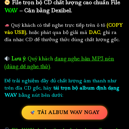
File trọn bộ CD chất lượng cao chuẩn File
WAV
– Cân bằng Dexibel.
Quý khách có thể nghe trực tiếp trên ô tô
(COPY
vào USB)
, hoặc phát qua bộ giải mã
DAC
, ghi ra
đĩa nhạc CD để thưởng thức đúng chất lượng gốc.
Lưu ý:
Quý khách
đang nghe bản MP3 nén
(dùng để nghe thử)
.
Để trải nghiệm đầy đủ chất lượng âm thanh như
trên đĩa CD gốc, hãy
tải trọn bộ album định dạng
WAV
bằng nút bên dưới:
TẢI ALBUM WAV NGAY