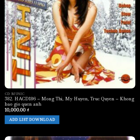
CD MUSIC
382. HACD186 – Mong Thi, My Huyen, Truc Quyen – Khong
bao gio quen anh
10,000.00
₫
ADD LIST DOWNLOAD