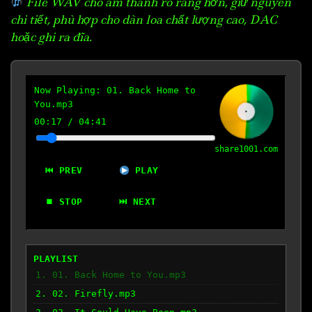
File WAV cho âm thanh rõ ràng hơn, giữ nguyên
chi tiết, phù hợp cho dàn loa chất lượng cao, DAC
hoặc ghi ra đĩa.
Now Playing:
01. Back Home to
You.mp3
00:18
/
04:41
share1001.com
⏮ PREV
PLAY
⏹ STOP
⏭ NEXT
PLAYLIST
1. 01. Back Home to You.mp3
2. 02. Firefly.mp3