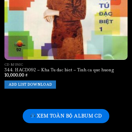
CD MUSIC
344. HACD092 – Kha Tu dac biet – Tinh ca que huong
10,000.00
₫
ADD LIST DOWNLOAD
XEM TOÀN BỘ ALBUM CD