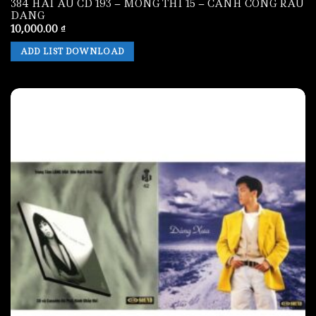
384 HAI AU CD 193 – MONG THI 15 – CANH CONG RAU
DANG
10,000.00
₫
ADD LIST DOWNLOAD