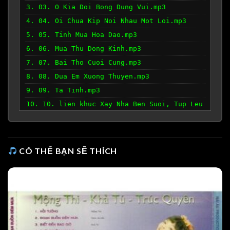
3. 03. O Kia Doi Bong Dung Vui.mp3
4. 04. Oi Chua Kip Noi Nhau Mot Loi.mp3
5. 05. Tinh Mua Hoa Dao.mp3
6. 06. Mua Thu Dong Kinh.mp3
7. 07. Bai Tho Cuoi Cung.mp3
8. 08. Dua Em Xuong Thuyen.mp3
9. 09. Ta Tinh.mp3
10. 10. lien khuc Xay Nha Ben Suoi, Tup Leu
Ly Tuong.mp3
CÓ THỂ BẠN SẼ THÍCH