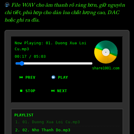
File WAV cho âm thanh rõ ràng hơn, giữ nguyên
chi tiết, phù hợp cho dàn loa chất lượng cao, DAC
hoặc ghi ra đĩa.
Now Playing:
01. Duong Xua Loi
Cu.mp3
00:17
/
05:03
share1001.com
⏮ PREV
PLAY
⏹ STOP
⏭ NEXT
PLAYLIST
1. 01. Duong Xua Loi Cu.mp3
2. 02. Nho Thanh Do.mp3