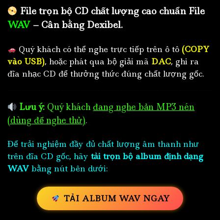
File trọn bộ CD chất lượng cao chuẩn File
WAV
– Cân bằng Dexibel.
Quý khách có thể nghe trực tiếp trên ô tô
(COPY
vào USB)
, hoặc phát qua bộ giải mã
DAC
, ghi ra
đĩa nhạc CD để thưởng thức đúng chất lượng gốc.
Lưu ý:
Quý khách
đang nghe bản MP3 nén
(dùng để nghe thử)
.
Để trải nghiệm đầy đủ chất lượng âm thanh như
trên đĩa CD gốc, hãy
tải trọn bộ album định dạng
WAV
bằng nút bên dưới:
TẢI ALBUM WAV NGAY