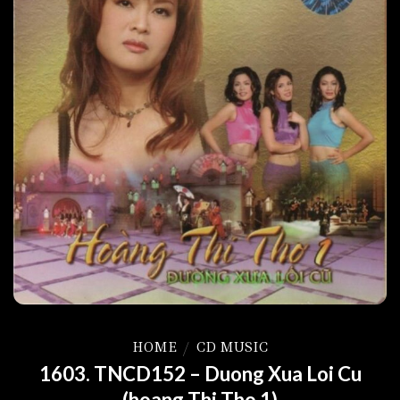
HOME
/
CD MUSIC
1603. TNCD152 – Duong Xua Loi Cu
(hoang Thi Tho 1)