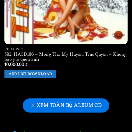
CD MUSIC
382. HACD186 – Mong Thi, My Huyen, Truc Quyen – Khong
bao gio quen anh
10,000.00
₫
ADD LIST DOWNLOAD
XEM TOÀN BỘ ALBUM CD