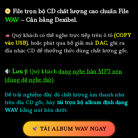
File trọn bộ CD chất lượng cao chuẩn File
WAV
– Cân bằng Dexibel.
Quý khách có thể nghe trực tiếp trên ô tô
(COPY
vào USB)
, hoặc phát qua bộ giải mã
DAC
, ghi ra
đĩa nhạc CD để thưởng thức đúng chất lượng gốc.
Lưu ý:
Quý khách
đang nghe bản MP3 nén
(dùng để nghe thử)
.
Để trải nghiệm đầy đủ chất lượng âm thanh như
trên đĩa CD gốc, hãy
tải trọn bộ album định dạng
WAV
bằng nút bên dưới:
TẢI ALBUM WAV NGAY