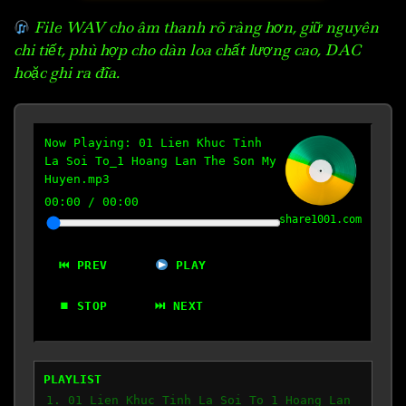
File WAV cho âm thanh rõ ràng hơn, giữ nguyên
chi tiết, phù hợp cho dàn loa chất lượng cao, DAC
hoặc ghi ra đĩa.
Now Playing:
01 Lien Khuc Tinh
La Soi To_1 Hoang Lan The Son My
Huyen.mp3
00:00
/
00:00
share1001.com
⏮ PREV
PLAY
⏹ STOP
⏭ NEXT
PLAYLIST
1. 01 Lien Khuc Tinh La Soi To_1 Hoang Lan