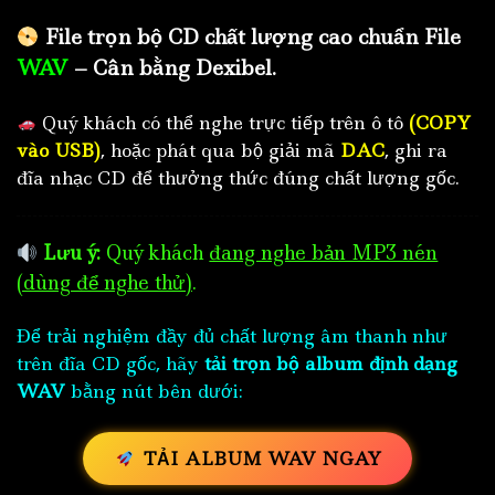
File trọn bộ CD chất lượng cao chuẩn File
WAV
– Cân bằng Dexibel.
Quý khách có thể nghe trực tiếp trên ô tô
(COPY
vào USB)
, hoặc phát qua bộ giải mã
DAC
, ghi ra
đĩa nhạc CD để thưởng thức đúng chất lượng gốc.
Lưu ý:
Quý khách
đang nghe bản MP3 nén
(dùng để nghe thử)
.
Để trải nghiệm đầy đủ chất lượng âm thanh như
trên đĩa CD gốc, hãy
tải trọn bộ album định dạng
WAV
bằng nút bên dưới:
TẢI ALBUM WAV NGAY