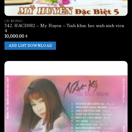
CD MUSIC
342. HACD082 – My Huyen – Tinh khuc hoc sinh sinh vien
4
10,000.00
₫
ADD LIST DOWNLOAD