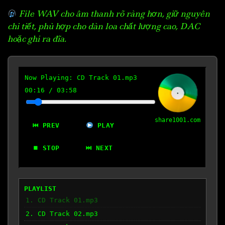
File WAV cho âm thanh rõ ràng hơn, giữ nguyên
chi tiết, phù hợp cho dàn loa chất lượng cao, DAC
hoặc ghi ra đĩa.
Now Playing:
CD Track 01.mp3
00:17
/
03:58
share1001.com
⏮ PREV
PLAY
⏹ STOP
⏭ NEXT
PLAYLIST
1. CD Track 01.mp3
2. CD Track 02.mp3