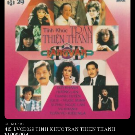
CD MUSIC
415. LVCD029 TINH KHUC TRAN THIEN THANH
10,000.00
₫