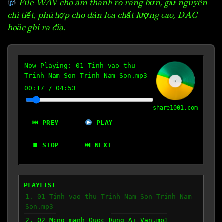
File WAV cho âm thanh rõ ràng hơn, giữ nguyên
chi tiết, phù hợp cho dàn loa chất lượng cao, DAC
hoặc ghi ra đĩa.
Now Playing:
01 Tinh vao thu
Trinh Nam Son Trinh Nam Son.mp3
00:18
/
04:53
share1001.com
⏮ PREV
PLAY
⏹ STOP
⏭ NEXT
PLAYLIST
1. 01 Tinh vao thu Trinh Nam Son Trinh Nam
Son.mp3
2. 02 Mong manh Quoc Dung Ai Van.mp3