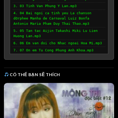
3. 03 Tinh Van Phung Y Lan.mp3
4. 04 Bai ngoi ca tinh yeu La chanson
dOrphee Manha de Carnaval Luiz Bonfa
Antonio Maria Pham Duy Thai Thao.mp3
5. 05 Tan tac Aijin Takashi Miki Lu Lien
Huong Lan.mp3
6. 06 Em van doi cho Nhac ngoai Hoa Mi.mp3
7. 07 On em Tu Cong Phung Anh Khoa.mp3
8. 08 Bai khong ten so 8 Vu Thanh An Ngoc
Bich.mp3
9. 09 Tinh ca mua ha Le Duc Long Kim
CÓ THỂ BẠN SẼ THÍCH
Anh.mp3
10. 10 Bay gio thang may Tu Cong Phung Thai
Chau.mp3