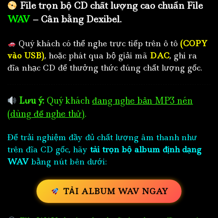
File trọn bộ CD chất lượng cao chuẩn File
WAV
– Cân bằng Dexibel.
Quý khách có thể nghe trực tiếp trên ô tô
(COPY
vào USB)
, hoặc phát qua bộ giải mã
DAC
, ghi ra
đĩa nhạc CD để thưởng thức đúng chất lượng gốc.
Lưu ý:
Quý khách
đang nghe bản MP3 nén
(dùng để nghe thử)
.
Để trải nghiệm đầy đủ chất lượng âm thanh như
trên đĩa CD gốc, hãy
tải trọn bộ album định dạng
WAV
bằng nút bên dưới:
TẢI ALBUM WAV NGAY