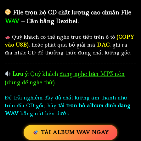
File trọn bộ CD chất lượng cao chuẩn File
WAV
– Cân bằng Dexibel.
Quý khách có thể nghe trực tiếp trên ô tô
(COPY
vào USB)
, hoặc phát qua bộ giải mã
DAC
, ghi ra
đĩa nhạc CD để thưởng thức đúng chất lượng gốc.
Lưu ý:
Quý khách
đang nghe bản MP3 nén
(dùng để nghe thử)
.
Để trải nghiệm đầy đủ chất lượng âm thanh như
trên đĩa CD gốc, hãy
tải trọn bộ album định dạng
WAV
bằng nút bên dưới:
TẢI ALBUM WAV NGAY