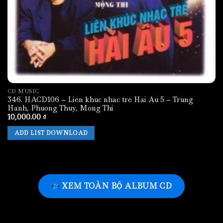
CD MUSIC
346. HACD106 – Lien khuc nhac tre Hai Au 5 – Trung
Hanh, Phuong Thuy, Mong Thi
10,000.00
₫
ADD LIST DOWNLOAD
XEM TOÀN BỘ ALBUM CD