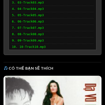
3. 03-Track03.mp3
4. 04-Track04.mp3
5. 05-Track05.mp3
6. 06-Track06.mp3
7. 07-Track07.mp3
8. 08-Track08.mp3
9. 09-Track09.mp3
10. 10-Track10.mp3
CÓ THỂ BẠN SẼ THÍCH