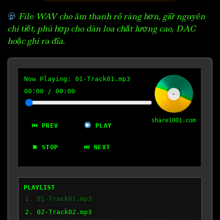
File WAV cho âm thanh rõ ràng hơn, giữ nguyên
chi tiết, phù hợp cho dàn loa chất lượng cao, DAC
hoặc ghi ra đĩa.
Now Playing:
01-Track01.mp3
00:00
/
00:00
share1001.com
⏮ PREV
PLAY
⏹ STOP
⏭ NEXT
PLAYLIST
1. 01-Track01.mp3
2. 02-Track02.mp3